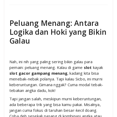
Peluang Menang: Antara
Logika dan Hoki yang Bikin
Galau
Nah, ini nih yang paling sering bikin galau para
pemain: peluang menang. Kalau di game
slot
kayak
slot gacor gampang menang
, kadang kita bisa
menebak-nebak polanya. Tapi kalau Sicbo, ini murni
keberuntungan. Gimana nggak? Cuma modal tebak-
tebakan angka dadu, kok!
Tapi jangan salah, meskipun murni keberuntungan,
ada beberapa trik yang bisa kamu pakai. Misalnya,
jangan cuma fokus di taruhan besar-kecil doang.
Coba deh sesekali pasang di kombinasi angka atau