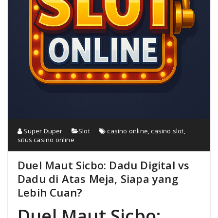
Super Duper
Slot
casino online
,
casino slot
,
situs casino online
Duel Maut Sicbo: Dadu Digital vs
Dadu di Atas Meja, Siapa yang
Lebih Cuan?
Duel Maut Sicbo: