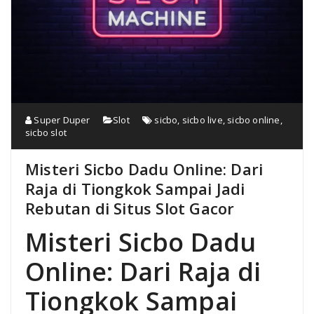
Super Duper
Slot
sicbo
,
sicbo live
,
sicbo online
,
sicbo slot
Misteri Sicbo Dadu Online: Dari
Raja di Tiongkok Sampai Jadi
Rebutan di Situs Slot Gacor
Misteri Sicbo Dadu
Online: Dari Raja di
Tiongkok Sampai