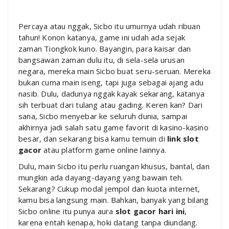
Percaya atau nggak, Sicbo itu umurnya udah ribuan
tahun! Konon katanya, game ini udah ada sejak
zaman Tiongkok kuno. Bayangin, para kaisar dan
bangsawan zaman dulu itu, di sela-sela urusan
negara, mereka main Sicbo buat seru-seruan. Mereka
bukan cuma main iseng, tapi juga sebagai ajang adu
nasib. Dulu, dadunya nggak kayak sekarang, katanya
sih terbuat dari tulang atau gading. Keren kan? Dari
sana, Sicbo menyebar ke seluruh dunia, sampai
akhirnya jadi salah satu game favorit di kasino-kasino
besar, dan sekarang bisa kamu temuin di
link slot
gacor
atau platform game online lainnya.
Dulu, main Sicbo itu perlu ruangan khusus, bantal, dan
mungkin ada dayang-dayang yang bawain teh.
Sekarang? Cukup modal jempol dan kuota internet,
kamu bisa langsung main. Bahkan, banyak yang bilang
Sicbo online itu punya aura
slot gacor hari ini
,
karena entah kenapa, hoki datang tanpa diundang.