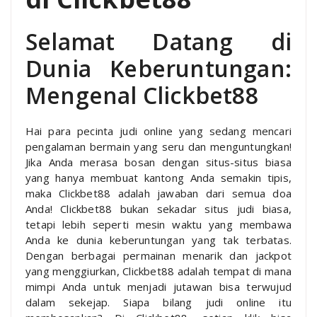
Selamat Datang di
Dunia Keberuntungan:
Mengenal Clickbet88
Hai para pecinta judi online yang sedang mencari
pengalaman bermain yang seru dan menguntungkan!
Jika Anda merasa bosan dengan situs-situs biasa
yang hanya membuat kantong Anda semakin tipis,
maka Clickbet88 adalah jawaban dari semua doa
Anda! Clickbet88 bukan sekadar situs judi biasa,
tetapi lebih seperti mesin waktu yang membawa
Anda ke dunia keberuntungan yang tak terbatas.
Dengan berbagai permainan menarik dan jackpot
yang menggiurkan, Clickbet88 adalah tempat di mana
mimpi Anda untuk menjadi jutawan bisa terwujud
dalam sekejap. Siapa bilang judi online itu