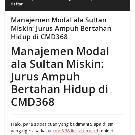
daftar
Manajemen Modal ala Sultan
Miskin: Jurus Ampuh Bertahan
Hidup di CMD368
Manajemen Modal
ala Sultan Miskin:
Jurus Ampuh
Bertahan Hidup di
CMD368
Halo, para sobat cuan yang budiman! Siapa di sini
yang ngerasa kalau
cmd368 link alternatif
main di