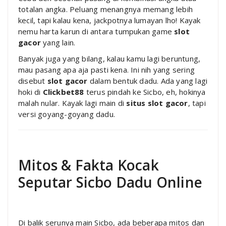
totalan angka. Peluang menangnya memang lebih
kecil, tapi kalau kena, jackpotnya lumayan lho! Kayak
nemu harta karun di antara tumpukan game
slot
gacor
yang lain.
Banyak juga yang bilang, kalau kamu lagi beruntung,
mau pasang apa aja pasti kena. Ini nih yang sering
disebut
slot gacor
dalam bentuk dadu. Ada yang lagi
hoki di
Clickbet88
terus pindah ke Sicbo, eh, hokinya
malah nular. Kayak lagi main di
situs slot gacor
, tapi
versi goyang-goyang dadu.
Mitos & Fakta Kocak
Seputar Sicbo Dadu Online
Di balik serunya main Sicbo, ada beberapa mitos dan