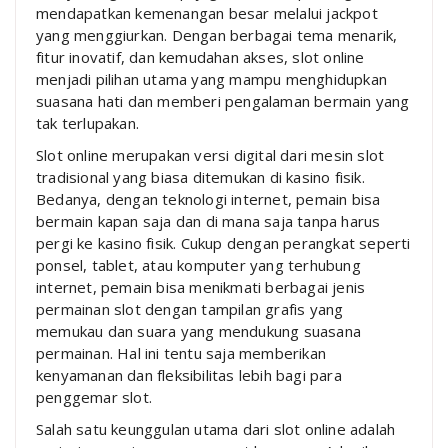
mendapatkan kemenangan besar melalui jackpot
yang menggiurkan. Dengan berbagai tema menarik,
fitur inovatif, dan kemudahan akses, slot online
menjadi pilihan utama yang mampu menghidupkan
suasana hati dan memberi pengalaman bermain yang
tak terlupakan.
Slot online merupakan versi digital dari mesin slot
tradisional yang biasa ditemukan di kasino fisik.
Bedanya, dengan teknologi internet, pemain bisa
bermain kapan saja dan di mana saja tanpa harus
pergi ke kasino fisik. Cukup dengan perangkat seperti
ponsel, tablet, atau komputer yang terhubung
internet, pemain bisa menikmati berbagai jenis
permainan slot dengan tampilan grafis yang
memukau dan suara yang mendukung suasana
permainan. Hal ini tentu saja memberikan
kenyamanan dan fleksibilitas lebih bagi para
penggemar slot.
Salah satu keunggulan utama dari slot online adalah