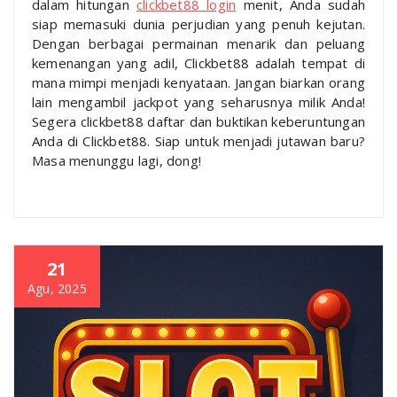
dalam hitungan
clickbet88 login
menit, Anda sudah
siap memasuki dunia perjudian yang penuh kejutan.
Dengan berbagai permainan menarik dan peluang
kemenangan yang adil, Clickbet88 adalah tempat di
mana mimpi menjadi kenyataan. Jangan biarkan orang
lain mengambil jackpot yang seharusnya milik Anda!
Segera clickbet88 daftar dan buktikan keberuntungan
Anda di Clickbet88. Siap untuk menjadi jutawan baru?
Masa menunggu lagi, dong!
21
Agu, 2025