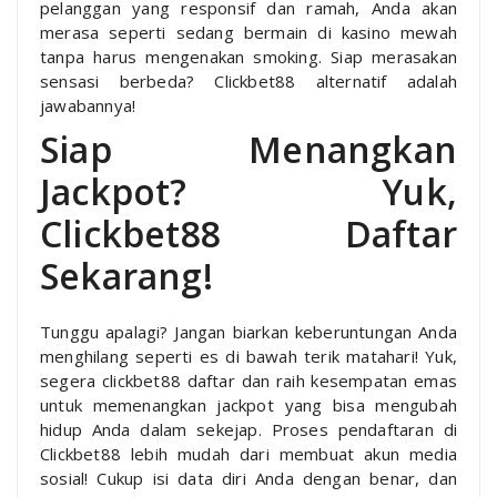
pelanggan yang responsif dan ramah, Anda akan
merasa seperti sedang bermain di kasino mewah
tanpa harus mengenakan smoking. Siap merasakan
sensasi berbeda? Clickbet88 alternatif adalah
jawabannya!
Siap Menangkan
Jackpot? Yuk,
Clickbet88 Daftar
Sekarang!
Tunggu apalagi? Jangan biarkan keberuntungan Anda
menghilang seperti es di bawah terik matahari! Yuk,
segera clickbet88 daftar dan raih kesempatan emas
untuk memenangkan jackpot yang bisa mengubah
hidup Anda dalam sekejap. Proses pendaftaran di
Clickbet88 lebih mudah dari membuat akun media
sosial! Cukup isi data diri Anda dengan benar, dan