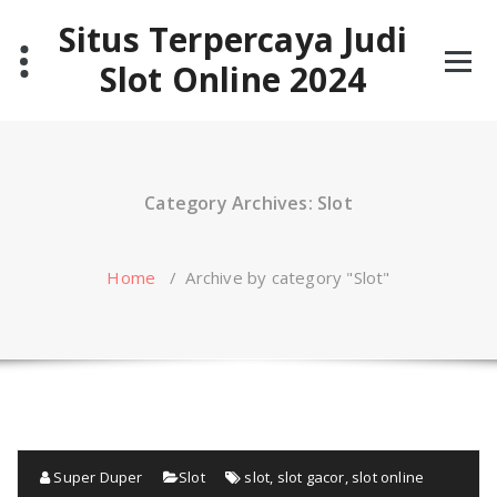
Skip
Situs Terpercaya Judi
to
content
Slot Online 2024
Category Archives: Slot
Home
/
Archive by category "Slot"
Super Duper
Slot
slot
,
slot gacor
,
slot online