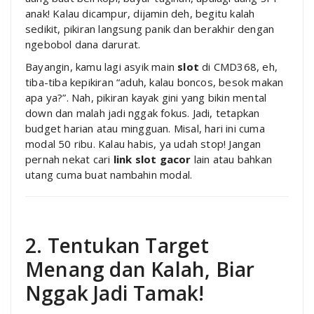
anak! Kalau dicampur, dijamin deh, begitu kalah
sedikit, pikiran langsung panik dan berakhir dengan
ngebobol dana darurat.
Bayangin, kamu lagi asyik main
slot
di CMD368, eh,
tiba-tiba kepikiran “aduh, kalau boncos, besok makan
apa ya?”. Nah, pikiran kayak gini yang bikin mental
down dan malah jadi nggak fokus. Jadi, tetapkan
budget harian atau mingguan. Misal, hari ini cuma
modal 50 ribu. Kalau habis, ya udah stop! Jangan
pernah nekat cari
link slot gacor
lain atau bahkan
utang cuma buat nambahin modal.
2. Tentukan Target
Menang dan Kalah, Biar
Nggak Jadi Tamak!