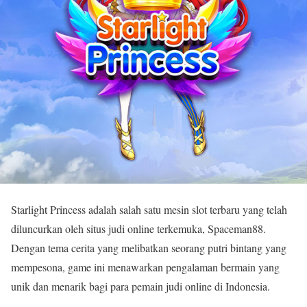
Starlight Princess adalah salah satu mesin slot terbaru yang telah
diluncurkan oleh situs judi online terkemuka, Spaceman88.
Dengan tema cerita yang melibatkan seorang putri bintang yang
mempesona, game ini menawarkan pengalaman bermain yang
unik dan menarik bagi para pemain judi online di Indonesia.