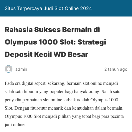
Situs Terpercaya Judi Slot Online 2024
Rahasia Sukses Bermain di
Olympus 1000 Slot: Strategi
Deposit Kecil WD Besar
admin
2 tahun ago
Pada era digital seperti sekarang, bermain slot online menjadi
salah satu hiburan yang populer bagi banyak orang. Salah satu
penyedia permainan slot online terbaik adalah Olympus 1000
Slot. Dengan fitur-fitur menarik dan kemudahan dalam bermain,
Olympus 1000 Slot menjadi pilihan yang tepat bagi para pecinta
judi online.