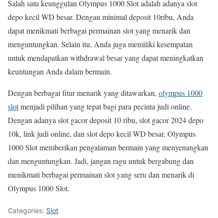
Salah satu keunggulan Olympus 1000 Slot adalah adanya slot
depo kecil WD besar. Dengan minimal deposit 10ribu, Anda
dapat menikmati berbagai permainan slot yang menarik dan
menguntungkan. Selain itu, Anda juga memiliki kesempatan
untuk mendapatkan withdrawal besar yang dapat meningkatkan
keuntungan Anda dalam bermain.
Dengan berbagai fitur menarik yang ditawarkan,
olympus 1000
slot
menjadi pilihan yang tepat bagi para pecinta judi online.
Dengan adanya slot gacor deposit 10 ribu, slot gacor 2024 depo
10k, link judi online, dan slot depo kecil WD besar, Olympus
1000 Slot memberikan pengalaman bermain yang menyenangkan
dan menguntungkan. Jadi, jangan ragu untuk bergabung dan
menikmati berbagai permainan slot yang seru dan menarik di
Olympus 1000 Slot.
Categories:
Slot