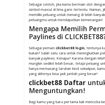
Sebagai contoh, jika kamu bermain slot denga
simbol muncul di lima garis tertentu. Namun, 
memiliki peluang untuk menang di lebih banya
peluangmu untuk mendapatkan kemenangan!
Mengapa Memilih Perm
Paylines di CLICKBET88
Sebagai pemain
clickbet88 login
, tentunya 
bukan? Salah satu cara untuk meningkatkan pe
banyak paylines. Kenapa? Karena dengan lebih
mungkin sedikit lebih besar, tetapi peluang u
hanya memasang taruhan kecil sekalipun, kam
yang akhirnya bisa jadi jumlah yang besar!
clickbet88 Daftar
untuk
Menguntungkan!
Bagi kamu yang baru pertama kali mencoba ke