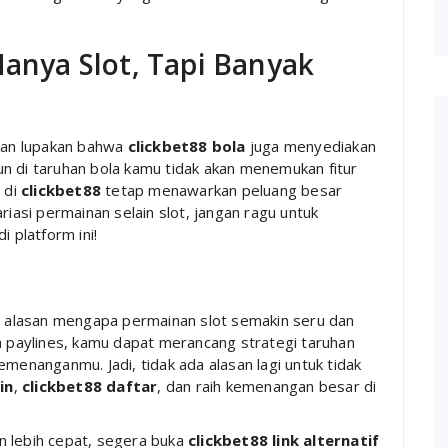
Hanya Slot, Tapi Banyak
ngan lupakan bahwa
clickbet88 bola
juga menyediakan
n di taruhan bola kamu tidak akan menemukan fitur
 di
clickbet88
tetap menawarkan peluang besar
riasi permainan selain slot, jangan ragu untuk
i platform ini!
u alasan mengapa permainan slot semakin seru dan
paylines, kamu dapat merancang strategi taruhan
emenanganmu. Jadi, tidak ada alasan lagi untuk tidak
in
,
clickbet88 daftar
, dan raih kemenangan besar di
n lebih cepat, segera buka
clickbet88 link alternatif