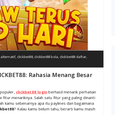
 alternatif
,
clickbet88
,
clickbet88 bola
,
clickbet88 daftar
,
LICKBET88: Rahasia Menang Besar
rpopuler,
clickbet88 login
berhasil menarik perhatian
itur menariknya. Salah satu fitur yang paling dinanti
ukah kamu sebenarnya apa itu paylines dan bagaimana
ckbet88
? Kalau kamu belum tahu, berarti kamu masih