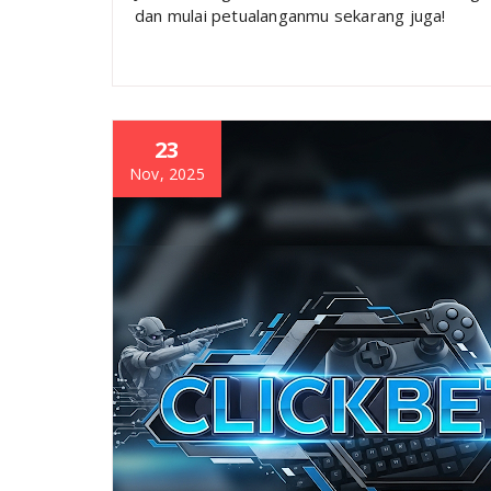
dan mulai petualanganmu sekarang juga!
23
Nov, 2025