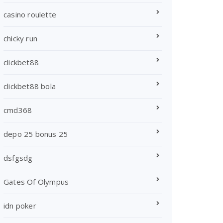
casino roulette
chicky run
clickbet88
clickbet88 bola
cmd368
depo 25 bonus 25
dsfgsdg
Gates Of Olympus
idn poker