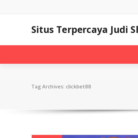
Skip
to
content
Situs Terpercaya Judi S
Tag Archives: clickbet88