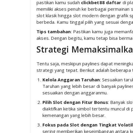
pastikan kamu sudah
clickbet88 daftar
di pl
memiliki akses penuh ke berbagai permainan sl
slot klasik hingga slot modern dengan grafik 
berbeda. Kamu tinggal pilih yang sesuai deng
Tips tambahan
: Pastikan kamu juga memanf
akses. Dengan begitu, kamu tetap bisa bermai
Strategi Memaksimalka
Tentu saja, meskipun paylines dapat mening
strategi yang tepat. Berikut adalah beberapa 
Kelola Anggaran Taruhan
: Sesuaikan tar
Taruhan yang lebih besar di banyak paylin
sesuaikan dengan anggaranmu.
Pilih Slot dengan Fitur Bonus
: Banyak slo
diaktifkan ketika simbol tertentu muncul di
kemenangan yang lebih besar.
Fokus pada Slot dengan Tingkat Volati
sering memberikan keseimbangan antara k