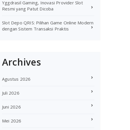
Yggdrasil Gaming, Inovasi Provider Slot
Resmi yang Patut Dicoba
Slot Depo QRIS: Pilihan Game Online Modern
dengan Sistem Transaksi Praktis
Archives
Agustus 2026
Juli 2026
Juni 2026
Mei 2026