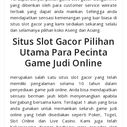
yang diberikan oleh para customer service winrate
terbaik yang dapat anda mainkan. Sehingga anda
mendapatkan sensasi kemenangan yang luar biasa di
situs slot gacor yang kami sediakan sekarang selalu
dan selamanya pilihan koko Aseng dan Aciang.
Situs Slot Gacor Pilihan
Utama Para Pecinta
Game Judi Online
merupakan salah satu situs slot gacor yang telah
memiliki pengalaman selama 10 tahun dalam
penyediaan game judi online. Anda bisa mendapatkan
sensasi bermain jauh lebih menyenangkan apabila
bergabung bersama kami. Terdapat 1 akun yang bisa
anda gunakan untuk memainkan seluruh game judi
online yang telah disediakan seperti Poker, Togel,
Slot Online dan Live Casino. Kami juga telah
bekerjasama dengan berbagai jenis provider slot