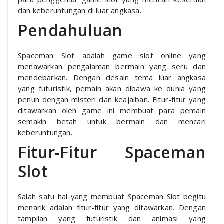
dan keberuntungan di luar angkasa.
Pendahuluan
Spaceman Slot adalah game slot online yang
menawarkan pengalaman bermain yang seru dan
mendebarkan. Dengan desain tema luar angkasa
yang futuristik, pemain akan dibawa ke dunia yang
penuh dengan misteri dan keajaiban. Fitur-fitur yang
ditawarkan oleh game ini membuat para pemain
semakin betah untuk bermain dan mencari
keberuntungan.
Fitur-Fitur Spaceman
Slot
Salah satu hal yang membuat Spaceman Slot begitu
menarik adalah fitur-fitur yang ditawarkan. Dengan
tampilan yang futuristik dan animasi yang