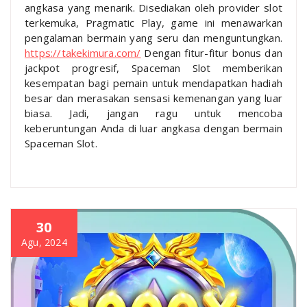
angkasa yang menarik. Disediakan oleh provider slot
terkemuka, Pragmatic Play, game ini menawarkan
pengalaman bermain yang seru dan menguntungkan.
https://takekimura.com/
Dengan fitur-fitur bonus dan
jackpot progresif, Spaceman Slot memberikan
kesempatan bagi pemain untuk mendapatkan hadiah
besar dan merasakan sensasi kemenangan yang luar
biasa. Jadi, jangan ragu untuk mencoba
keberuntungan Anda di luar angkasa dengan bermain
Spaceman Slot.
30
Agu, 2024