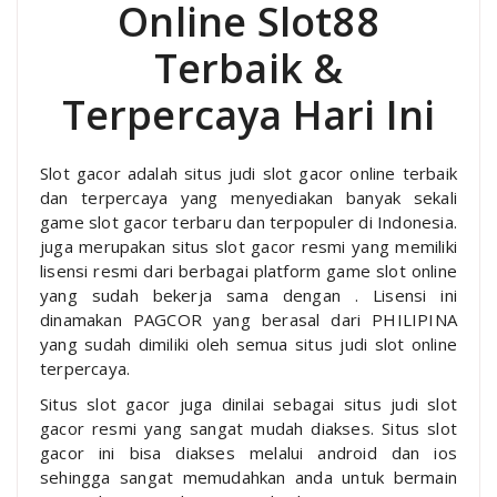
Online Slot88
Terbaik &
Terpercaya Hari Ini
Slot gacor adalah situs judi slot gacor online terbaik
dan terpercaya yang menyediakan banyak sekali
game slot gacor terbaru dan terpopuler di Indonesia.
juga merupakan situs slot gacor resmi yang memiliki
lisensi resmi dari berbagai platform game slot online
yang sudah bekerja sama dengan . Lisensi ini
dinamakan PAGCOR yang berasal dari PHILIPINA
yang sudah dimiliki oleh semua situs judi slot online
terpercaya.
Situs slot gacor juga dinilai sebagai situs judi slot
gacor resmi yang sangat mudah diakses. Situs slot
gacor ini bisa diakses melalui android dan ios
sehingga sangat memudahkan anda untuk bermain