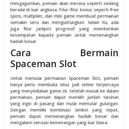
mengagumkan, pemain akan merasa seperti sedang
berada di luar angkasa. Fitur-fitur bonus seperti free
spins, multiplier, dan mini game membuat permainan
semakin seru dan menguntungkan. Selain itu, ada
juga fitur jackpot progresif yang memberikan
kesempatan kepada pemain untuk memenangkan
hadiah besar.
Cara Bermain
Spaceman Slot
Untuk memulai permainan Spaceman Slot, pemain
hanya perlu membuka situs judi online terpercaya
yang menyediakan game ini. Setelah masuk ke dalam
permainan, pemain dapat memilih jumlah taruhan
yang ingin di pasang dan mulai memutar gulungan.
Dengan memiliki kombinasi simbol yang tepat,
pemain dapat memenangkan hadiah besar dan
mengalami sensasi kemenangan yang luar biasa.