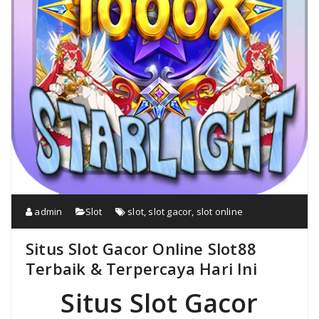
admin
Slot
slot
,
slot gacor
,
slot online
Situs Slot Gacor Online Slot88
Terbaik & Terpercaya Hari Ini
Situs Slot Gacor