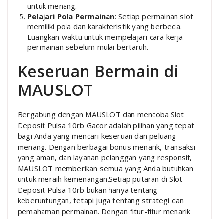
untuk menang.
Pelajari Pola Permainan
: Setiap permainan slot
memiliki pola dan karakteristik yang berbeda.
Luangkan waktu untuk mempelajari cara kerja
permainan sebelum mulai bertaruh.
Keseruan Bermain di
MAUSLOT
Bergabung dengan MAUSLOT dan mencoba Slot
Deposit Pulsa 10rb Gacor adalah pilihan yang tepat
bagi Anda yang mencari keseruan dan peluang
menang. Dengan berbagai bonus menarik, transaksi
yang aman, dan layanan pelanggan yang responsif,
MAUSLOT memberikan semua yang Anda butuhkan
untuk meraih kemenangan.Setiap putaran di Slot
Deposit Pulsa 10rb bukan hanya tentang
keberuntungan, tetapi juga tentang strategi dan
pemahaman permainan. Dengan fitur-fitur menarik