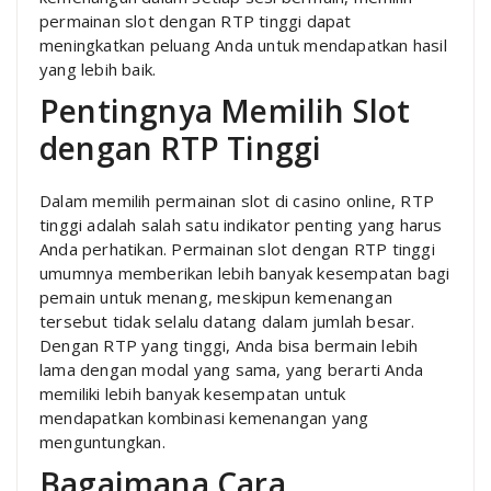
permainan slot dengan RTP tinggi dapat
meningkatkan peluang Anda untuk mendapatkan hasil
yang lebih baik.
Pentingnya Memilih Slot
dengan RTP Tinggi
Dalam memilih permainan slot di casino online, RTP
tinggi adalah salah satu indikator penting yang harus
Anda perhatikan. Permainan slot dengan RTP tinggi
umumnya memberikan lebih banyak kesempatan bagi
pemain untuk menang, meskipun kemenangan
tersebut tidak selalu datang dalam jumlah besar.
Dengan RTP yang tinggi, Anda bisa bermain lebih
lama dengan modal yang sama, yang berarti Anda
memiliki lebih banyak kesempatan untuk
mendapatkan kombinasi kemenangan yang
menguntungkan.
Bagaimana Cara