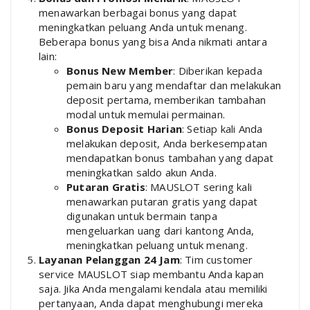
menawarkan berbagai bonus yang dapat
meningkatkan peluang Anda untuk menang.
Beberapa bonus yang bisa Anda nikmati antara
lain:
Bonus New Member
: Diberikan kepada
pemain baru yang mendaftar dan melakukan
deposit pertama, memberikan tambahan
modal untuk memulai permainan.
Bonus Deposit Harian
: Setiap kali Anda
melakukan deposit, Anda berkesempatan
mendapatkan bonus tambahan yang dapat
meningkatkan saldo akun Anda.
Putaran Gratis
: MAUSLOT sering kali
menawarkan putaran gratis yang dapat
digunakan untuk bermain tanpa
mengeluarkan uang dari kantong Anda,
meningkatkan peluang untuk menang.
Layanan Pelanggan 24 Jam
: Tim customer
service MAUSLOT siap membantu Anda kapan
saja. Jika Anda mengalami kendala atau memiliki
pertanyaan, Anda dapat menghubungi mereka