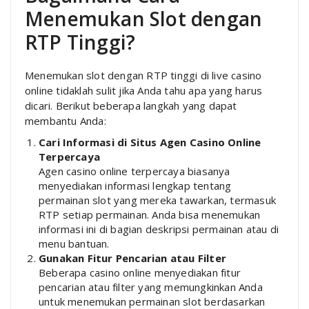
Menemukan Slot dengan
RTP Tinggi?
Menemukan slot dengan RTP tinggi di live casino
online tidaklah sulit jika Anda tahu apa yang harus
dicari. Berikut beberapa langkah yang dapat
membantu Anda:
Cari Informasi di Situs Agen Casino Online
Terpercaya
Agen casino online terpercaya biasanya
menyediakan informasi lengkap tentang
permainan slot yang mereka tawarkan, termasuk
RTP setiap permainan. Anda bisa menemukan
informasi ini di bagian deskripsi permainan atau di
menu bantuan.
Gunakan Fitur Pencarian atau Filter
Beberapa casino online menyediakan fitur
pencarian atau filter yang memungkinkan Anda
untuk menemukan permainan slot berdasarkan