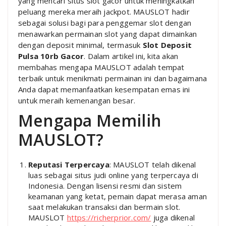
yang mencari situs slot gacor untuk meningkatkan
peluang mereka meraih jackpot. MAUSLOT hadir
sebagai solusi bagi para penggemar slot dengan
menawarkan permainan slot yang dapat dimainkan
dengan deposit minimal, termasuk
Slot Deposit
Pulsa 10rb Gacor
. Dalam artikel ini, kita akan
membahas mengapa MAUSLOT adalah tempat
terbaik untuk menikmati permainan ini dan bagaimana
Anda dapat memanfaatkan kesempatan emas ini
untuk meraih kemenangan besar.
Mengapa Memilih
MAUSLOT?
Reputasi Terpercaya
: MAUSLOT telah dikenal
luas sebagai situs judi online yang terpercaya di
Indonesia. Dengan lisensi resmi dan sistem
keamanan yang ketat, pemain dapat merasa aman
saat melakukan transaksi dan bermain slot.
MAUSLOT
https://richerprior.com/
juga dikenal