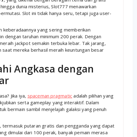
hingga dunia misterius, Slot777 menawarkan
mutasi. Slot ini tidak hanya seru, tetapi juga user-
alah keberadaannya yang sering memberikan
in dengan taruhan minimum 200 perak. Dengan
meraih jackpot semakin terbuka lebar. Tak jarang,
saat mereka berhasil meraih keuntungan besar
ahi Angkasa dengan
ar
sa? Jika iya,
spaceman pragmatic
adalah pilihan yang
akjubkan serta gameplay yang interaktif. Dalam
tuk bermain sambil menjelajah galaksi yang penuh
, termasuk putaran gratis dan pengganda yang dapat
ng dimulai dari 100 perak, banyak pemain merasa