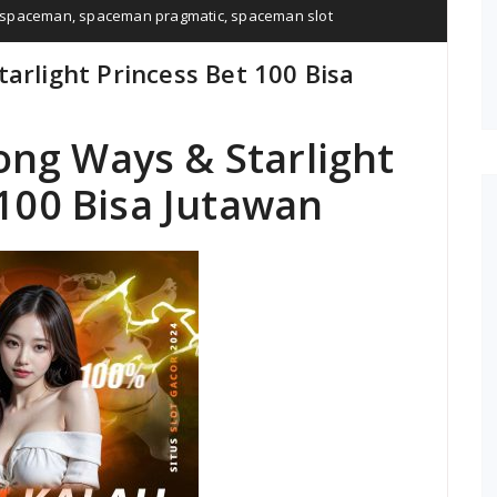
spaceman
,
spaceman pragmatic
,
spaceman slot
arlight Princess Bet 100 Bisa
ong Ways & Starlight
 100 Bisa Jutawan