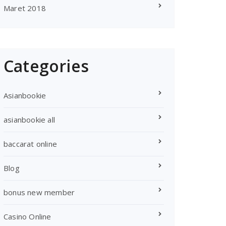
Maret 2018
Categories
Asianbookie
asianbookie all
baccarat online
Blog
bonus new member
Casino Online