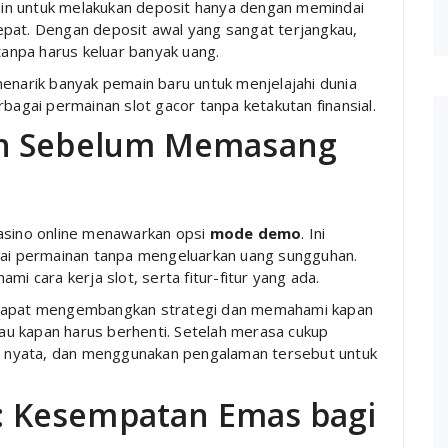
ain untuk melakukan deposit hanya dengan memindai
epat. Dengan deposit awal yang sangat terjangkau,
 tanpa harus keluar banyak uang.
menarik banyak pemain baru untuk menjelajahi dunia
rbagai permainan slot gacor tanpa ketakutan finansial.
ih Sebelum Memasang
kasino online menawarkan opsi
mode demo
. Ini
i permainan tanpa mengeluarkan uang sungguhan.
mi cara kerja slot, serta fitur-fitur yang ada.
apat mengembangkan strategi dan memahami kapan
u kapan harus berhenti. Setelah merasa cukup
han nyata, dan menggunakan pengalaman tersebut untuk
 Kesempatan Emas bagi