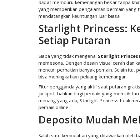
dapat memburu kemenangan besar tanpa khawat
yang memberikan pengalaman bermain yang ti
mendatangkan keuntungan luar biasa.
Starlight Princess: 
Setiap Putaran
Siapa yang tidak mengenal
Starlight Princes
memesona. Dengan desain visual cerah dan kar
mencuri perhatian banyak pemain. Selain itu, 
bisa meningkatkan peluang kemenangan.
Fitur pengganda yang aktif saat putaran grat
jackpot, bahkan bagi pemain yang memilih ta
menang yang ada, Starlight Princess tidak hera
pemain online.
Deposito Mudah Mel
Salah satu kemudahan yang ditawarkan oleh b