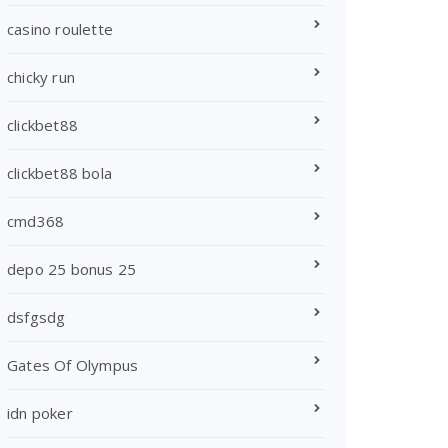
casino roulette
chicky run
clickbet88
clickbet88 bola
cmd368
depo 25 bonus 25
dsfgsdg
Gates Of Olympus
idn poker