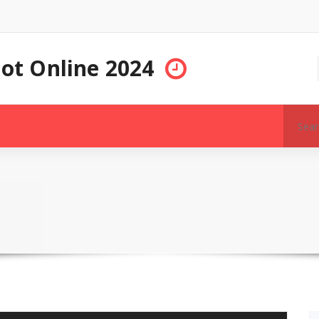
lot Online 2024
Search
for: