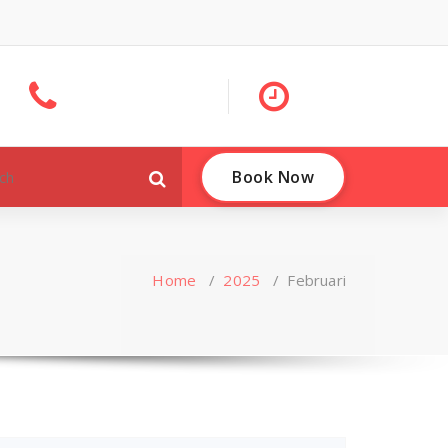
Book Now
Home
/
2025
/
Februari