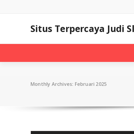
Skip
to
content
Situs Terpercaya Judi S
Monthly Archives: Februari 2025