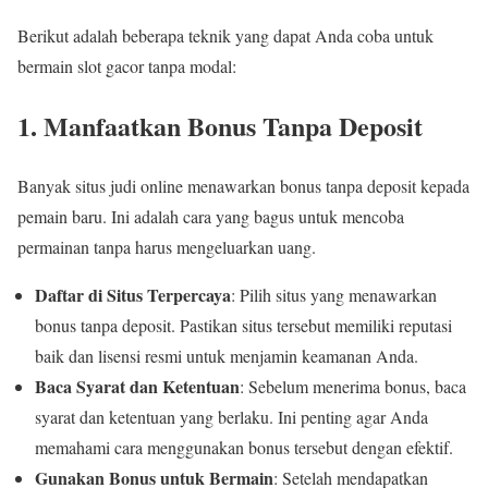
Berikut adalah beberapa teknik yang dapat Anda coba untuk
bermain slot gacor tanpa modal:
1. Manfaatkan Bonus Tanpa Deposit
Banyak situs judi online menawarkan bonus tanpa deposit kepada
pemain baru. Ini adalah cara yang bagus untuk mencoba
permainan tanpa harus mengeluarkan uang.
Daftar di Situs Terpercaya
: Pilih situs yang menawarkan
bonus tanpa deposit. Pastikan situs tersebut memiliki reputasi
baik dan lisensi resmi untuk menjamin keamanan Anda.
Baca Syarat dan Ketentuan
: Sebelum menerima bonus, baca
syarat dan ketentuan yang berlaku. Ini penting agar Anda
memahami cara menggunakan bonus tersebut dengan efektif.
Gunakan Bonus untuk Bermain
: Setelah mendapatkan