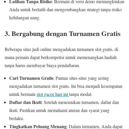
Latihan Tanpa Risiko
: Bermain di versi demo memungkinkan
Anda untuk berlatih dan mengembangkan strategi tanpa risiko
kehilangan uang.
3. Bergabung dengan Turnamen Gratis
Beberapa situs judi online mengadakan turnamen slot gratis, di
mana pemain dapat berkompetisi untuk memenangkan hadiah
tanpa harus membayar biaya pendaftaran.
Cari Turnamen Gratis
: Pantau situs-situs yang sering
mengadakan turnamen slot gratis. Ini bisa menjadi kesempatan
untuk bermain
slot gacor hari ini
tanpa modal.
Daftar dan Ikuti
: Setelah menemukan turnamen, daftar dan
ikuti. Pastikan untuk memahami aturan dan syarat yang
berlaku.
Tingkatkan Peluang Menang
: Dalam turnamen, Anda dapat