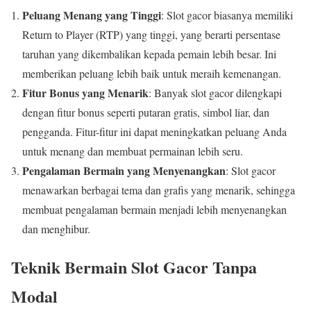
Peluang Menang yang Tinggi
: Slot gacor biasanya memiliki
Return to Player (RTP) yang tinggi, yang berarti persentase
taruhan yang dikembalikan kepada pemain lebih besar. Ini
memberikan peluang lebih baik untuk meraih kemenangan.
Fitur Bonus yang Menarik
: Banyak slot gacor dilengkapi
dengan fitur bonus seperti putaran gratis, simbol liar, dan
pengganda. Fitur-fitur ini dapat meningkatkan peluang Anda
untuk menang dan membuat permainan lebih seru.
Pengalaman Bermain yang Menyenangkan
: Slot gacor
menawarkan berbagai tema dan grafis yang menarik, sehingga
membuat pengalaman bermain menjadi lebih menyenangkan
dan menghibur.
Teknik Bermain Slot Gacor Tanpa
Modal