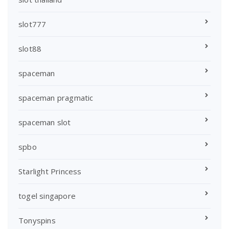
slot777
slot88
spaceman
spaceman pragmatic
spaceman slot
spbo
Starlight Princess
togel singapore
Tonyspins