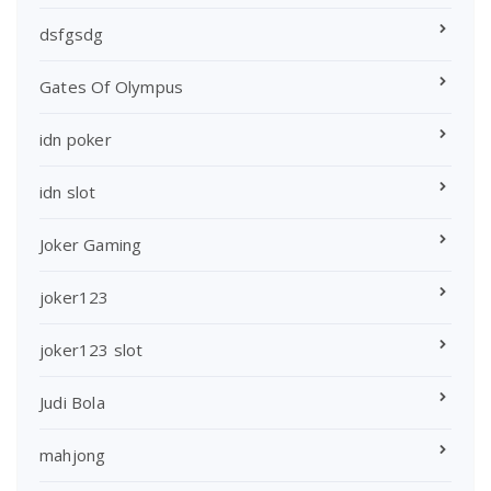
dsfgsdg
Gates Of Olympus
idn poker
idn slot
Joker Gaming
joker123
joker123 slot
Judi Bola
mahjong