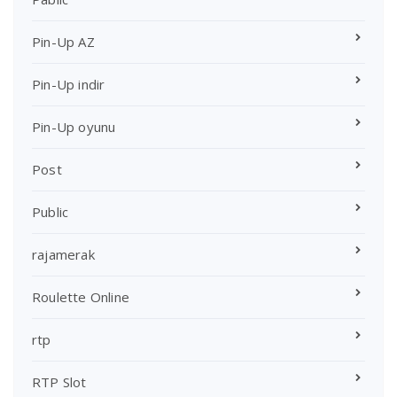
Pin-Up AZ
Pin-Up indir
Pin-Up oyunu
Post
Public
rajamerak
Roulette Online
rtp
RTP Slot