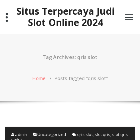
Skip
Situs Terpercaya Judi
to
content
Slot Online 2024
Tag Archives: qris slot
Home
/
Posts tagged "qris slot"
admin
Uncategorized
qris slot
,
slot qris
,
slot qris
5 ribu