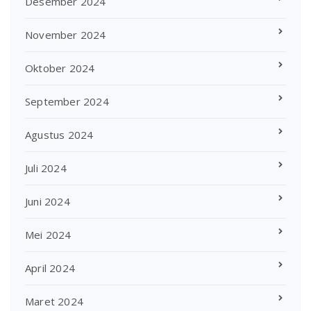
Desember 2024
November 2024
Oktober 2024
September 2024
Agustus 2024
Juli 2024
Juni 2024
Mei 2024
April 2024
Maret 2024