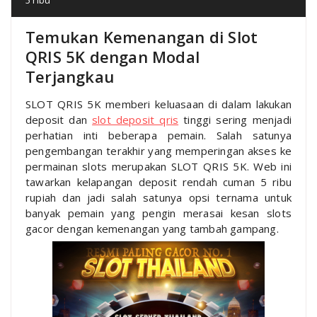
Temukan Kemenangan di Slot
QRIS 5K dengan Modal
Terjangkau
SLOT QRIS 5K memberi keluasaan di dalam lakukan
deposit dan
slot deposit qris
tinggi sering menjadi
perhatian inti beberapa pemain. Salah satunya
pengembangan terakhir yang memperingan akses ke
permainan slots merupakan SLOT QRIS 5K. Web ini
tawarkan kelapangan deposit rendah cuman 5 ribu
rupiah dan jadi salah satunya opsi ternama untuk
banyak pemain yang pengin merasai kesan slots
gacor dengan kemenangan yang tambah gampang.