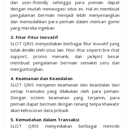
dan user-friendly sehingga para pemain dapat
dengan mudah menavigasi situs ini. Hal ini membuat
pengalaman bermain menjadi lebih menyenangkan
dan memudahkan para pemain dalam mencari game
yang mereka inginkan.
3. Fitur-Fitur Inovatif
SLOT QRIS menyediakan berbagai fitur inovatif yang
tidak dimiliki oleh situs lain. Fitur-fitur seperti live chat
support, promo menarik, dan jackpot besar
membuat pengalaman bermain semakin seru dan
menguntungkan.
4. Keamanan dan Keandalan
SLOT QRIS menjamin keamanan dan keandalan dari
setiap transaksi yang dilakukan oleh para pemain.
Dengan sistem keamanan yang terjamin, para
pemain dapat bermain dengan tenang tanpa khawatir
akan kebocoran data pribadi.
5. Kemudahan dalam Transaksi
SLOT QRIS menyediakan berbagai metode