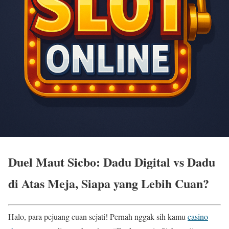
Duel Maut Sicbo: Dadu Digital vs Dadu
di Atas Meja, Siapa yang Lebih Cuan?
Halo, para pejuang cuan sejati! Pernah nggak sih kamu
casino