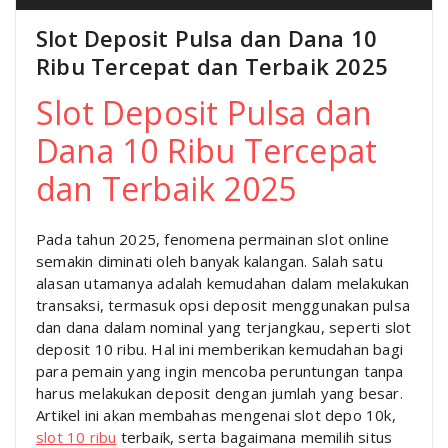
Slot Deposit Pulsa dan Dana 10
Ribu Tercepat dan Terbaik 2025
Slot Deposit Pulsa dan
Dana 10 Ribu Tercepat
dan Terbaik 2025
Pada tahun 2025, fenomena permainan slot online
semakin diminati oleh banyak kalangan. Salah satu
alasan utamanya adalah kemudahan dalam melakukan
transaksi, termasuk opsi deposit menggunakan pulsa
dan dana dalam nominal yang terjangkau, seperti slot
deposit 10 ribu. Hal ini memberikan kemudahan bagi
para pemain yang ingin mencoba peruntungan tanpa
harus melakukan deposit dengan jumlah yang besar.
Artikel ini akan membahas mengenai slot depo 10k,
slot 10 ribu
terbaik, serta bagaimana memilih situs