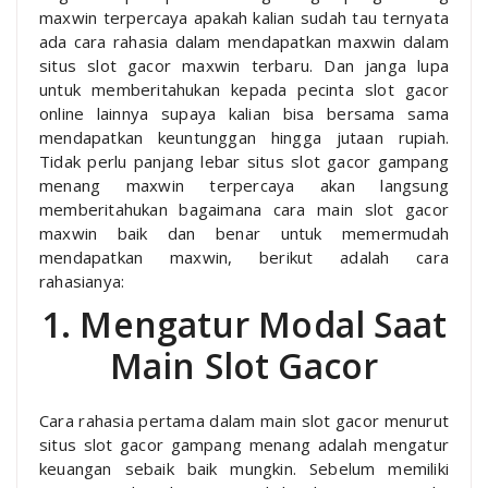
maxwin terpercaya apakah kalian sudah tau ternyata
ada cara rahasia dalam mendapatkan maxwin dalam
situs slot gacor maxwin terbaru. Dan janga lupa
untuk memberitahukan kepada pecinta slot gacor
online lainnya supaya kalian bisa bersama sama
mendapatkan keuntunggan hingga jutaan rupiah.
Tidak perlu panjang lebar situs slot gacor gampang
menang maxwin terpercaya akan langsung
memberitahukan bagaimana cara main slot gacor
maxwin baik dan benar untuk memermudah
mendapatkan maxwin, berikut adalah cara
rahasianya:
1. Mengatur Modal Saat
Main Slot Gacor
Cara rahasia pertama dalam main slot gacor menurut
situs slot gacor gampang menang adalah mengatur
keuangan sebaik baik mungkin. Sebelum memiliki