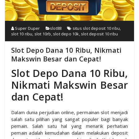
Super Duper
slot88
situs slot deposit 10 ribu
,
slot 10 ribu
,
slot 10rb
,
slot depo 10k
,
slot deposit 10 ribu
Slot Depo Dana 10 Ribu, Nikmati
Makswin Besar dan Cepat!
Slot Depo Dana 10 Ribu,
Nikmati Makswin Besar
dan Cepat!
Dalam dunia perjudian online, permainan slot menjadi
salah satu pilihan yang sangat populer bagi banyak
pemain. Salah satu hal yang menarik perhatian
pemain adalah kemudahan dalam melakukan deposit