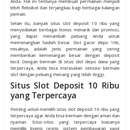
Anda. Hal ini tentunya membuat permainan menjadi
lebih fleksibel dan terjangkau bagi berbagai kalangan
pemain.
Selain itu, banyak situs slot deposit 10 ribu yang
menyediakan berbagai bonus menarik dan promosi,
yang dapat menambah peluang Anda untuk
memenangkan hadiah besar. Slot gacor depo 10k,
misalnya, adalah jenis permainan yang sering
memberikan kemenangan besar dengan deposit
kecil. Dengan bermain di situs slot depo dana yang
terpercaya, Anda bisa merasakan sensasi bermain
slot dengan peluang menang yang lebih tinggi.
Situs Slot Deposit 10 Ribu
yang Terpercaya
Penting untuk memilih situs slot deposit 10 ribu yang
terpercaya agar Anda bisa bermain dengan aman dan
nyaman. Situs-situs yang terpercaya biasanya
memiliki lisensi resmi, sistem pembayaran yang