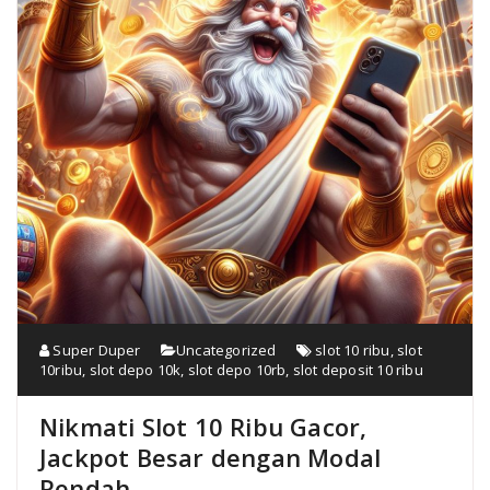
Super Duper
Uncategorized
slot 10 ribu
,
slot
10ribu
,
slot depo 10k
,
slot depo 10rb
,
slot deposit 10 ribu
Nikmati Slot 10 Ribu Gacor,
Jackpot Besar dengan Modal
Rendah