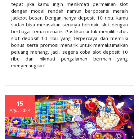
tepat jika kamu ingin menikmati permainan slot
dengan modal rendah namun berpotensi meraih
jackpot besar. Dengan hanya deposit 10 ribu, kamu
sudah bisa merasakan serunya bermain slot dengan
berbagai tema menarik. Pastikan untuk memilih situs
slot deposit 10 ribu yang terpercaya dan memiliki
bonus serta promosi menarik untuk memaksimalkan
peluang menang. Jadi, segera coba slot deposit 10
ribu dan nikmati pengalaman bermain yang
menyenangkan!
15
Agu, 2024