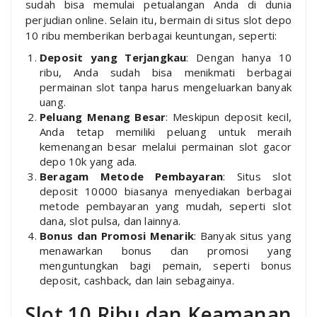
sudah bisa memulai petualangan Anda di dunia
perjudian online. Selain itu, bermain di situs slot depo
10 ribu memberikan berbagai keuntungan, seperti:
Deposit yang Terjangkau
: Dengan hanya 10
ribu, Anda sudah bisa menikmati berbagai
permainan slot tanpa harus mengeluarkan banyak
uang.
Peluang Menang Besar
: Meskipun deposit kecil,
Anda tetap memiliki peluang untuk meraih
kemenangan besar melalui permainan slot gacor
depo 10k yang ada.
Beragam Metode Pembayaran
: Situs slot
deposit 10000 biasanya menyediakan berbagai
metode pembayaran yang mudah, seperti slot
dana, slot pulsa, dan lainnya.
Bonus dan Promosi Menarik
: Banyak situs yang
menawarkan bonus dan promosi yang
menguntungkan bagi pemain, seperti bonus
deposit, cashback, dan lain sebagainya.
Slot 10 Ribu dan Keamanan