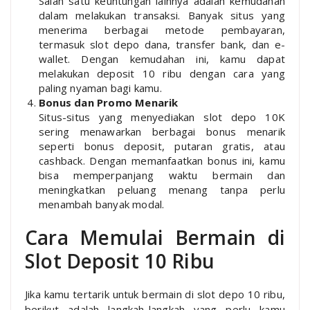
Salah satu keuntungan lainnya adalah kemudahan
dalam melakukan transaksi. Banyak situs yang
menerima berbagai metode pembayaran,
termasuk slot depo dana, transfer bank, dan e-
wallet. Dengan kemudahan ini, kamu dapat
melakukan deposit 10 ribu dengan cara yang
paling nyaman bagi kamu.
Bonus dan Promo Menarik
Situs-situs yang menyediakan slot depo 10K
sering menawarkan berbagai bonus menarik
seperti bonus deposit, putaran gratis, atau
cashback. Dengan memanfaatkan bonus ini, kamu
bisa memperpanjang waktu bermain dan
meningkatkan peluang menang tanpa perlu
menambah banyak modal.
Cara Memulai Bermain di
Slot Deposit 10 Ribu
Jika kamu tertarik untuk bermain di slot depo 10 ribu,
berikut adalah langkah-langkah yang perlu kamu