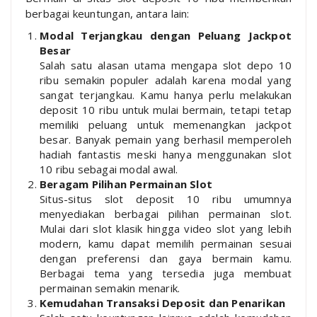
berbagai keuntungan, antara lain:
Modal Terjangkau dengan Peluang Jackpot
Besar
Salah satu alasan utama mengapa slot depo 10
ribu semakin populer adalah karena modal yang
sangat terjangkau. Kamu hanya perlu melakukan
deposit 10 ribu untuk mulai bermain, tetapi tetap
memiliki peluang untuk memenangkan jackpot
besar. Banyak pemain yang berhasil memperoleh
hadiah fantastis meski hanya menggunakan slot
10 ribu sebagai modal awal.
Beragam Pilihan Permainan Slot
Situs-situs slot deposit 10 ribu umumnya
menyediakan berbagai pilihan permainan slot.
Mulai dari slot klasik hingga video slot yang lebih
modern, kamu dapat memilih permainan sesuai
dengan preferensi dan gaya bermain kamu.
Berbagai tema yang tersedia juga membuat
permainan semakin menarik.
Kemudahan Transaksi Deposit dan Penarikan