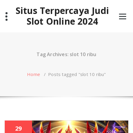
Skip
Situs Terpercaya Judi
to
content
Slot Online 2024
Tag Archives: slot 10 ribu
Home
/
Posts tagged "slot 10 ribu"
29