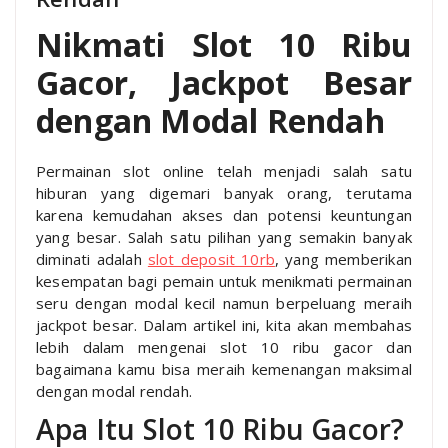
Nikmati Slot 10 Ribu
Gacor, Jackpot Besar
dengan Modal Rendah
Permainan slot online telah menjadi salah satu
hiburan yang digemari banyak orang, terutama
karena kemudahan akses dan potensi keuntungan
yang besar. Salah satu pilihan yang semakin banyak
diminati adalah
slot deposit 10rb
, yang memberikan
kesempatan bagi pemain untuk menikmati permainan
seru dengan modal kecil namun berpeluang meraih
jackpot besar. Dalam artikel ini, kita akan membahas
lebih dalam mengenai slot 10 ribu gacor dan
bagaimana kamu bisa meraih kemenangan maksimal
dengan modal rendah.
Apa Itu Slot 10 Ribu Gacor?