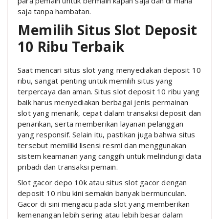
para pemain untuk bermain kapan saja dan di mana
saja tanpa hambatan.
Memilih Situs Slot Deposit
10 Ribu Terbaik
Saat mencari situs slot yang menyediakan deposit 10
ribu, sangat penting untuk memilih situs yang
terpercaya dan aman. Situs slot deposit 10 ribu yang
baik harus menyediakan berbagai jenis permainan
slot yang menarik, cepat dalam transaksi deposit dan
penarikan, serta memberikan layanan pelanggan
yang responsif. Selain itu, pastikan juga bahwa situs
tersebut memiliki lisensi resmi dan menggunakan
sistem keamanan yang canggih untuk melindungi data
pribadi dan transaksi pemain.
Slot gacor depo 10k atau situs slot gacor dengan
deposit 10 ribu kini semakin banyak bermunculan.
Gacor di sini mengacu pada slot yang memberikan
kemenangan lebih sering atau lebih besar dalam