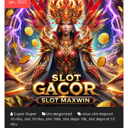
Jan, 2025
Super Duper
Uncategorized
situs slot deposit
10 ribu
,
slot 10 ribu
,
slot 10rb
,
slot depo 10k
,
slot deposit 10
ribu