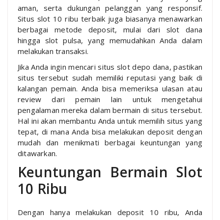
aman, serta dukungan pelanggan yang responsif.
Situs slot 10 ribu terbaik juga biasanya menawarkan
berbagai metode deposit, mulai dari slot dana
hingga slot pulsa, yang memudahkan Anda dalam
melakukan transaksi.
Jika Anda ingin mencari situs slot depo dana, pastikan
situs tersebut sudah memiliki reputasi yang baik di
kalangan pemain. Anda bisa memeriksa ulasan atau
review dari pemain lain untuk mengetahui
pengalaman mereka dalam bermain di situs tersebut.
Hal ini akan membantu Anda untuk memilih situs yang
tepat, di mana Anda bisa melakukan deposit dengan
mudah dan menikmati berbagai keuntungan yang
ditawarkan.
Keuntungan Bermain Slot
10 Ribu
Dengan hanya melakukan deposit 10 ribu, Anda