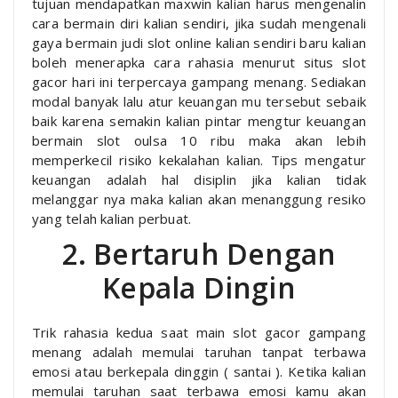
tujuan mendapatkan maxwin kalian harus mengenalin
cara bermain diri kalian sendiri, jika sudah mengenali
gaya bermain judi slot online kalian sendiri baru kalian
boleh menerapka cara rahasia menurut situs slot
gacor hari ini terpercaya gampang menang. Sediakan
modal banyak lalu atur keuangan mu tersebut sebaik
baik karena semakin kalian pintar mengtur keuangan
bermain slot oulsa 10 ribu maka akan lebih
memperkecil risiko kekalahan kalian. Tips mengatur
keuangan adalah hal disiplin jika kalian tidak
melanggar nya maka kalian akan menanggung resiko
yang telah kalian perbuat.
2. Bertaruh Dengan
Kepala Dingin
Trik rahasia kedua saat main slot gacor gampang
menang adalah memulai taruhan tanpat terbawa
emosi atau berkepala dinggin ( santai ). Ketika kalian
memulai taruhan saat terbawa emosi kamu akan