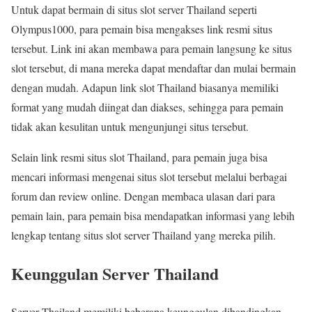
Untuk dapat bermain di situs slot server Thailand seperti
Olympus1000, para pemain bisa mengakses link resmi situs
tersebut. Link ini akan membawa para pemain langsung ke situs
slot tersebut, di mana mereka dapat mendaftar dan mulai bermain
dengan mudah. Adapun link slot Thailand biasanya memiliki
format yang mudah diingat dan diakses, sehingga para pemain
tidak akan kesulitan untuk mengunjungi situs tersebut.
Selain link resmi situs slot Thailand, para pemain juga bisa
mencari informasi mengenai situs slot tersebut melalui berbagai
forum dan review online. Dengan membaca ulasan dari para
pemain lain, para pemain bisa mendapatkan informasi yang lebih
lengkap tentang situs slot server Thailand yang mereka pilih.
Keunggulan Server Thailand
Server Thailand memiliki beberapa keunggulan dibandingkan