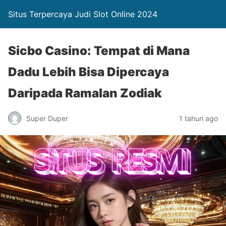
Situs Terpercaya Judi Slot Online 2024
Sicbo Casino: Tempat di Mana
Dadu Lebih Bisa Dipercaya
Daripada Ramalan Zodiak
Super Duper
1 tahun ago