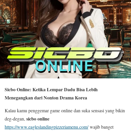
Sicbo Online: Ketika Lempar Dadu Bisa Lebih
Menegangkan dari Nonton Drama Korea
Kalau kamu penggemar game online dan suka sensasi yang bikin
sicbo online
deg-degan,
https://www.eagleslandingpizzeriamenu.com/
wajib banget