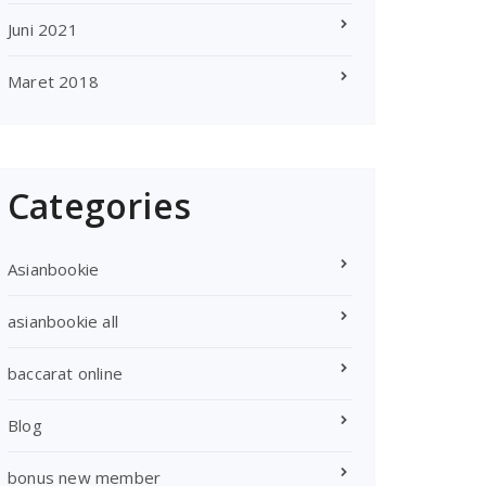
Juni 2021
Maret 2018
Categories
Asianbookie
asianbookie all
baccarat online
Blog
bonus new member