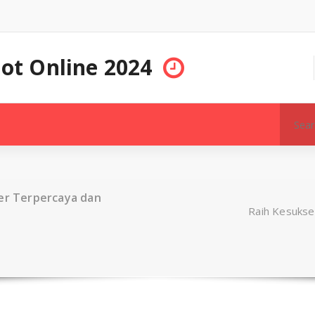
lot Online 2024
Search
for:
r Terpercaya dan
Raih Kesuks