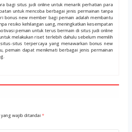
bagi situs judi online untuk menarik perhatian para
atan untuk mencoba berbagai jenis permainan tanpa
dari bonus new member bagi pemain adalah membantu
npa resiko kehilangan uang, meningkatkan kesempatan
vasi pemain untuk terus bermain di situs judi online
 untuk melakukan riset terlebih dahulu sebelum memilih
ih situs-situs terpercaya yang menawarkan bonus new
, pemain dapat menikmati berbagai jenis permainan
ng.
 yang wajib ditandai
*