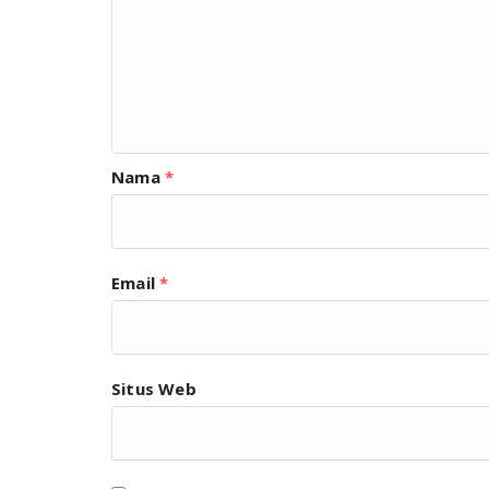
Nama
*
Email
*
Situs Web