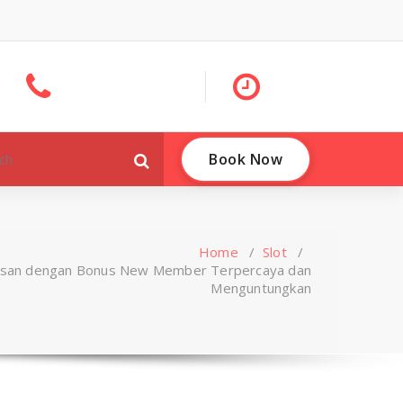
Book Now
Home
/
Slot
/
esan dengan Bonus New Member Terpercaya dan
Menguntungkan