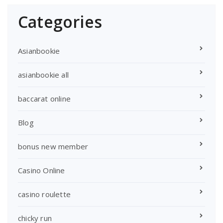
Categories
Asianbookie
asianbookie all
baccarat online
Blog
bonus new member
Casino Online
casino roulette
chicky run