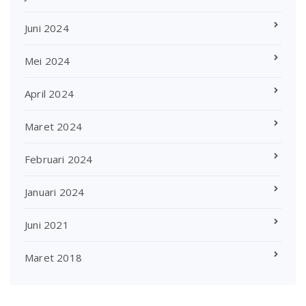
Juni 2024
Mei 2024
April 2024
Maret 2024
Februari 2024
Januari 2024
Juni 2021
Maret 2018