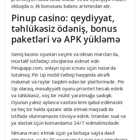
olduqda o, ilk bonusunu balans artımından alır.
Pinup casino: qeydiyyat,
təhlükəsiz ödəniş, bonus
paketləri və APK yükləmə
Geniş kazino oyunları seçimi və idman mərcləri ilə,
müxtəlif istifadəçi zövqlərinə xidmət edir.
Pinupapp.com, onlayn oyun icması üçün nəzərdə
tutulmuş Pin Up mobil tətbiqi haqqında ətraflı
məlumat və rəylər təqdim edən bir platformadır. Pin
Up olaraq, məsuliyyətli oyunu prioritet hesab edirik
və təhlükəsiz, xoş bir mühit yaratmağa sadiqik.
Oyunun yalnız əyləncə vasitəsi kimi qəbul edilməsini
və heç bir halda qazanc əldə etmək məqsədi ilə
istifadə olunmamasını tövsiyə edirik. İstənilən sual və
ya dəstək üçün komandamız 24/7 xidmətinizdədir.
İdmana mərc etmək üçün ya birbaşa sayta daxil
olmalısınız, ya da PC proqramı ilə eyni şeyi etməlisiniz.