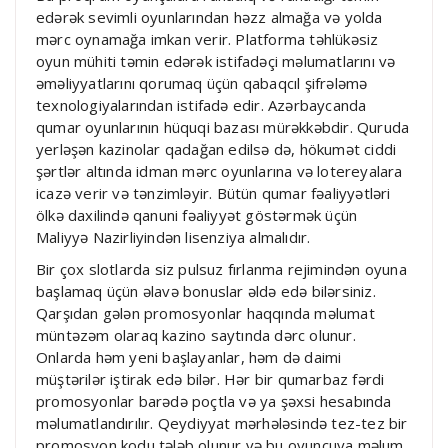
edərək sevimli oyunlarından həzz almağa və yolda
mərc oynamağa imkan verir. Platforma təhlükəsiz
oyun mühiti təmin edərək istifadəçi məlumatlarını və
əməliyyatlarını qorumaq üçün qabaqcıl şifrələmə
texnologiyalarından istifadə edir. Azərbaycanda
qumar oyunlarının hüquqi bazası mürəkkəbdir. Quruda
yerləşən kazinolar qadağan edilsə də, hökumət ciddi
şərtlər altında idman mərc oyunlarına və lotereyalara
icazə verir və tənzimləyir. Bütün qumar fəaliyyətləri
ölkə daxilində qanuni fəaliyyət göstərmək üçün
Maliyyə Nazirliyindən lisenziya almalıdır.
Bir çox slotlarda siz pulsuz fırlanma rejimindən oyuna
başlamaq üçün əlavə bonuslar əldə edə bilərsiniz.
Qarşıdan gələn promosyonlar haqqında məlumat
müntəzəm olaraq kazino saytında dərc olunur.
Onlarda həm yeni başlayanlar, həm də daimi
müştərilər iştirak edə bilər. Hər bir qumarbaz fərdi
promosyonlar barədə poçtla və ya şəxsi hesabında
məlumatlandırılır. Qeydiyyat mərhələsində tez-tez bir
promosyon kodu tələb olunur və bu oyunçuya məlum