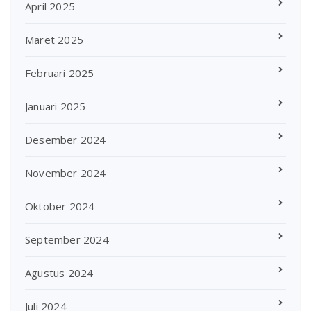
April 2025
Maret 2025
Februari 2025
Januari 2025
Desember 2024
November 2024
Oktober 2024
September 2024
Agustus 2024
Juli 2024