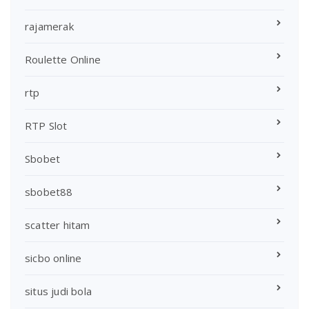
rajamerak
Roulette Online
rtp
RTP Slot
Sbobet
sbobet88
scatter hitam
sicbo online
situs judi bola