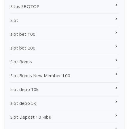
Situs SBOTOP
Slot
slot bet 100
slot bet 200
Slot Bonus
Slot Bonus New Member 100
slot depo 10k
slot depo 5k
Slot Depost 10 Ribu