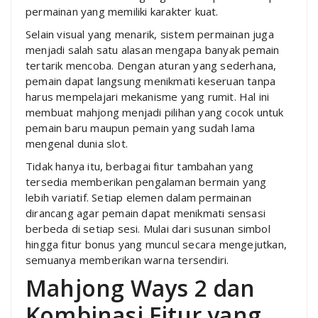
permainan yang memiliki karakter kuat.
Selain visual yang menarik, sistem permainan juga
menjadi salah satu alasan mengapa banyak pemain
tertarik mencoba. Dengan aturan yang sederhana,
pemain dapat langsung menikmati keseruan tanpa
harus mempelajari mekanisme yang rumit. Hal ini
membuat mahjong menjadi pilihan yang cocok untuk
pemain baru maupun pemain yang sudah lama
mengenal dunia slot.
Tidak hanya itu, berbagai fitur tambahan yang
tersedia memberikan pengalaman bermain yang
lebih variatif. Setiap elemen dalam permainan
dirancang agar pemain dapat menikmati sensasi
berbeda di setiap sesi. Mulai dari susunan simbol
hingga fitur bonus yang muncul secara mengejutkan,
semuanya memberikan warna tersendiri.
Mahjong Ways 2 dan
Kombinasi Fitur yang