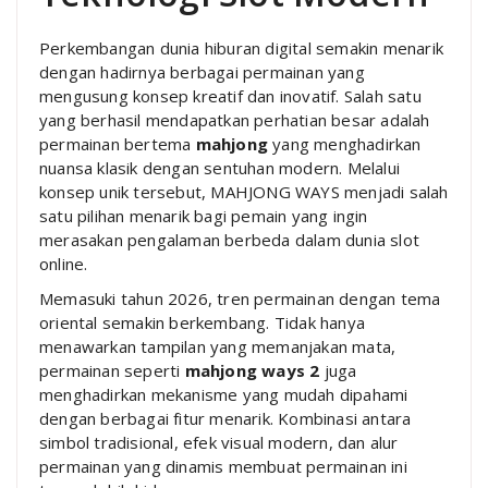
Perkembangan dunia hiburan digital semakin menarik
dengan hadirnya berbagai permainan yang
mengusung konsep kreatif dan inovatif. Salah satu
yang berhasil mendapatkan perhatian besar adalah
permainan bertema
mahjong
yang menghadirkan
nuansa klasik dengan sentuhan modern. Melalui
konsep unik tersebut, MAHJONG WAYS menjadi salah
satu pilihan menarik bagi pemain yang ingin
merasakan pengalaman berbeda dalam dunia slot
online.
Memasuki tahun 2026, tren permainan dengan tema
oriental semakin berkembang. Tidak hanya
menawarkan tampilan yang memanjakan mata,
permainan seperti
mahjong ways 2
juga
menghadirkan mekanisme yang mudah dipahami
dengan berbagai fitur menarik. Kombinasi antara
simbol tradisional, efek visual modern, dan alur
permainan yang dinamis membuat permainan ini