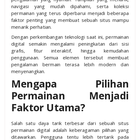
navigasi yang mudah dipahami, serta koleksi
permainan yang terus diperbarui menjadi beberapa
faktor penting yang membuat sebuah situs mampu
menarik perhatian.
Dengan perkembangan teknologi saat ini, permainan
digital semakin mengalami peningkatan dari sisi
grafis, fitur interaktif, hingga kemudahan
penggunaan. Semua elemen tersebut membuat
pengalaman bermain terasa lebih modern dan
menyenangkan.
Mengapa Pilihan
Permainan Menjadi
Faktor Utama?
Salah satu daya tarik terbesar dari sebuah situs
permainan digital adalah keberagaman pilihan yang
ditawarkan. Pengguna tentu lebih tertarik pada