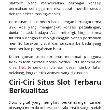
platform yang menyediakan berbagai konsep
permainan sehingga mereka dapat memilih sesuai
dengan selera masing-masing.
Permainan slot modern hadir dengan berbagai tema
unik. Ada yang mengangkat konsep petualangan,
dunia fantasi, budaya Asia, mitologi, hingga tema
futuristik dengan teknologi canggih. Setiap permainan
memiliki karakter visual dan suasana berbeda yang
memberikan pengalaman baru.
Keberagaman tema tersebut membuat pengguna
tidak mudah merasa bosan. Setiap judul memiliki ciri
khas
Slot
tersendiri, mulai dari desain simbol, latar
belakang, hingga efek animasi yang digunakan.
Ciri-Ciri Situs Slot Terbaru
Berkualitas
Situs digital yang mengikuti perkembangan zaman
biasanya memiliki beberapa karakteristik yang mudah