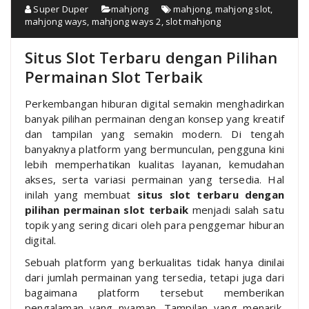
Super Duper
mahjong
mahjong
,
mahjong slot
,
mahjong ways
,
mahjong ways 2
,
slot mahjong
Situs Slot Terbaru dengan Pilihan
Permainan Slot Terbaik
Perkembangan hiburan digital semakin menghadirkan
banyak pilihan permainan dengan konsep yang kreatif
dan tampilan yang semakin modern. Di tengah
banyaknya platform yang bermunculan, pengguna kini
lebih memperhatikan kualitas layanan, kemudahan
akses, serta variasi permainan yang tersedia. Hal
inilah yang membuat
situs slot terbaru dengan
pilihan permainan slot terbaik
menjadi salah satu
topik yang sering dicari oleh para penggemar hiburan
digital.
Sebuah platform yang berkualitas tidak hanya dinilai
dari jumlah permainan yang tersedia, tetapi juga dari
bagaimana platform tersebut memberikan
pengalaman yang nyaman. Tampilan yang menarik,