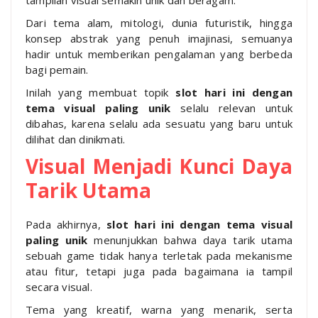
Dari tema alam, mitologi, dunia futuristik, hingga
konsep abstrak yang penuh imajinasi, semuanya
hadir untuk memberikan pengalaman yang berbeda
bagi pemain.
Inilah yang membuat topik
slot hari ini dengan
tema visual paling unik
selalu relevan untuk
dibahas, karena selalu ada sesuatu yang baru untuk
dilihat dan dinikmati.
Visual Menjadi Kunci Daya
Tarik Utama
Pada akhirnya,
slot hari ini dengan tema visual
paling unik
menunjukkan bahwa daya tarik utama
sebuah game tidak hanya terletak pada mekanisme
atau fitur, tetapi juga pada bagaimana ia tampil
secara visual.
Tema yang kreatif, warna yang menarik, serta