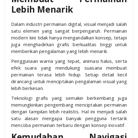
Lebih Menarik
Dalam industri permainan digital, visual menjadi salah
satu elemen yang sangat berpengaruh. Permainan
modern kini tidak hanya mengandalkan konsep, tetapi
juga menghadirkan grafis berkualitas tinggi untuk
memberikan pengalaman yang lebih menarik.
Penggunaan warna yang tepat, animasi halus, serta
efek suara yang mendukung suasana membuat
permainan terasa lebih hidup. Setiap detail kecil
dirancang untuk menciptakan pengalaman visual yang
lebih berkesan.
Teknologi grafis yang semakin berkembang juga
memungkinkan pengembang menciptakan permainan
dengan tampilan lebih realistis. Hal ini menjadi salah
satu alasan mengapa banyak pengguna tertarik
mencoba permainan terbaru dengan konsep inovatif.
Kemudahan Navigasi