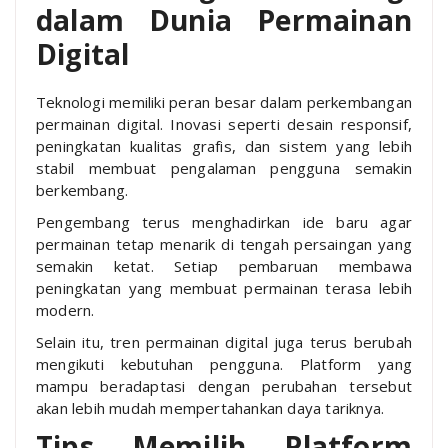
dalam Dunia Permainan
Digital
Teknologi memiliki peran besar dalam perkembangan
permainan digital. Inovasi seperti desain responsif,
peningkatan kualitas grafis, dan sistem yang lebih
stabil membuat pengalaman pengguna semakin
berkembang.
Pengembang terus menghadirkan ide baru agar
permainan tetap menarik di tengah persaingan yang
semakin ketat. Setiap pembaruan membawa
peningkatan yang membuat permainan terasa lebih
modern.
Selain itu, tren permainan digital juga terus berubah
mengikuti kebutuhan pengguna. Platform yang
mampu beradaptasi dengan perubahan tersebut
akan lebih mudah mempertahankan daya tariknya.
Tips Memilih Platform