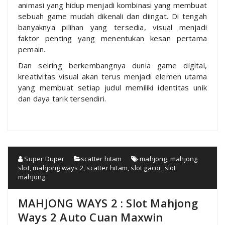
animasi yang hidup menjadi kombinasi yang membuat
sebuah game mudah dikenali dan diingat. Di tengah
banyaknya pilihan yang tersedia, visual menjadi
faktor penting yang menentukan kesan pertama
pemain.
Dan seiring berkembangnya dunia game digital,
kreativitas visual akan terus menjadi elemen utama
yang membuat setiap judul memiliki identitas unik
dan daya tarik tersendiri.
Super Duper
scatter hitam
mahjong
,
mahjong
slot
,
mahjong ways 2
,
scatter hitam
,
slot gacor
,
slot
mahjong
MAHJONG WAYS 2 : Slot Mahjong
Ways 2 Auto Cuan Maxwin