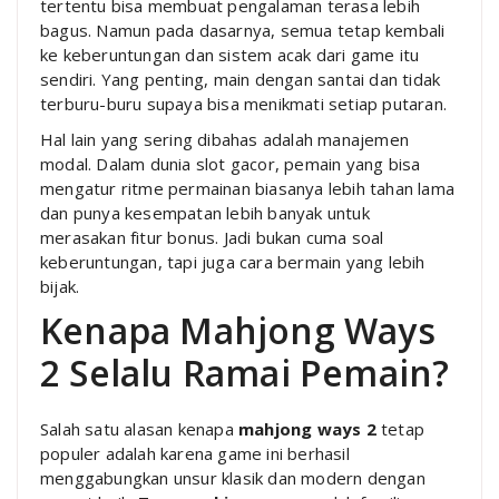
tertentu bisa membuat pengalaman terasa lebih
bagus. Namun pada dasarnya, semua tetap kembali
ke keberuntungan dan sistem acak dari game itu
sendiri. Yang penting, main dengan santai dan tidak
terburu-buru supaya bisa menikmati setiap putaran.
Hal lain yang sering dibahas adalah manajemen
modal. Dalam dunia slot gacor, pemain yang bisa
mengatur ritme permainan biasanya lebih tahan lama
dan punya kesempatan lebih banyak untuk
merasakan fitur bonus. Jadi bukan cuma soal
keberuntungan, tapi juga cara bermain yang lebih
bijak.
Kenapa Mahjong Ways
2 Selalu Ramai Pemain?
Salah satu alasan kenapa
mahjong ways 2
tetap
populer adalah karena game ini berhasil
menggabungkan unsur klasik dan modern dengan