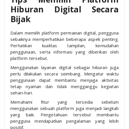
Hiburan Digital Secara
Bijak
Dalam memilih platform permainan digital, pengguna
sebaiknya memperhatikan beberapa aspek penting.
Perhatikan kualitas tampilan, kemudahan
penggunaan, serta informasi yang diberikan oleh
platform tersebut.
Menggunakan layanan digital sebagai hiburan juga
perlu dilakukan secara seimbang. Mengatur waktu
penggunaan dapat membantu menjaga aktivitas
tetap nyaman dan tidak mengganggu kegiatan
sehari-hari.
Memahami fitur yang tersedia sebelum
menggunakan sebuah platform juga menjadi langkah
yang baik. Pengetahuan tersebut membantu
pengguna mendapatkan pengalaman yang lebih
positif.