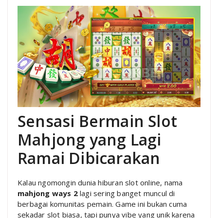
Sensasi Bermain Slot
Mahjong yang Lagi
Ramai Dibicarakan
Kalau ngomongin dunia hiburan slot online, nama
mahjong ways 2
lagi sering banget muncul di
berbagai komunitas pemain. Game ini bukan cuma
sekadar slot biasa, tapi punya vibe yang unik karena