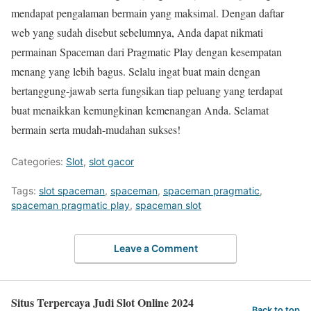
mendapat pengalaman bermain yang maksimal. Dengan daftar
web yang sudah disebut sebelumnya, Anda dapat nikmati
permainan Spaceman dari Pragmatic Play dengan kesempatan
menang yang lebih bagus. Selalu ingat buat main dengan
bertanggung-jawab serta fungsikan tiap peluang yang terdapat
buat menaikkan kemungkinan kemenangan Anda. Selamat
bermain serta mudah-mudahan sukses!
Categories:
Slot
,
slot gacor
Tags:
slot spaceman
,
spaceman
,
spaceman pragmatic
,
spaceman pragmatic play
,
spaceman slot
Leave a Comment
Situs Terpercaya Judi Slot Online 2024
Back to top