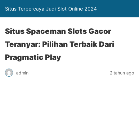
Situs Terpercaya Judi Slot Online 2024
Situs Spaceman Slots Gacor
Teranyar: Pilihan Terbaik Dari
Pragmatic Play
admin
2 tahun ago