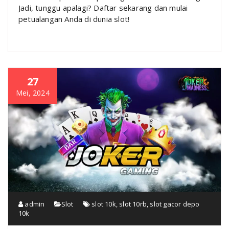
Jadi, tunggu apalagi? Daftar sekarang dan mulai
petualangan Anda di dunia slot!
27
Mei, 2024
admin
Slot
slot 10k
,
slot 10rb
,
slot gacor depo
10k