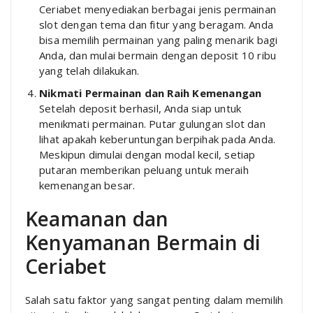
Ceriabet menyediakan berbagai jenis permainan
slot dengan tema dan fitur yang beragam. Anda
bisa memilih permainan yang paling menarik bagi
Anda, dan mulai bermain dengan deposit 10 ribu
yang telah dilakukan.
Nikmati Permainan dan Raih Kemenangan
Setelah deposit berhasil, Anda siap untuk
menikmati permainan. Putar gulungan slot dan
lihat apakah keberuntungan berpihak pada Anda.
Meskipun dimulai dengan modal kecil, setiap
putaran memberikan peluang untuk meraih
kemenangan besar.
Keamanan dan
Kenyamanan Bermain di
Ceriabet
Salah satu faktor yang sangat penting dalam memilih