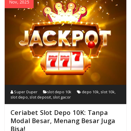
Nov, 2025
Super Duper
slot depo 10k
depo 10k
,
slot 10k
,
slot depo
,
slot deposit
,
slot gacor
Ceriabet Slot Depo 10K: Tanpa
Modal Besar, Menang Besar Juga
Bisa!