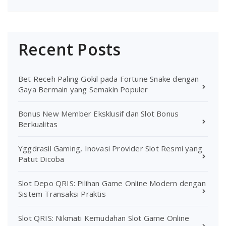
Recent Posts
Bet Receh Paling Gokil pada Fortune Snake dengan
Gaya Bermain yang Semakin Populer
Bonus New Member Eksklusif dan Slot Bonus
Berkualitas
Yggdrasil Gaming, Inovasi Provider Slot Resmi yang
Patut Dicoba
Slot Depo QRIS: Pilihan Game Online Modern dengan
Sistem Transaksi Praktis
Slot QRIS: Nikmati Kemudahan Slot Game Online