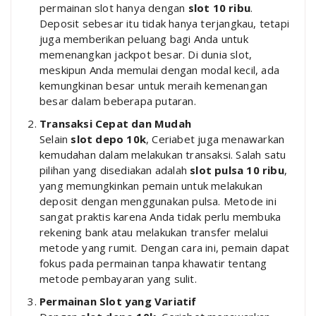
permainan slot hanya dengan
slot 10 ribu
.
Deposit sebesar itu tidak hanya terjangkau, tetapi
juga memberikan peluang bagi Anda untuk
memenangkan jackpot besar. Di dunia slot,
meskipun Anda memulai dengan modal kecil, ada
kemungkinan besar untuk meraih kemenangan
besar dalam beberapa putaran.
Transaksi Cepat dan Mudah
Selain
slot depo 10k
, Ceriabet juga menawarkan
kemudahan dalam melakukan transaksi. Salah satu
pilihan yang disediakan adalah
slot pulsa 10 ribu
,
yang memungkinkan pemain untuk melakukan
deposit dengan menggunakan pulsa. Metode ini
sangat praktis karena Anda tidak perlu membuka
rekening bank atau melakukan transfer melalui
metode yang rumit. Dengan cara ini, pemain dapat
fokus pada permainan tanpa khawatir tentang
metode pembayaran yang sulit.
Permainan Slot yang Variatif