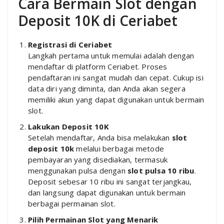
Cara Bermain Slot dengan
Deposit 10K di Ceriabet
Registrasi di Ceriabet
Langkah pertama untuk memulai adalah dengan
mendaftar di platform Ceriabet. Proses
pendaftaran ini sangat mudah dan cepat. Cukup isi
data diri yang diminta, dan Anda akan segera
memiliki akun yang dapat digunakan untuk bermain
slot.
Lakukan Deposit 10K
Setelah mendaftar, Anda bisa melakukan
slot
deposit 10k
melalui berbagai metode
pembayaran yang disediakan, termasuk
menggunakan pulsa dengan
slot pulsa 10 ribu
.
Deposit sebesar 10 ribu ini sangat terjangkau,
dan langsung dapat digunakan untuk bermain
berbagai permainan slot.
Pilih Permainan Slot yang Menarik