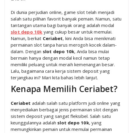
Di dunia perjudian online, game slot telah menjadi
salah satu pilihan favorit banyak pemain. Namun, satu
tantangan utama bagi banyak orang adalah modal
slot depo 10k
yang cukup besar untuk memulai.
Namun, berkat
Ceriabet
, kini Anda bisa menikmati
permainan slot tanpa harus merogoh kocek dalam-
dalam. Dengan
slot depo 10k
, Anda bisa mulai
bermain hanya dengan modal kecil namun tetap
memiliki peluang untuk meraih kemenangan besar.
Lalu, bagaimana cara kerja sistem deposit yang
terjangkau ini? Mari kita bahas lebih lanjut.
Kenapa Memilih Ceriabet?
Ceriabet
adalah salah satu platform judi online yang
menyediakan berbagai jenis permainan slot dengan
sistem deposit yang sangat fleksibel. Salah satu
keunggulannya adalah
slot depo 10k
, yang
memungkinkan pemain untuk memulai permainan