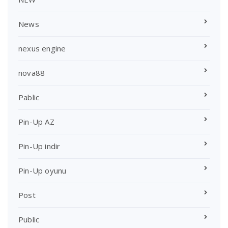
News
nexus engine
nova88
Pablic
Pin-Up AZ
Pin-Up indir
Pin-Up oyunu
Post
Public