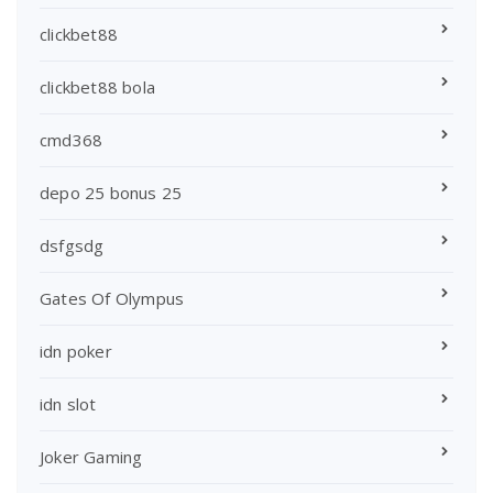
clickbet88
clickbet88 bola
cmd368
depo 25 bonus 25
dsfgsdg
Gates Of Olympus
idn poker
idn slot
Joker Gaming