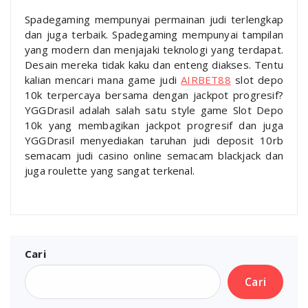
Spadegaming mempunyai permainan judi terlengkap
dan juga terbaik. Spadegaming mempunyai tampilan
yang modern dan menjajaki teknologi yang terdapat.
Desain mereka tidak kaku dan enteng diakses. Tentu
kalian mencari mana game judi
AIRBET88
slot depo
10k terpercaya bersama dengan jackpot progresif?
YGGDrasil adalah salah satu style game Slot Depo
10k yang membagikan jackpot progresif dan juga
YGGDrasil menyediakan taruhan judi deposit 10rb
semacam judi casino online semacam blackjack dan
juga roulette yang sangat terkenal.
Cari
Cari