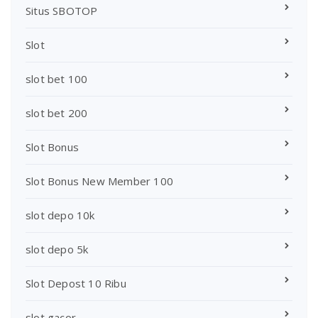
Situs SBOTOP
Slot
slot bet 100
slot bet 200
Slot Bonus
Slot Bonus New Member 100
slot depo 10k
slot depo 5k
Slot Depost 10 Ribu
slot gacor