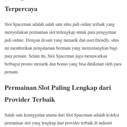
Terpercaya
Slot Spaceman adalah salah satu situs judi online terbaik yang
menyediakan permainan slot terlengkap untuk para penggemar
judi online. Dengan desain yang menarik dan user-friendly, situs
ini memberikan pengalaman bermain yang menyenangkan bagi
para pemain. Selain itu, Slot Spaceman juga menawarkan
berbagai promo menarik dan bonus yang bisa dinikmati oleh para
pemain.
Permainan Slot Paling Lengkap dari
Provider Terbaik
Salah satu keunggulan utama dari Slot Spaceman adalah koleksi
permainan slot yang lengkap dari provider terbaik di industri