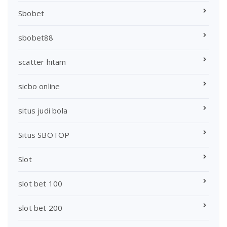
Sbobet
sbobet88
scatter hitam
sicbo online
situs judi bola
Situs SBOTOP
Slot
slot bet 100
slot bet 200