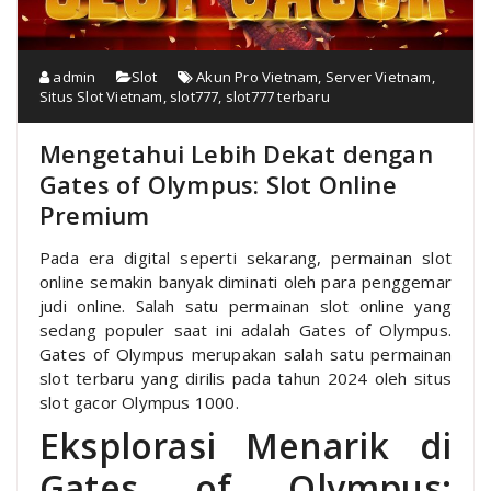
admin
Slot
Akun Pro Vietnam
,
Server Vietnam
,
Situs Slot Vietnam
,
slot777
,
slot777 terbaru
Mengetahui Lebih Dekat dengan
Gates of Olympus: Slot Online
Premium
Pada era digital seperti sekarang, permainan slot
online semakin banyak diminati oleh para penggemar
judi online. Salah satu permainan slot online yang
sedang populer saat ini adalah Gates of Olympus.
Gates of Olympus merupakan salah satu permainan
slot terbaru yang dirilis pada tahun 2024 oleh situs
slot gacor Olympus 1000.
Eksplorasi Menarik di
Gates of Olympus: