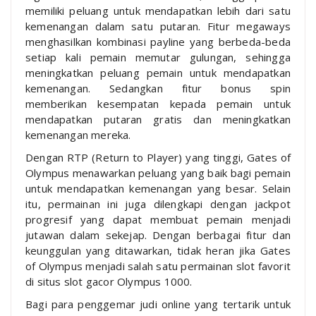
memiliki peluang untuk mendapatkan lebih dari satu
kemenangan dalam satu putaran. Fitur megaways
menghasilkan kombinasi payline yang berbeda-beda
setiap kali pemain memutar gulungan, sehingga
meningkatkan peluang pemain untuk mendapatkan
kemenangan. Sedangkan fitur bonus spin
memberikan kesempatan kepada pemain untuk
mendapatkan putaran gratis dan meningkatkan
kemenangan mereka.
Dengan RTP (Return to Player) yang tinggi, Gates of
Olympus menawarkan peluang yang baik bagi pemain
untuk mendapatkan kemenangan yang besar. Selain
itu, permainan ini juga dilengkapi dengan jackpot
progresif yang dapat membuat pemain menjadi
jutawan dalam sekejap. Dengan berbagai fitur dan
keunggulan yang ditawarkan, tidak heran jika Gates
of Olympus menjadi salah satu permainan slot favorit
di situs slot gacor Olympus 1000.
Bagi para penggemar judi online yang tertarik untuk