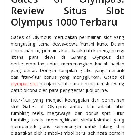
Review Situs Slot
Olympus 1000 Terbaru
Gates of Olympus merupakan permainan slot yang
mengusung tema dewa-dewa Yunani kuno. Dalam
permainan ini, pemain akan diajak untuk mengunjungi
istana para dewa di Gunung Olympus dan
berkesempatan untuk memenangkan hadiah-hadiah
yang besar. Dengan tampilan grafis yang menarik
dan fitur-fitur bonus yang menggiurkan, Gates of
olympus slot
menjadi salah satu permainan slot yang
patut dicoba oleh para penggemar judi online.
Fitur-fitur yang menjadi keunggulan dari permainan
slot Gates of Olympus antara lain adalah fitur
tumbling reels, megaways, dan bonus spin. Fitur
tumbling reels memungkinkan simbol-simbol yang
membentuk garis kemenangan untuk hilang dan
digantikan oleh simbol-simbol baru, sehingga pemain