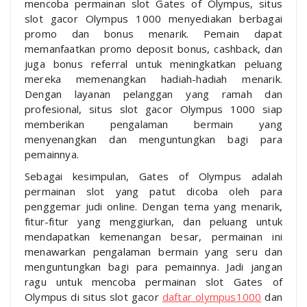
mencoba permainan slot Gates of Olympus, situs
slot gacor Olympus 1000 menyediakan berbagai
promo dan bonus menarik. Pemain dapat
memanfaatkan promo deposit bonus, cashback, dan
juga bonus referral untuk meningkatkan peluang
mereka memenangkan hadiah-hadiah menarik.
Dengan layanan pelanggan yang ramah dan
profesional, situs slot gacor Olympus 1000 siap
memberikan pengalaman bermain yang
menyenangkan dan menguntungkan bagi para
pemainnya.
Sebagai kesimpulan, Gates of Olympus adalah
permainan slot yang patut dicoba oleh para
penggemar judi online. Dengan tema yang menarik,
fitur-fitur yang menggiurkan, dan peluang untuk
mendapatkan kemenangan besar, permainan ini
menawarkan pengalaman bermain yang seru dan
menguntungkan bagi para pemainnya. Jadi jangan
ragu untuk mencoba permainan slot Gates of
Olympus di situs slot gacor
daftar olympus1000
dan