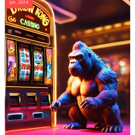
Jun, 2024