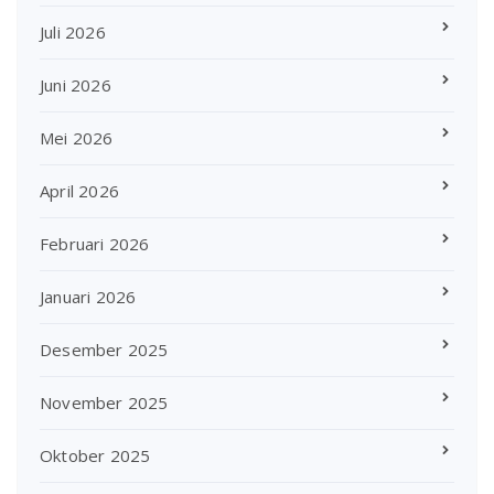
Juli 2026
Juni 2026
Mei 2026
April 2026
Februari 2026
Januari 2026
Desember 2025
November 2025
Oktober 2025