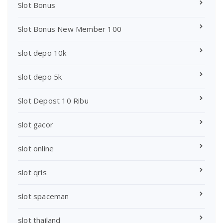
Slot Bonus
Slot Bonus New Member 100
slot depo 10k
slot depo 5k
Slot Depost 10 Ribu
slot gacor
slot online
slot qris
slot spaceman
slot thailand