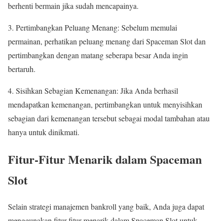
berhenti bermain jika sudah mencapainya.
3. Pertimbangkan Peluang Menang: Sebelum memulai
permainan, perhatikan peluang menang dari Spaceman Slot dan
pertimbangkan dengan matang seberapa besar Anda ingin
bertaruh.
4. Sisihkan Sebagian Kemenangan: Jika Anda berhasil
mendapatkan kemenangan, pertimbangkan untuk menyisihkan
sebagian dari kemenangan tersebut sebagai modal tambahan atau
hanya untuk dinikmati.
Fitur-Fitur Menarik dalam Spaceman
Slot
Selain strategi manajemen bankroll yang baik, Anda juga dapat
menggunakan fitur-fitur menarik dalam Spaceman Slot untuk