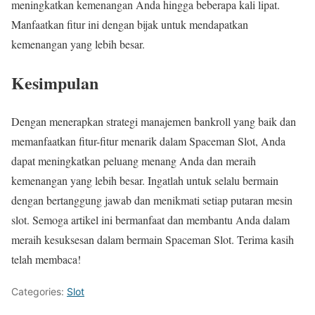
meningkatkan kemenangan Anda hingga beberapa kali lipat.
Manfaatkan fitur ini dengan bijak untuk mendapatkan
kemenangan yang lebih besar.
Kesimpulan
Dengan menerapkan strategi manajemen bankroll yang baik dan
memanfaatkan fitur-fitur menarik dalam Spaceman Slot, Anda
dapat meningkatkan peluang menang Anda dan meraih
kemenangan yang lebih besar. Ingatlah untuk selalu bermain
dengan bertanggung jawab dan menikmati setiap putaran mesin
slot. Semoga artikel ini bermanfaat dan membantu Anda dalam
meraih kesuksesan dalam bermain Spaceman Slot. Terima kasih
telah membaca!
Categories:
Slot