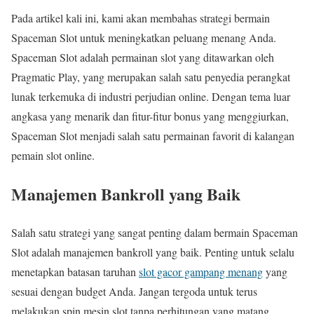
Pada artikel kali ini, kami akan membahas strategi bermain
Spaceman Slot untuk meningkatkan peluang menang Anda.
Spaceman Slot adalah permainan slot yang ditawarkan oleh
Pragmatic Play, yang merupakan salah satu penyedia perangkat
lunak terkemuka di industri perjudian online. Dengan tema luar
angkasa yang menarik dan fitur-fitur bonus yang menggiurkan,
Spaceman Slot menjadi salah satu permainan favorit di kalangan
pemain slot online.
Manajemen Bankroll yang Baik
Salah satu strategi yang sangat penting dalam bermain Spaceman
Slot adalah manajemen bankroll yang baik. Penting untuk selalu
menetapkan batasan taruhan
slot gacor gampang menang
yang
sesuai dengan budget Anda. Jangan tergoda untuk terus
melakukan spin mesin slot tanpa perhitungan yang matang,