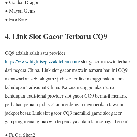
● Golden Dragon
● Mayan Gems
● Fire Reign
4. Link Slot Gacor Terbaru CQ9
CQ9 adalah salah satu provider
https://www.highrisepizzakitchen.com/
slot gacor maxwin terbaik
dari negera China. Link slot gacor maxwin terbaru hari ini CQ9
menawarkan sebuah game judi slot online menggunakan tema
kehidupan tradisional China. Karena menggunakan tema
kehidupan tradisional provider slot gacor CQ9 berhasil menarik
perhatian pemain judi slot online dengan memberikan tawaran
jackpot besar. Link slot gacor CQ9 memiliki game slot gacor
gampang menang maxwin terpercaya antara lain sebagai berikut:
● Fa Cai Shen2