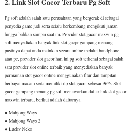
2. Link Slot Gacor Terbaru Pg Soft
Pg soft adalah salah satu perusahaan yang bergerak di sebagai
penyedia game judi serta selalu berkembang mengikuti jaman
hingga bahkan sampai saat ini. Provider slot gacor maxwin pg
soft menyediakan banyak link slot gacpr gampang menang
pastinya dapat anda mainkan secara online melalui handphone
atau pc, provider slot gacor hari ini pg soft terkenal sebagai salah
satu provider slot online terbaik yang menyediakan banyak
permainan slot gacor online menggunakan fitur dan tampilan
berbagai macam serta memiliki rtp slot gacor sebesar 96%. Slot
gacor gampang menang pg soft menawarkan daftar link slot gacor
maxwin terbaru, berikut adalah daftarnya:
● Mahjong Ways
● Mahjong Ways 2
● Lucky Neko