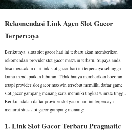
Rekomendasi Link Agen Slot Gacor
Terpercaya
Berikutnya, situs slot gacor hari ini terbaru akan memberikan
rekomendasi provider slot gacor maxwin terbaru. Supaya anda
bisa merasakan dari link slot gacor hari ini terpercaya sehingga
kamu mendapatkan hiburan. Tidak hanya memberikan bocoran
tetapi provider slot gacor maxwin tersebut memiliki daftar game
slot gacor gampang menang serta memiliki tingkat winrate tinggi.
Berikut adalah daftar provider slot gacor hari ini terpercaya
menurut situs slot gacor gampang menang:
1. Link Slot Gacor Terbaru Pragmatic