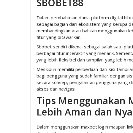
SBOBET88
Dalam pembahasan dunia platform digital hib
sebagai bagian dari ekosistem yang serupa da
membandingkan atau bahkan menggunakan leb
fitur yang ditawarkan.
Sbobet sendiri dikenal sebagai salah satu pla
berbagai fitur interaktif yang menarik. Semen
yang lebih fleksibel dan tampilan yang lebih m
Meskipun memiliki perbedaan dari sisi tampila
bagi pengguna yang sudah familiar dengan sist
secara konsep, pengalaman pengguna yang dit
akses dan navigasi.
Tips Menggunakan 
Lebih Aman dan Ny
Dalam menggunakan maxbet login maupun link a