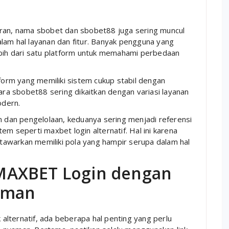
uran, nama sbobet dan sbobet88 juga sering muncul
lam hal layanan dan fitur. Banyak pengguna yang
ih dari satu platform untuk memahami perbedaan
tform yang memiliki sistem cukup stabil dengan
tara sbobet88 sering dikaitkan dengan variasi layanan
odern.
n dan pengelolaan, keduanya sering menjadi referensi
em seperti maxbet login alternatif. Hal ini karena
awarkan memiliki pola yang hampir serupa dalam hal
MAXBET Login dengan
aman
lternatif, ada beberapa hal penting yang perlu