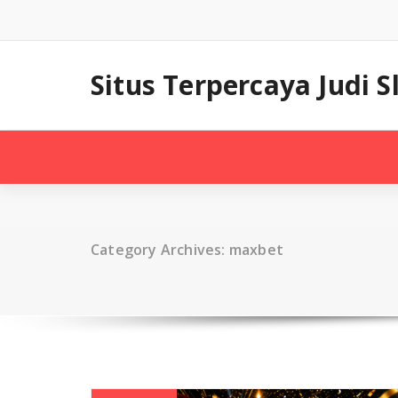
Skip
to
content
Situs Terpercaya Judi S
Category Archives: maxbet