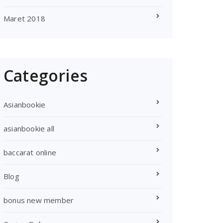
Maret 2018
Categories
Asianbookie
asianbookie all
baccarat online
Blog
bonus new member