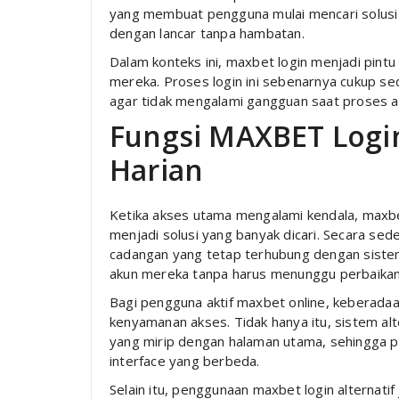
yang membuat pengguna mulai mencari solusi 
dengan lancar tanpa hambatan.
Dalam konteks ini, maxbet login menjadi pin
mereka. Proses login ini sebenarnya cukup s
agar tidak mengalami gangguan saat proses au
Fungsi MAXBET Login
Harian
Ketika akses utama mengalami kendala, maxbet
menjadi solusi yang banyak dicari. Secara sederh
cadangan yang tetap terhubung dengan siste
akun mereka tanpa harus menunggu perbaikan 
Bagi pengguna aktif maxbet online, keberadaa
kenyamanan akses. Tidak hanya itu, sistem alt
yang mirip dengan halaman utama, sehingga p
interface yang berbeda.
Selain itu, penggunaan maxbet login alternatif 