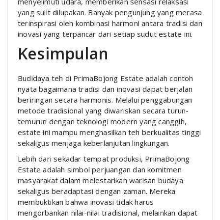
menyelimuti udara, memberikan sensasi relaksasi
yang sulit dilupakan. Banyak pengunjung yang merasa
terinspirasi oleh kombinasi harmoni antara tradisi dan
inovasi yang terpancar dari setiap sudut estate ini.
Kesimpulan
Budidaya teh di PrimaBojong Estate adalah contoh
nyata bagaimana tradisi dan inovasi dapat berjalan
beriringan secara harmonis. Melalui penggabungan
metode tradisional yang diwariskan secara turun-
temurun dengan teknologi modern yang canggih,
estate ini mampu menghasilkan teh berkualitas tinggi
sekaligus menjaga keberlanjutan lingkungan.
Lebih dari sekadar tempat produksi, PrimaBojong
Estate adalah simbol perjuangan dan komitmen
masyarakat dalam melestarikan warisan budaya
sekaligus beradaptasi dengan zaman. Mereka
membuktikan bahwa inovasi tidak harus
mengorbankan nilai-nilai tradisional, melainkan dapat