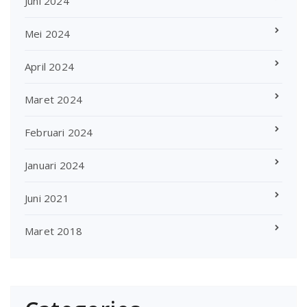
Juni 2024
Mei 2024
April 2024
Maret 2024
Februari 2024
Januari 2024
Juni 2021
Maret 2018