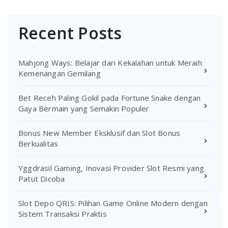
Recent Posts
Mahjong Ways: Belajar dari Kekalahan untuk Meraih
Kemenangan Gemilang
Bet Receh Paling Gokil pada Fortune Snake dengan
Gaya Bermain yang Semakin Populer
Bonus New Member Eksklusif dan Slot Bonus
Berkualitas
Yggdrasil Gaming, Inovasi Provider Slot Resmi yang
Patut Dicoba
Slot Depo QRIS: Pilihan Game Online Modern dengan
Sistem Transaksi Praktis