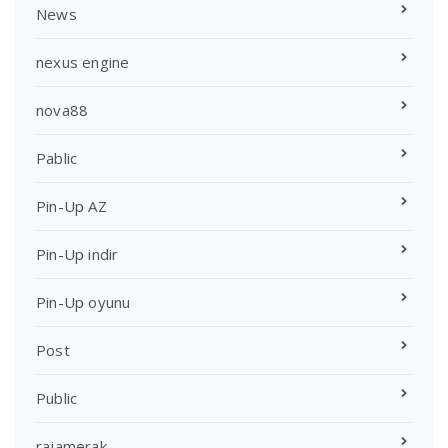
News
nexus engine
nova88
Pablic
Pin-Up AZ
Pin-Up indir
Pin-Up oyunu
Post
Public
rajamerak