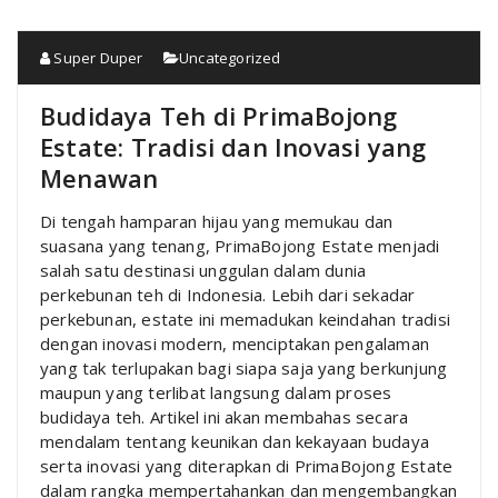
Super Duper
Uncategorized
Budidaya Teh di PrimaBojong
Estate: Tradisi dan Inovasi yang
Menawan
Di tengah hamparan hijau yang memukau dan
suasana yang tenang, PrimaBojong Estate menjadi
salah satu destinasi unggulan dalam dunia
perkebunan teh di Indonesia. Lebih dari sekadar
perkebunan, estate ini memadukan keindahan tradisi
dengan inovasi modern, menciptakan pengalaman
yang tak terlupakan bagi siapa saja yang berkunjung
maupun yang terlibat langsung dalam proses
budidaya teh. Artikel ini akan membahas secara
mendalam tentang keunikan dan kekayaan budaya
serta inovasi yang diterapkan di PrimaBojong Estate
dalam rangka mempertahankan dan mengembangkan