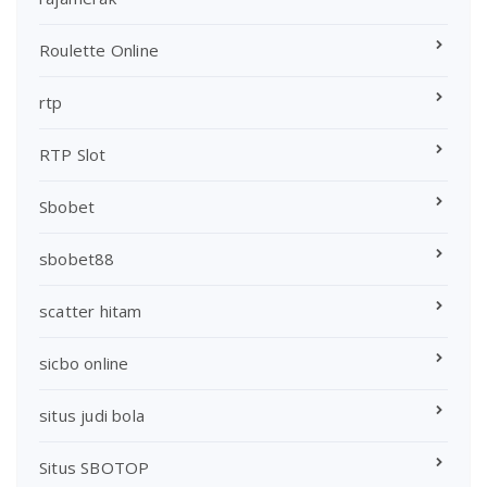
Roulette Online
rtp
RTP Slot
Sbobet
sbobet88
scatter hitam
sicbo online
situs judi bola
Situs SBOTOP