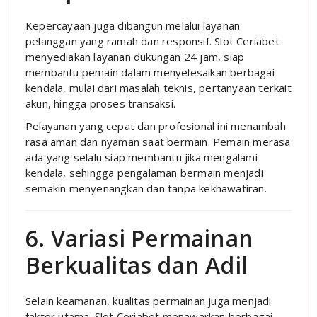
Kepercayaan juga dibangun melalui layanan
pelanggan yang ramah dan responsif. Slot Ceriabet
menyediakan layanan dukungan 24 jam, siap
membantu pemain dalam menyelesaikan berbagai
kendala, mulai dari masalah teknis, pertanyaan terkait
akun, hingga proses transaksi.
Pelayanan yang cepat dan profesional ini menambah
rasa aman dan nyaman saat bermain. Pemain merasa
ada yang selalu siap membantu jika mengalami
kendala, sehingga pengalaman bermain menjadi
semakin menyenangkan dan tanpa kekhawatiran.
6. Variasi Permainan
Berkualitas dan Adil
Selain keamanan, kualitas permainan juga menjadi
faktor utama. Slot Ceriabet menawarkan berbagai