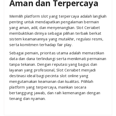
Aman dan Terpercaya
Memilih platform slot yang terpercaya adalah langkah
penting untuk mendapatkan pengalaman bermain
yang aman, adil, dan menyenangkan. Slot Ceriabet
membuktikan dirinya sebagai pilihan terbaik berkat
sistem keamanannya yang mutakhir, regulasi resmi,
serta komitmen terhadap fair play.
Sebagai pemain, prioritas utama adalah memastikan
data dan dana terlindungi serta menikmati permainan
tanpa tekanan. Dengan reputasi yang bagus dan
layanan yang profesional, Slot Ceriabet menjadi
destinasi ideal bagi pecinta slot online yang
mengutamakan keamanan dan kualitas. Pilihlah
platform yang terpercaya, mainkan secara
bertanggung jawab, dan raih kemenangan dengan
tenang dan nyaman.