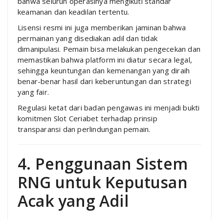
bahwa seluruh operasinya mengikuti standar
keamanan dan keadilan tertentu.
Lisensi resmi ini juga memberikan jaminan bahwa
permainan yang disediakan adil dan tidak
dimanipulasi. Pemain bisa melakukan pengecekan dan
memastikan bahwa platform ini diatur secara legal,
sehingga keuntungan dan kemenangan yang diraih
benar-benar hasil dari keberuntungan dan strategi
yang fair.
Regulasi ketat dari badan pengawas ini menjadi bukti
komitmen Slot Ceriabet terhadap prinsip
transparansi dan perlindungan pemain.
4. Penggunaan Sistem
RNG untuk Keputusan
Acak yang Adil