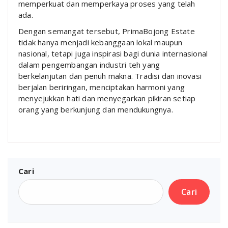
memperkuat dan memperkaya proses yang telah
ada.
Dengan semangat tersebut, PrimaBojong Estate
tidak hanya menjadi kebanggaan lokal maupun
nasional, tetapi juga inspirasi bagi dunia internasional
dalam pengembangan industri teh yang
berkelanjutan dan penuh makna. Tradisi dan inovasi
berjalan beriringan, menciptakan harmoni yang
menyejukkan hati dan menyegarkan pikiran setiap
orang yang berkunjung dan mendukungnya.
Cari
Cari