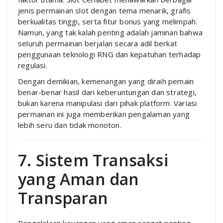
jenis permainan slot dengan tema menarik, grafis
berkualitas tinggi, serta fitur bonus yang melimpah.
Namun, yang tak kalah penting adalah jaminan bahwa
seluruh permainan berjalan secara adil berkat
penggunaan teknologi RNG dan kepatuhan terhadap
regulasi.
Dengan demikian, kemenangan yang diraih pemain
benar-benar hasil dari keberuntungan dan strategi,
bukan karena manipulasi dari pihak platform. Variasi
permainan ini juga memberikan pengalaman yang
lebih seru dan tidak monoton.
7. Sistem Transaksi
yang Aman dan
Transparan
Pengelolaan keuangan yang aman sangat penting