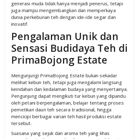
generasi muda tidak hanya menjadi penerus, tetapi
juga mampu mengembangkan dan memperkaya
dunia perkebunan teh dengan ide-ide segar dan
inovatif.
Pengalaman Unik dan
Sensasi Budidaya Teh di
PrimaBojong Estate
Mengunjungi PrimaBojong Estate bukan sekadar
melihat kebun teh, tetapi juga mengalami langsung
keindahan dan kedalaman budaya yang menyertainya.
Pengunjung dapat mengikuti tur kebun yang dipandu
oleh petani berpengalaman, belajar tentang proses
pemetikan daun teh secara tradisional, hingga
mencicipi berbagai varian teh hasil produksi estate
tersebut.
Suasana yang sejuk dan aroma teh yang khas