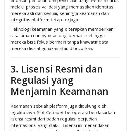
tindakan penipuan dan pencucian uang. Pemain harus
melalui proses validasi yang memastikan identitas
mereka asli dan sesuai, sehingga keamanan dan
integritas platform tetap terjaga.
Teknologi keamanan yang diterapkan memberikan
rasa aman dan nyaman bagi pemain, sehingga
mereka bisa fokus bermain tanpa khawatir data
mereka disalahgunakan atau dibocorkan.
3. Lisensi Resmi dan
Regulasi yang
Menjamin Keamanan
Keamanan sebuah platform juga didukung oleh
legalitasnya. Slot Ceriabet beroperasi berdasarkan
lisensi resmi dari badan regulasi perjudian
internasional yang diakui. Lisensi ini menandakan