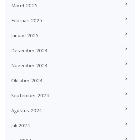
Maret 2025
Februari 2025
Januari 2025
Desember 2024
November 2024
Oktober 2024
September 2024
Agustus 2024
Juli 2024