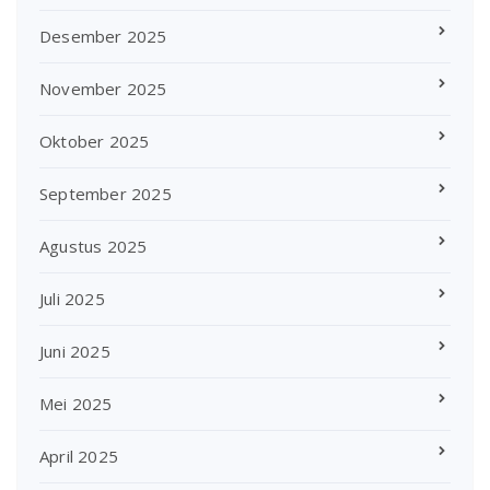
Desember 2025
November 2025
Oktober 2025
September 2025
Agustus 2025
Juli 2025
Juni 2025
Mei 2025
April 2025