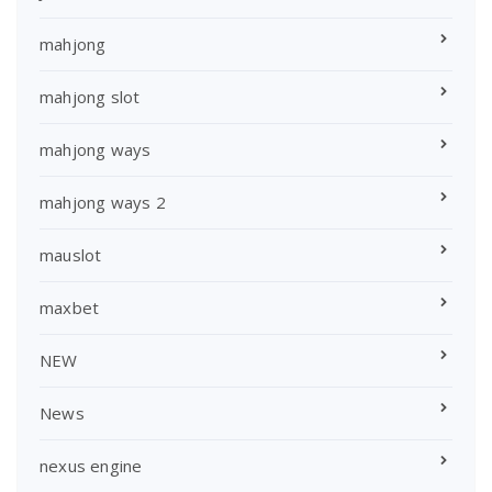
mahjong
mahjong slot
mahjong ways
mahjong ways 2
mauslot
maxbet
NEW
News
nexus engine