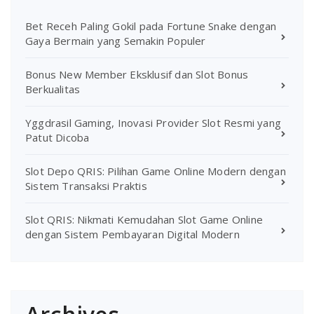
Bet Receh Paling Gokil pada Fortune Snake dengan
Gaya Bermain yang Semakin Populer
Bonus New Member Eksklusif dan Slot Bonus
Berkualitas
Yggdrasil Gaming, Inovasi Provider Slot Resmi yang
Patut Dicoba
Slot Depo QRIS: Pilihan Game Online Modern dengan
Sistem Transaksi Praktis
Slot QRIS: Nikmati Kemudahan Slot Game Online
dengan Sistem Pembayaran Digital Modern