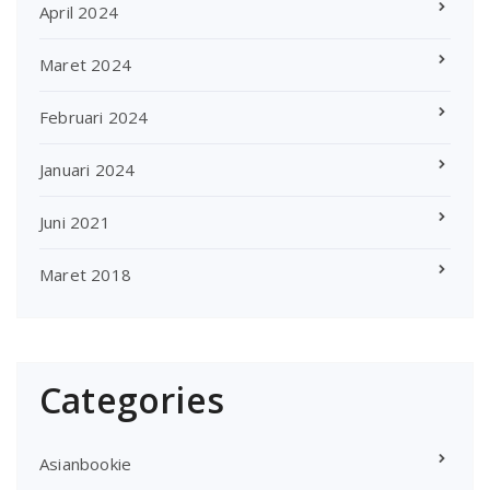
April 2024
Maret 2024
Februari 2024
Januari 2024
Juni 2021
Maret 2018
Categories
Asianbookie