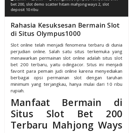
bet 200
,
slot demo scatter hitam mahjong ways 2
,
slot
deposit 10 ribu
Rahasia Kesuksesan Bermain Slot
di Situs Olympus1000
Slot online telah menjadi fenomena terbaru di dunia
perjudian online. Salah satu situs terkemuka yang
menawarkan permainan slot online adalah situs slot
bet 200 terbaru, yaitu odingacor. Situs ini menjadi
favorit para pemain judi online karena menyediakan
berbagai opsi permainan slot dengan taruhan
minimum yang terjangkau, hanya mulai dari 10 ribu
rupiah.
Manfaat Bermain di
Situs Slot Bet 200
Terbaru Mahjong Ways