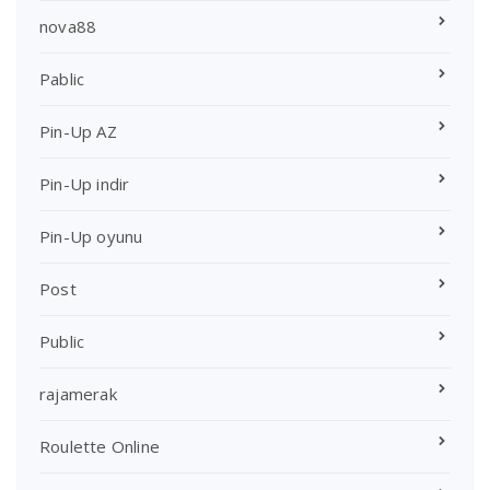
nova88
Pablic
Pin-Up AZ
Pin-Up indir
Pin-Up oyunu
Post
Public
rajamerak
Roulette Online