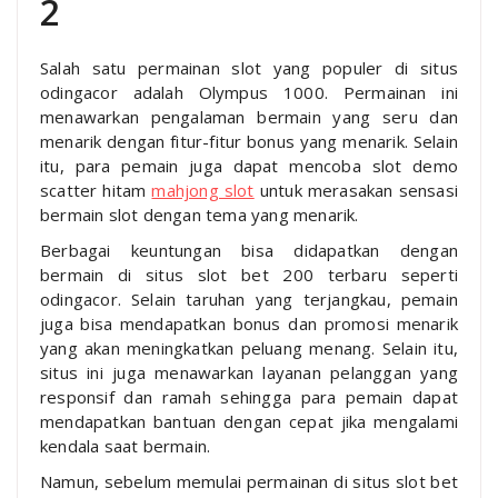
2
Salah satu permainan slot yang populer di situs
odingacor adalah Olympus 1000. Permainan ini
menawarkan pengalaman bermain yang seru dan
menarik dengan fitur-fitur bonus yang menarik. Selain
itu, para pemain juga dapat mencoba slot demo
scatter hitam
mahjong slot
untuk merasakan sensasi
bermain slot dengan tema yang menarik.
Berbagai keuntungan bisa didapatkan dengan
bermain di situs slot bet 200 terbaru seperti
odingacor. Selain taruhan yang terjangkau, pemain
juga bisa mendapatkan bonus dan promosi menarik
yang akan meningkatkan peluang menang. Selain itu,
situs ini juga menawarkan layanan pelanggan yang
responsif dan ramah sehingga para pemain dapat
mendapatkan bantuan dengan cepat jika mengalami
kendala saat bermain.
Namun, sebelum memulai permainan di situs slot bet