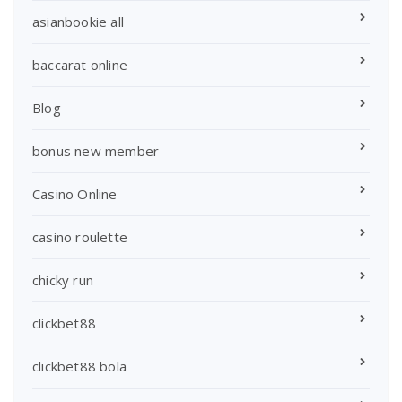
asianbookie all
baccarat online
Blog
bonus new member
Casino Online
casino roulette
chicky run
clickbet88
clickbet88 bola