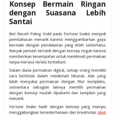
Konsep Bermain Ringan
dengan Suasana Lebih
Santai
Bet Receh Paling Gokil pada Fortune Snake menjadi
pembahasan menarik karena menggambarkan gaya
bermain dengan pendekatan yang lebih sederhana.
Banyak pemain tertarik dengan konsep ringan karena
memberikan kesempatan untuk menikmati permainan
tanpa merasa terlalu terbebani.
Dalam dunia permainan digital, setiap orang memiliki
cara berbeda dalam menikmati hiburan. Ada yang
lebih menyukai permainan dengan fitur kompleks,
sementara sebagian lainnya memilih permainan
dengan konsep mudah dipahami dan tampilan yang
menarik.
Fortune Snake hadir dengan konsep yang mampu
menggabungkan kesederhanaan dan kreativitas
slot