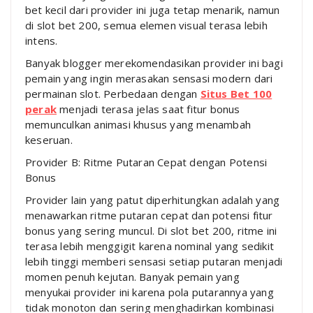
bet kecil dari provider ini juga tetap menarik, namun
di slot bet 200, semua elemen visual terasa lebih
intens.
Banyak blogger merekomendasikan provider ini bagi
pemain yang ingin merasakan sensasi modern dari
permainan slot. Perbedaan dengan
Situs Bet 100
perak
menjadi terasa jelas saat fitur bonus
memunculkan animasi khusus yang menambah
keseruan.
Provider B: Ritme Putaran Cepat dengan Potensi
Bonus
Provider lain yang patut diperhitungkan adalah yang
menawarkan ritme putaran cepat dan potensi fitur
bonus yang sering muncul. Di slot bet 200, ritme ini
terasa lebih menggigit karena nominal yang sedikit
lebih tinggi memberi sensasi setiap putaran menjadi
momen penuh kejutan. Banyak pemain yang
menyukai provider ini karena pola putarannya yang
tidak monoton dan sering menghadirkan kombinasi