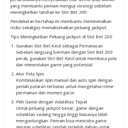
yang membantu pemain menguji strategi sebelum
meningkatkan taruhan ke Slot Bet 200.
Pendekatan bertahap ini membantu meminimalkan
risiko sekaligus memaksimalkan peluang jackpot.
Tips Meningkatkan Peluang Jackpot di Slot Bet 200
Gunakan Slot Bet Kecil sebagai Pemanasan
Sebelum langsung bermain dengan Slot Bet 200
perak, gunakan Slot Bet Kecil untuk membaca pola
dan menentukan game yang potensial.
Atur Pola Spin
Kombinasikan spin manual dan auto spin dengan
jumlah putaran terbatas untuk mengetahui ritme
permainan dan momen gacor.
Pilih Game dengan Volatilitas Tepat
Untuk peluang jackpot besar, game dengan
volatilitas sedang hingga tinggi biasanya lebih
menguntungkan. Pemain bisa mencoba game
dengan volatilitas rendah terlebih dahulu untuk