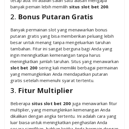
tetap ada. Ini adalah salah satu alasan mengapa
banyak pemain lebih memilih
situs slot bet 200
.
2.
Bonus Putaran Gratis
Banyak permainan slot yang menawarkan bonus
putaran gratis yang bisa memberikan peluang lebih
besar untuk menang tanpa mengeluarkan taruhan
tambahan. Fitur ini sangat berguna bagi Anda yang
ingin meningkatkan kemenangan tanpa harus
meningkatkan jumlah taruhan. Situs yang menawarkan
slot bet 200
sering kali memiliki berbagai permainan
yang memungkinkan Anda mendapatkan putaran
gratis setelah memenuhi syarat tertentu.
3.
Fitur Multiplier
Beberapa
situs slot bet 200
juga menawarkan fitur
multiplier, yang memungkinkan kemenangan Anda
dikalikan dengan angka tertentu. Ini adalah cara yang
luar biasa untuk meningkatkan penghasilan Anda
secara signifikan, bahkan ketika Anda bermain dengan