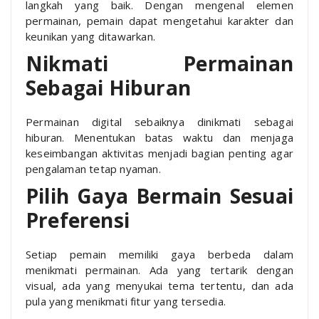
langkah yang baik. Dengan mengenal elemen
permainan, pemain dapat mengetahui karakter dan
keunikan yang ditawarkan.
Nikmati Permainan
Sebagai Hiburan
Permainan digital sebaiknya dinikmati sebagai
hiburan. Menentukan batas waktu dan menjaga
keseimbangan aktivitas menjadi bagian penting agar
pengalaman tetap nyaman.
Pilih Gaya Bermain Sesuai
Preferensi
Setiap pemain memiliki gaya berbeda dalam
menikmati permainan. Ada yang tertarik dengan
visual, ada yang menyukai tema tertentu, dan ada
pula yang menikmati fitur yang tersedia.