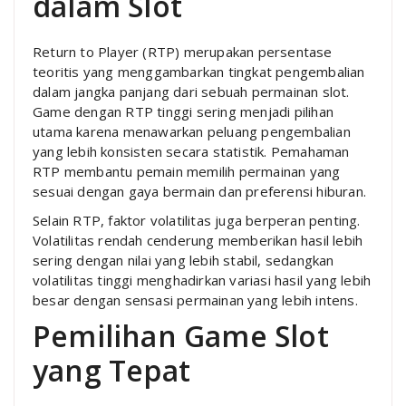
dalam Slot
Return to Player (RTP) merupakan persentase
teoritis yang menggambarkan tingkat pengembalian
dalam jangka panjang dari sebuah permainan slot.
Game dengan RTP tinggi sering menjadi pilihan
utama karena menawarkan peluang pengembalian
yang lebih konsisten secara statistik. Pemahaman
RTP membantu pemain memilih permainan yang
sesuai dengan gaya bermain dan preferensi hiburan.
Selain RTP, faktor volatilitas juga berperan penting.
Volatilitas rendah cenderung memberikan hasil lebih
sering dengan nilai yang lebih stabil, sedangkan
volatilitas tinggi menghadirkan variasi hasil yang lebih
besar dengan sensasi permainan yang lebih intens.
Pemilihan Game Slot
yang Tepat