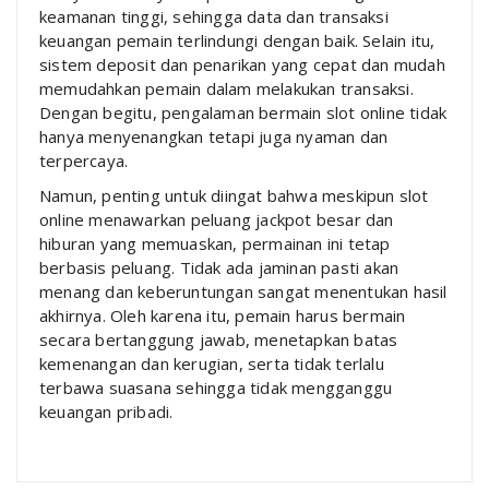
keamanan tinggi, sehingga data dan transaksi
keuangan pemain terlindungi dengan baik. Selain itu,
sistem deposit dan penarikan yang cepat dan mudah
memudahkan pemain dalam melakukan transaksi.
Dengan begitu, pengalaman bermain slot online tidak
hanya menyenangkan tetapi juga nyaman dan
terpercaya.
Namun, penting untuk diingat bahwa meskipun slot
online menawarkan peluang jackpot besar dan
hiburan yang memuaskan, permainan ini tetap
berbasis peluang. Tidak ada jaminan pasti akan
menang dan keberuntungan sangat menentukan hasil
akhirnya. Oleh karena itu, pemain harus bermain
secara bertanggung jawab, menetapkan batas
kemenangan dan kerugian, serta tidak terlalu
terbawa suasana sehingga tidak mengganggu
keuangan pribadi.