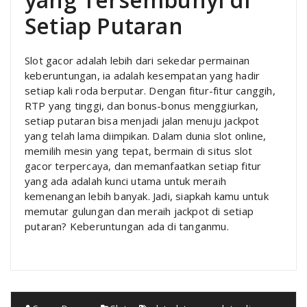
Setiap Putaran
Slot gacor adalah lebih dari sekedar permainan
keberuntungan, ia adalah kesempatan yang hadir
setiap kali roda berputar. Dengan fitur-fitur canggih,
RTP yang tinggi, dan bonus-bonus menggiurkan,
setiap putaran bisa menjadi jalan menuju jackpot
yang telah lama diimpikan. Dalam dunia slot online,
memilih mesin yang tepat, bermain di situs slot
gacor terpercaya, dan memanfaatkan setiap fitur
yang ada adalah kunci utama untuk meraih
kemenangan lebih banyak. Jadi, siapkah kamu untuk
memutar gulungan dan meraih jackpot di setiap
putaran? Keberuntungan ada di tanganmu.