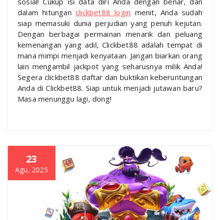
sosial! Cukup isi data diri Anda dengan benar, dan
dalam hitungan
clickbet88 login
menit, Anda sudah
siap memasuki dunia perjudian yang penuh kejutan.
Dengan berbagai permainan menarik dan peluang
kemenangan yang adil, Clickbet88 adalah tempat di
mana mimpi menjadi kenyataan. Jangan biarkan orang
lain mengambil jackpot yang seharusnya milik Anda!
Segera clickbet88 daftar dan buktikan keberuntungan
Anda di Clickbet88. Siap untuk menjadi jutawan baru?
Masa menunggu lagi, dong!
23
Agu, 2025