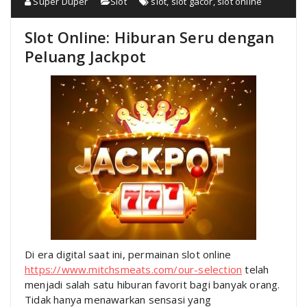
Super Duper
Slot
slot
,
slot gacor
,
slot online
Slot Online: Hiburan Seru dengan
Peluang Jackpot
Di era digital saat ini, permainan slot online
https://www.mitchsmeats.com/our-selection
telah
menjadi salah satu hiburan favorit bagi banyak orang.
Tidak hanya menawarkan sensasi yang