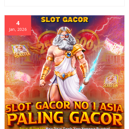
4
Jan, 2026