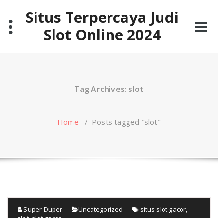
Skip
Situs Terpercaya Judi
to
content
Slot Online 2024
Tag Archives: slot
Home
/
Posts tagged "slot"
Super Duper
Uncategorized
situs slot gacor
,
slot
,
slot gacor