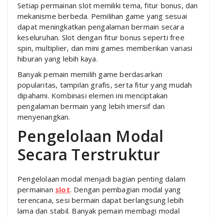
Setiap permainan slot memiliki tema, fitur bonus, dan
mekanisme berbeda. Pemilihan game yang sesuai
dapat meningkatkan pengalaman bermain secara
keseluruhan. Slot dengan fitur bonus seperti free
spin, multiplier, dan mini games memberikan variasi
hiburan yang lebih kaya.
Banyak pemain memilih game berdasarkan
popularitas, tampilan grafis, serta fitur yang mudah
dipahami. Kombinasi elemen ini menciptakan
pengalaman bermain yang lebih imersif dan
menyenangkan.
Pengelolaan Modal
Secara Terstruktur
Pengelolaan modal menjadi bagian penting dalam
permainan
slot
. Dengan pembagian modal yang
terencana, sesi bermain dapat berlangsung lebih
lama dan stabil. Banyak pemain membagi modal