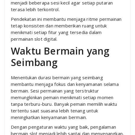
menjadi beberapa sesi kecil agar setiap putaran
terasa lebih terkontrol.
Pendekatan ini membantu menjaga ritme permainan
tetap konsisten dan memberikan ruang untuk
menikmati setiap fitur yang tersedia dalam
permainan slot digital.
Waktu Bermain yang
Seimbang
Menentukan durasi bermain yang seimbang
membantu menjaga fokus dan kenyamanan selama
bermain. Sesi permainan yang terstruktur
memungkinkan pemain menikmati setiap momen
tanpa terburu-buru. Banyak pemain memilih waktu
tertentu saat suasana lebih tenang untuk
meningkatkan kenyamanan bermain.
Dengan pengaturan waktu yang baik, pengalaman
bermain slot menjadi lebih santai dan menyenangkan,