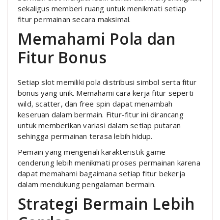
sekaligus memberi ruang untuk menikmati setiap
fitur permainan secara maksimal.
Memahami Pola dan
Fitur Bonus
Setiap slot memiliki pola distribusi simbol serta fitur
bonus yang unik. Memahami cara kerja fitur seperti
wild, scatter, dan free spin dapat menambah
keseruan dalam bermain. Fitur-fitur ini dirancang
untuk memberikan variasi dalam setiap putaran
sehingga permainan terasa lebih hidup.
Pemain yang mengenali karakteristik game
cenderung lebih menikmati proses permainan karena
dapat memahami bagaimana setiap fitur bekerja
dalam mendukung pengalaman bermain.
Strategi Bermain Lebih