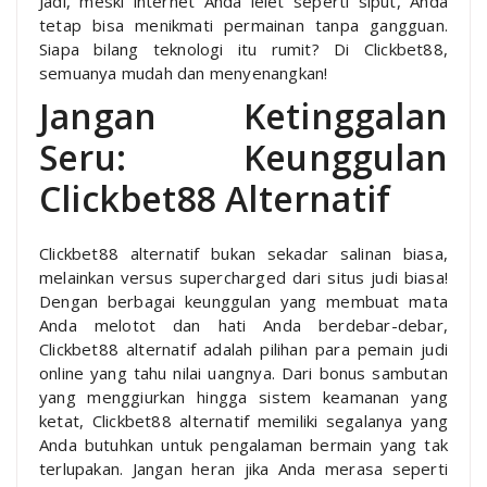
Jadi, meski internet Anda lelet seperti siput, Anda
tetap bisa menikmati permainan tanpa gangguan.
Siapa bilang teknologi itu rumit? Di Clickbet88,
semuanya mudah dan menyenangkan!
Jangan Ketinggalan
Seru: Keunggulan
Clickbet88 Alternatif
Clickbet88 alternatif bukan sekadar salinan biasa,
melainkan versus supercharged dari situs judi biasa!
Dengan berbagai keunggulan yang membuat mata
Anda melotot dan hati Anda berdebar-debar,
Clickbet88 alternatif adalah pilihan para pemain judi
online yang tahu nilai uangnya. Dari bonus sambutan
yang menggiurkan hingga sistem keamanan yang
ketat, Clickbet88 alternatif memiliki segalanya yang
Anda butuhkan untuk pengalaman bermain yang tak
terlupakan. Jangan heran jika Anda merasa seperti