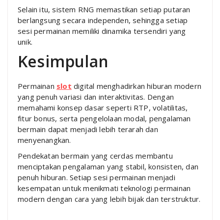
Selain itu, sistem RNG memastikan setiap putaran
berlangsung secara independen, sehingga setiap
sesi permainan memiliki dinamika tersendiri yang
unik.
Kesimpulan
Permainan
slot
digital menghadirkan hiburan modern
yang penuh variasi dan interaktivitas. Dengan
memahami konsep dasar seperti RTP, volatilitas,
fitur bonus, serta pengelolaan modal, pengalaman
bermain dapat menjadi lebih terarah dan
menyenangkan.
Pendekatan bermain yang cerdas membantu
menciptakan pengalaman yang stabil, konsisten, dan
penuh hiburan. Setiap sesi permainan menjadi
kesempatan untuk menikmati teknologi permainan
modern dengan cara yang lebih bijak dan terstruktur.