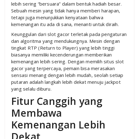
lebih sering “bersuara” dalam bentuk hadiah besar.
Sebuah mesin yang tidak hanya memberi harapan,
tetapi juga menunjukkan kenyataan bahwa
kemenangan itu ada di sana, menanti untuk diraih.
Keunggulan dari slot gacor terletak pada pengaturan
dan algoritma yang mendukungnya. Mesin dengan
tingkat RTP (Return to Player) yang lebih tinggi
biasanya memiliki kecenderungan memberikan
kemenangan lebih sering. Dengan memilih situs slot
gacor yang terpercaya, pemain bisa merasakan
sensasi menang dengan lebih mudah, seolah setiap
putaran adalah langkah lebih dekat menuju jackpot
yang selalu diburu.
Fitur Canggih yang
Membawa
Kemenangan Lebih
Dekat