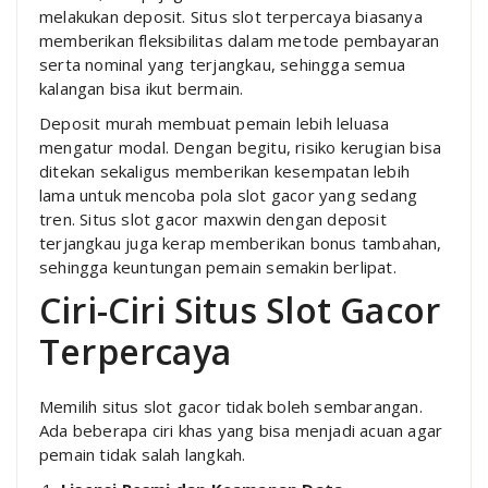
melakukan deposit. Situs slot terpercaya biasanya
memberikan fleksibilitas dalam metode pembayaran
serta nominal yang terjangkau, sehingga semua
kalangan bisa ikut bermain.
Deposit murah membuat pemain lebih leluasa
mengatur modal. Dengan begitu, risiko kerugian bisa
ditekan sekaligus memberikan kesempatan lebih
lama untuk mencoba pola slot gacor yang sedang
tren. Situs slot gacor maxwin dengan deposit
terjangkau juga kerap memberikan bonus tambahan,
sehingga keuntungan pemain semakin berlipat.
Ciri-Ciri Situs Slot Gacor
Terpercaya
Memilih situs slot gacor tidak boleh sembarangan.
Ada beberapa ciri khas yang bisa menjadi acuan agar
pemain tidak salah langkah.