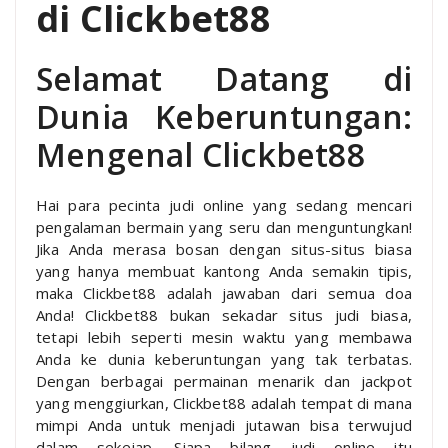
di Clickbet88
Selamat Datang di
Dunia Keberuntungan:
Mengenal Clickbet88
Hai para pecinta judi online yang sedang mencari
pengalaman bermain yang seru dan menguntungkan!
Jika Anda merasa bosan dengan situs-situs biasa
yang hanya membuat kantong Anda semakin tipis,
maka Clickbet88 adalah jawaban dari semua doa
Anda! Clickbet88 bukan sekadar situs judi biasa,
tetapi lebih seperti mesin waktu yang membawa
Anda ke dunia keberuntungan yang tak terbatas.
Dengan berbagai permainan menarik dan jackpot
yang menggiurkan, Clickbet88 adalah tempat di mana
mimpi Anda untuk menjadi jutawan bisa terwujud
dalam sekejap. Siapa bilang judi online itu