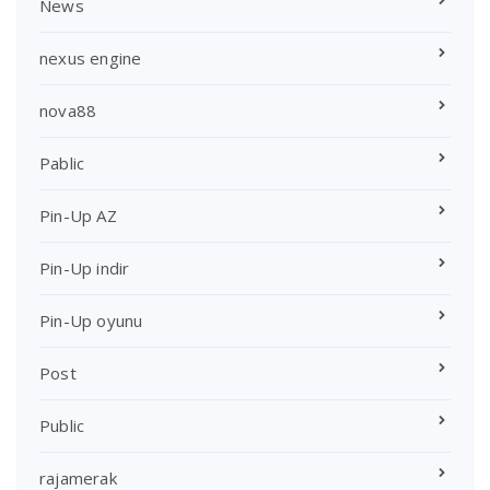
News
nexus engine
nova88
Pablic
Pin-Up AZ
Pin-Up indir
Pin-Up oyunu
Post
Public
rajamerak