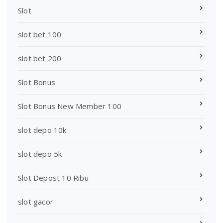
Slot
slot bet 100
slot bet 200
Slot Bonus
Slot Bonus New Member 100
slot depo 10k
slot depo 5k
Slot Depost 10 Ribu
slot gacor