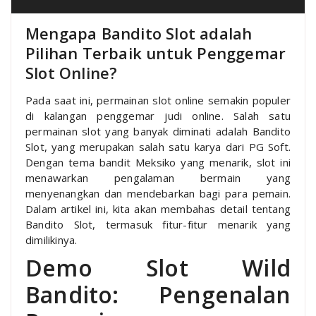
Mengapa Bandito Slot adalah
Pilihan Terbaik untuk Penggemar
Slot Online?
Pada saat ini, permainan slot online semakin populer
di kalangan penggemar judi online. Salah satu
permainan slot yang banyak diminati adalah Bandito
Slot, yang merupakan salah satu karya dari PG Soft.
Dengan tema bandit Meksiko yang menarik, slot ini
menawarkan pengalaman bermain yang
menyenangkan dan mendebarkan bagi para pemain.
Dalam artikel ini, kita akan membahas detail tentang
Bandito Slot, termasuk fitur-fitur menarik yang
dimilikinya.
Demo Slot Wild
Bandito: Pengenalan