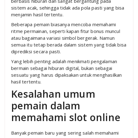
berbasis hiburan dan sangat bergantung pada
sistem acak, sehingga tidak ada pola pasti yang bisa
menjamin hasil tertentu.
Beberapa pemain biasanya mencoba memahami
ritme permainan, seperti kapan fitur bonus muncul
atau bagaimana variasi simbol bergerak. Namun
semua itu tetap berada dalam sistem yang tidak bisa
diprediksi secara pasti.
Yang lebih penting adalah menikmati pengalaman
bermain sebagai hiburan digital, bukan sebagai
sesuatu yang harus dipaksakan untuk menghasilkan
hasil tertentu.
Kesalahan umum
pemain dalam
memahami slot online
Banyak pemain baru yang sering salah memahami