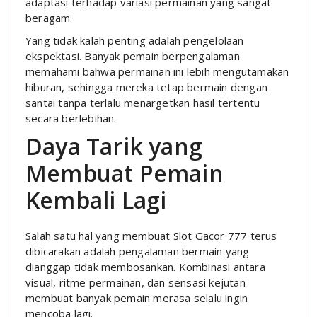
adaptasi terhadap variasi permainan yang sangat
beragam.
Yang tidak kalah penting adalah pengelolaan
ekspektasi. Banyak pemain berpengalaman
memahami bahwa permainan ini lebih mengutamakan
hiburan, sehingga mereka tetap bermain dengan
santai tanpa terlalu menargetkan hasil tertentu
secara berlebihan.
Daya Tarik yang
Membuat Pemain
Kembali Lagi
Salah satu hal yang membuat Slot Gacor 777 terus
dibicarakan adalah pengalaman bermain yang
dianggap tidak membosankan. Kombinasi antara
visual, ritme permainan, dan sensasi kejutan
membuat banyak pemain merasa selalu ingin
mencoba lagi.