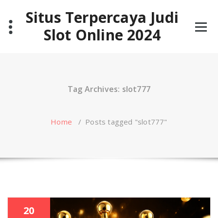
Skip
Situs Terpercaya Judi
to
content
Slot Online 2024
Tag Archives: slot777
Home
/
Posts tagged "slot777"
20