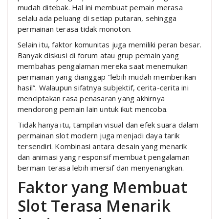
mudah ditebak. Hal ini membuat pemain merasa
selalu ada peluang di setiap putaran, sehingga
permainan terasa tidak monoton.
Selain itu, faktor komunitas juga memiliki peran besar.
Banyak diskusi di forum atau grup pemain yang
membahas pengalaman mereka saat menemukan
permainan yang dianggap “lebih mudah memberikan
hasil”. Walaupun sifatnya subjektif, cerita-cerita ini
menciptakan rasa penasaran yang akhirnya
mendorong pemain lain untuk ikut mencoba.
Tidak hanya itu, tampilan visual dan efek suara dalam
permainan slot modern juga menjadi daya tarik
tersendiri. Kombinasi antara desain yang menarik
dan animasi yang responsif membuat pengalaman
bermain terasa lebih imersif dan menyenangkan.
Faktor yang Membuat
Slot Terasa Menarik