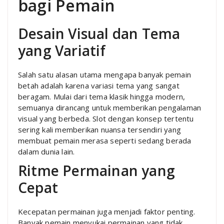
bagi Pemain
Desain Visual dan Tema
yang Variatif
Salah satu alasan utama mengapa banyak pemain
betah adalah karena variasi tema yang sangat
beragam. Mulai dari tema klasik hingga modern,
semuanya dirancang untuk memberikan pengalaman
visual yang berbeda. Slot dengan konsep tertentu
sering kali memberikan nuansa tersendiri yang
membuat pemain merasa seperti sedang berada
dalam dunia lain.
Ritme Permainan yang
Cepat
Kecepatan permainan juga menjadi faktor penting.
Banyak pemain menyukai permainan yang tidak