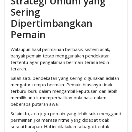
Strategi Umum yang
Sering
Dipertimbangkan
Pemain
Walaupun hasil permainan berbasis sistem acak,
banyak pemain tetap menggunakan pendekatan
tertentu agar pengalaman bermain terasa lebih
terarah.
Salah satu pendekatan yang sering digunakan adalah
mengatur tempo bermain. Pemain biasanya tidak
terburu-buru dalam mengambil keputusan dan lebih
memilih untuk memperhatikan pola hasil dalam
beberapa putaran awal.
Selain itu, ada juga pemain yang lebih suka mengganti
permainan jika merasa ritme yang didapat tidak
sesuai harapan. Hal ini dilakukan sebagai bentuk