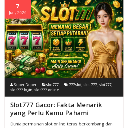
7
Jun, 2026
Super Duper
slot777
777slot
,
slot 777
,
slot777
,
slot777 login
,
slot777 online
Slot777 Gacor: Fakta Menarik
yang Perlu Kamu Pahami
Dunia permainan slot online terus berkembang dan