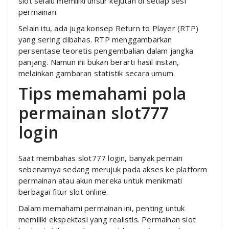
slot selalu memiliki unsur kejutan di setiap sesi
permainan.
Selain itu, ada juga konsep Return to Player (RTP)
yang sering dibahas. RTP menggambarkan
persentase teoretis pengembalian dalam jangka
panjang. Namun ini bukan berarti hasil instan,
melainkan gambaran statistik secara umum.
Tips memahami pola
permainan slot777
login
Saat membahas slot777 login, banyak pemain
sebenarnya sedang merujuk pada akses ke platform
permainan atau akun mereka untuk menikmati
berbagai fitur slot online.
Dalam memahami permainan ini, penting untuk
memiliki ekspektasi yang realistis. Permainan slot