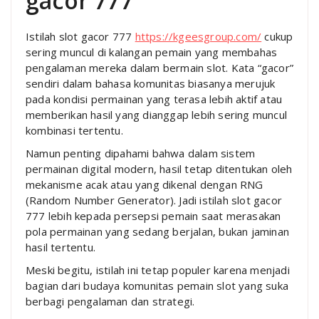
gacor 777
Istilah slot gacor 777
https://kgeesgroup.com/
cukup
sering muncul di kalangan pemain yang membahas
pengalaman mereka dalam bermain slot. Kata “gacor”
sendiri dalam bahasa komunitas biasanya merujuk
pada kondisi permainan yang terasa lebih aktif atau
memberikan hasil yang dianggap lebih sering muncul
kombinasi tertentu.
Namun penting dipahami bahwa dalam sistem
permainan digital modern, hasil tetap ditentukan oleh
mekanisme acak atau yang dikenal dengan RNG
(Random Number Generator). Jadi istilah slot gacor
777 lebih kepada persepsi pemain saat merasakan
pola permainan yang sedang berjalan, bukan jaminan
hasil tertentu.
Meski begitu, istilah ini tetap populer karena menjadi
bagian dari budaya komunitas pemain slot yang suka
berbagi pengalaman dan strategi.