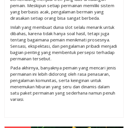
pemain. Meskipun setiap permainan memiliki sistem
yang berbasis acak, pengalaman bermain yang
dirasakan setiap orang bisa sangat berbeda.
Inilah yang membuat dunia slot selalu menarik untuk
dibahas, karena tidak hanya soal hasil, tetapi juga
tentang bagaimana pemain menikmati prosesnya.
Sensasi, ekspektasi, dan pengalaman pribadi menjadi
bagian penting yang membentuk persepsi terhadap
permainan tersebut.
Pada akhirnya, banyaknya pemain yang mencari jenis
permainan ini lebih didorong oleh rasa penasaran,
pengalaman komunitas, serta keinginan untuk
menemukan hiburan yang seru dan dinamis dalam
satu paket permainan yang sederhana namun penuh
variasi.