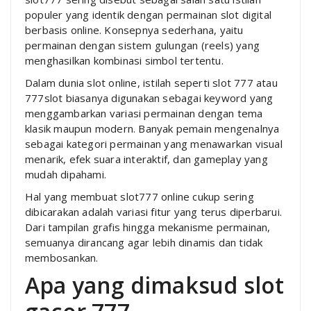
populer yang identik dengan permainan slot digital
berbasis online. Konsepnya sederhana, yaitu
permainan dengan sistem gulungan (reels) yang
menghasilkan kombinasi simbol tertentu.
Dalam dunia slot online, istilah seperti slot 777 atau
777slot biasanya digunakan sebagai keyword yang
menggambarkan variasi permainan dengan tema
klasik maupun modern. Banyak pemain mengenalnya
sebagai kategori permainan yang menawarkan visual
menarik, efek suara interaktif, dan gameplay yang
mudah dipahami.
Hal yang membuat slot777 online cukup sering
dibicarakan adalah variasi fitur yang terus diperbarui.
Dari tampilan grafis hingga mekanisme permainan,
semuanya dirancang agar lebih dinamis dan tidak
membosankan.
Apa yang dimaksud slot