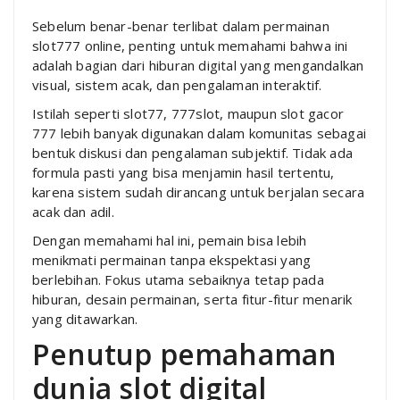
Sebelum benar-benar terlibat dalam permainan
slot777 online, penting untuk memahami bahwa ini
adalah bagian dari hiburan digital yang mengandalkan
visual, sistem acak, dan pengalaman interaktif.
Istilah seperti slot77, 777slot, maupun slot gacor
777 lebih banyak digunakan dalam komunitas sebagai
bentuk diskusi dan pengalaman subjektif. Tidak ada
formula pasti yang bisa menjamin hasil tertentu,
karena sistem sudah dirancang untuk berjalan secara
acak dan adil.
Dengan memahami hal ini, pemain bisa lebih
menikmati permainan tanpa ekspektasi yang
berlebihan. Fokus utama sebaiknya tetap pada
hiburan, desain permainan, serta fitur-fitur menarik
yang ditawarkan.
Penutup pemahaman
dunia slot digital