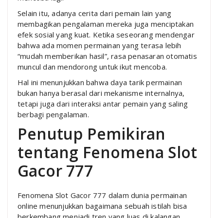
Selain itu, adanya cerita dari pemain lain yang
membagikan pengalaman mereka juga menciptakan
efek sosial yang kuat. Ketika seseorang mendengar
bahwa ada momen permainan yang terasa lebih
“mudah memberikan hasil”, rasa penasaran otomatis
muncul dan mendorong untuk ikut mencoba.
Hal ini menunjukkan bahwa daya tarik permainan
bukan hanya berasal dari mekanisme internalnya,
tetapi juga dari interaksi antar pemain yang saling
berbagi pengalaman.
Penutup Pemikiran
tentang Fenomena Slot
Gacor 777
Fenomena Slot Gacor 777 dalam dunia permainan
online menunjukkan bagaimana sebuah istilah bisa
berkembang menjadi tren yang luas di kalangan