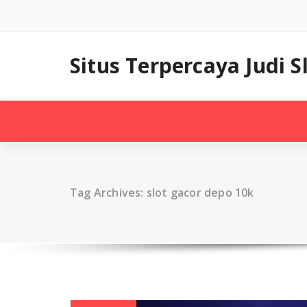
Skip
to
content
Situs Terpercaya Judi S
Tag Archives: slot gacor depo 10k