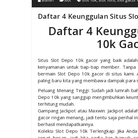
Daftar 4 Keunggulan Situs Sl
Daftar 4 Keungg
10k Ga
Situs Slot Depo 10k gacor yang baik adal
kenyamanan untuk tiap-tiap member. Tanpa 
bermain Slot Depo 10k gacor di situs kami. 
paling baru kita yang membawa dampak para 
Peluang Menang Tinggi: Sudah jadi lumrah ba
Depo 10k yang sanggup mengimbuhkan keuntu
terhitung mudah.
Gampang Jackpot atau Maxwin: Jackpot adalah
gacor ringan menang, jadi tentu saja perihal 
berhasil mendapatkannya.
Koleksi Slot Depo 10k Terlengkap: Jika Anda
cepat bosan, jadi kita sedia kan banyak 