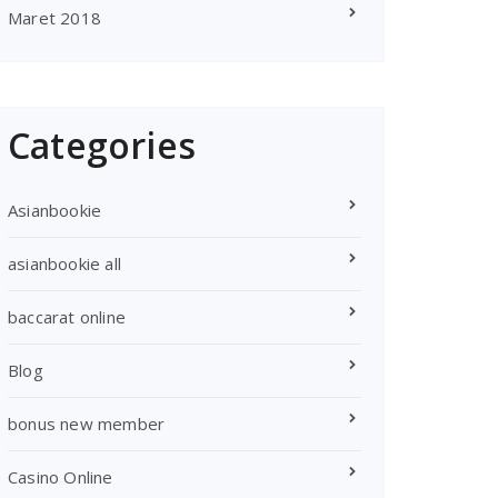
Maret 2018
Categories
Asianbookie
asianbookie all
baccarat online
Blog
bonus new member
Casino Online