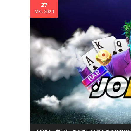
27
Mei, 2024
admin
Slot
slot 10k
,
slot 10rb
,
slot gacor