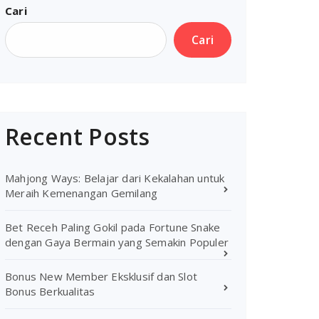
Cari
Cari
Recent Posts
Mahjong Ways: Belajar dari Kekalahan untuk
Meraih Kemenangan Gemilang
Bet Receh Paling Gokil pada Fortune Snake
dengan Gaya Bermain yang Semakin Populer
Bonus New Member Eksklusif dan Slot
Bonus Berkualitas