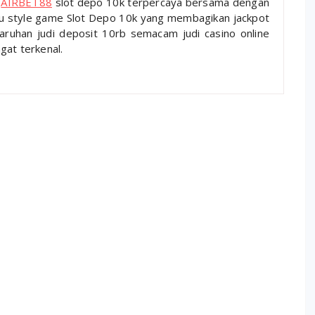
i
AIRBET88
slot depo 10k terpercaya bersama dengan
atu style game Slot Depo 10k yang membagikan jackpot
aruhan judi deposit 10rb semacam judi casino online
gat terkenal.