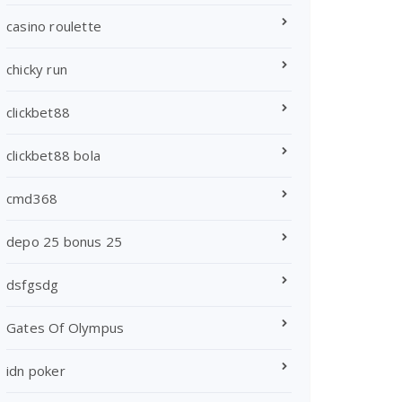
casino roulette
chicky run
clickbet88
clickbet88 bola
cmd368
depo 25 bonus 25
dsfgsdg
Gates Of Olympus
idn poker