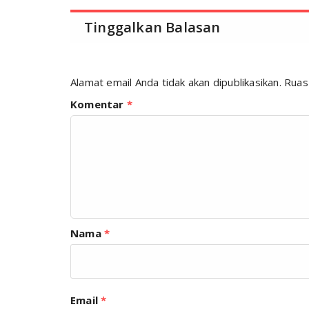
Tinggalkan Balasan
Alamat email Anda tidak akan dipublikasikan.
Ruas
Komentar
*
Nama
*
Email
*