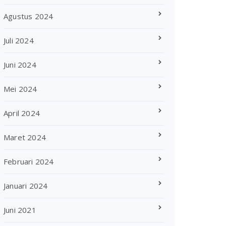
Agustus 2024
Juli 2024
Juni 2024
Mei 2024
April 2024
Maret 2024
Februari 2024
Januari 2024
Juni 2021