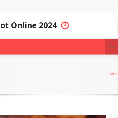
lot Online 2024
Search
for:
Home