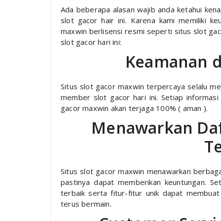
Ada beberapa alasan wajib anda ketahui ken
slot gacor hair ini. Karena kami memiliki ke
maxwin berlisensi resmi seperti situs slot gac
slot gacor hari ini:
Keamanan d
Situs slot gacor maxwin terpercaya selalu m
member slot gacor hari ini. Setiap informasi
gacor maxwin akan terjaga 100% ( aman ).
Menawarkan Daf
T
Situs slot gacor maxwin menawarkan berbagai
pastinya dapat memberikan keuntungan. Seti
terbaik serta fitur-fitur unik dapat membua
terus bermain.