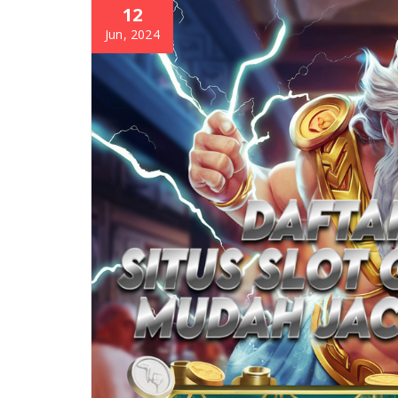
12
Jun, 2024