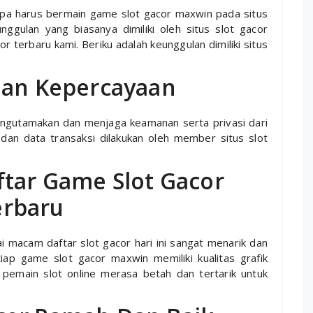
apa harus bermain game slot gacor maxwin pada situs
unggulan yang biasanya dimiliki oleh situs slot gacor
or terbaru kami. Beriku adalah keunggulan dimiliki situs
an Kepercayaan
engutamakan dan menjaga keamanan serta privasi dari
 dan data transaksi dilakukan oleh member situs slot
tar Game Slot Gacor
erbaru
 macam daftar slot gacor hari ini sangat menarik dan
ap game slot gacor maxwin memiliki kualitas grafik
t pemain slot online merasa betah dan tertarik untuk