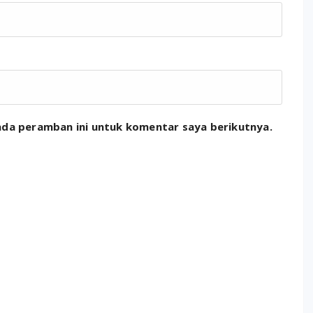
ada peramban ini untuk komentar saya berikutnya.