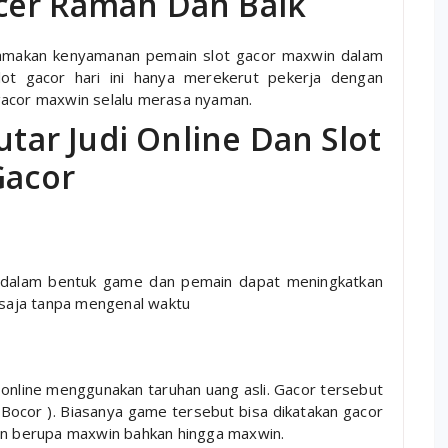
cer Ramah Dan Baik
utamakan kenyamanan pemain slot gacor maxwin dalam
slot gacor hari ini hanya merekerut pekerja dengan
gacor maxwin selalu merasa nyaman.
tar Judi Online Dan Slot
Gacor
an dalam bentuk game dan pemain dapat meningkatkan
n saja tanpa mengenal waktu
i online menggunakan taruhan uang asli. Gacor tersebut
g Bocor ). Biasanya game tersebut bisa dikatakan gacor
 berupa maxwin bahkan hingga maxwin.