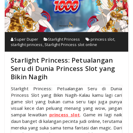
Super Duper
Starlight Princess
princess slot
,
starlight princess
,
Starlight Princess slot online
Starlight Princess: Petualangan
Seru di Dunia Princess Slot yang
Bikin Nagih
Starlight Princess: Petualangan Seru di Dunia
Princess Slot yang Bikin Nagih-Kalau kamu lagi cari
game slot yang bukan cuma seru tapi juga punya
visual kece dan peluang menang yang wow, jangan
sampai lewatkan
princess slot
. Game ini lagi naik
daun banget di kalangan pecinta judi online, terutama
mereka yang suka sama tema fantasi dan magic. Dari