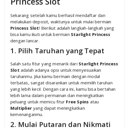
Princess Slot
Sekarang setelah kamu berhasil mendaftar dan
melakukan deposit, waktunya untuk mulai bermain
Princess Slot
! Berikut adalah langkah-langkah yang
bisa kamu ikuti untuk bermain
Starlight Princess
dengan lancar.
1. Pilih Taruhan yang Tepat
Salah satu fitur yang menarik dari
Starlight Princess
Slot
adalah adanya opsi untuk menyesuaikan
taruhanmu. Jika kamu bermain dengan modal
terbatas, sangat disarankan untuk memilih taruhan
yang lebih kecil. Dengan cara ini, kamu bisa bertahan
lebih lama dalam permainan dan meningkatkan
peluang untuk memicu fitur
Free Spins
atau
Multiplier
yang dapat meningkatkan
kemenanganmu.
2. Mulai Putaran dan Nikmati