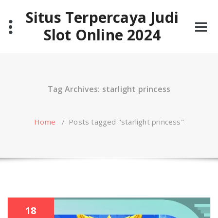
Skip
Situs Terpercaya Judi
to
content
Slot Online 2024
Tag Archives: starlight princess
Home
/
Posts tagged "starlight princess"
18