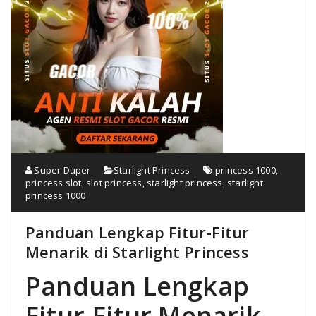
Super Duper
Starlight Princess
princess 1000
,
princess slot
,
slot princess
,
starlight princess
,
starlight
princess 1000
Panduan Lengkap Fitur-Fitur
Menarik di Starlight Princess
Panduan Lengkap
Fitur-Fitur Menarik