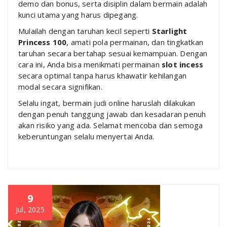
demo dan bonus, serta disiplin dalam bermain adalah
kunci utama yang harus dipegang.
Mulailah dengan taruhan kecil seperti
Starlight
Princess 100
, amati pola permainan, dan tingkatkan
taruhan secara bertahap sesuai kemampuan. Dengan
cara ini, Anda bisa menikmati permainan
slot incess
secara optimal tanpa harus khawatir kehilangan
modal secara signifikan.
Selalu ingat, bermain judi online haruslah dilakukan
dengan penuh tanggung jawab dan kesadaran penuh
akan risiko yang ada. Selamat mencoba dan semoga
keberuntungan selalu menyertai Anda.
9
Jul, 2025