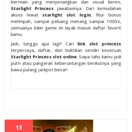
bermain yang menyenangkan dan visual keren,
Starlight Princess
jawabannya. Dari kemudahan
akses lewat
starlight slot login
, fitur bonus
melimpah, sampai peluang menang sampai 1000x,
semuanya bikin game ini layak masuk daftar favorit
kamu.
Jadi, tunggu apa lagi? Cari
link slot princess
terpercaya, daftar, dan buktikan sendiri keseruan
Starlight Princess slot online
. Siapa tahu kamu jadi
putri atau pangeran keberuntungan berikutnya yang
bawa pulang jackpot besar!
13