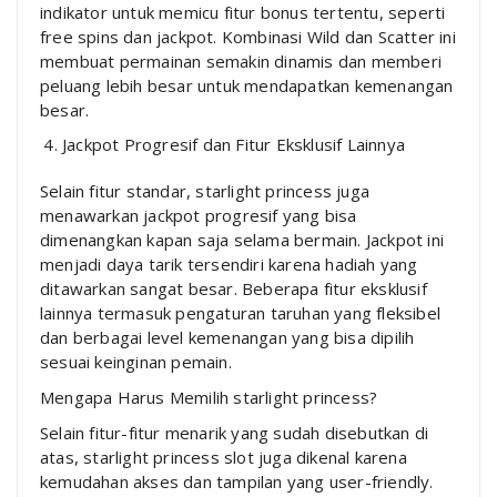
indikator untuk memicu fitur bonus tertentu, seperti
free spins dan jackpot. Kombinasi Wild dan Scatter ini
membuat permainan semakin dinamis dan memberi
peluang lebih besar untuk mendapatkan kemenangan
besar.
Jackpot Progresif dan Fitur Eksklusif Lainnya
Selain fitur standar, starlight princess juga
menawarkan jackpot progresif yang bisa
dimenangkan kapan saja selama bermain. Jackpot ini
menjadi daya tarik tersendiri karena hadiah yang
ditawarkan sangat besar. Beberapa fitur eksklusif
lainnya termasuk pengaturan taruhan yang fleksibel
dan berbagai level kemenangan yang bisa dipilih
sesuai keinginan pemain.
Mengapa Harus Memilih starlight princess?
Selain fitur-fitur menarik yang sudah disebutkan di
atas, starlight princess slot juga dikenal karena
kemudahan akses dan tampilan yang user-friendly.