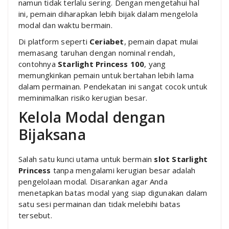
namun tidak terlalu sering. Dengan mengetahui hal
ini, pemain diharapkan lebih bijak dalam mengelola
modal dan waktu bermain.
Di platform seperti
Ceriabet
, pemain dapat mulai
memasang taruhan dengan nominal rendah,
contohnya
Starlight Princess 100
, yang
memungkinkan pemain untuk bertahan lebih lama
dalam permainan. Pendekatan ini sangat cocok untuk
meminimalkan risiko kerugian besar.
Kelola Modal dengan
Bijaksana
Salah satu kunci utama untuk bermain
slot Starlight
Princess
tanpa mengalami kerugian besar adalah
pengelolaan modal. Disarankan agar Anda
menetapkan batas modal yang siap digunakan dalam
satu sesi permainan dan tidak melebihi batas
tersebut.