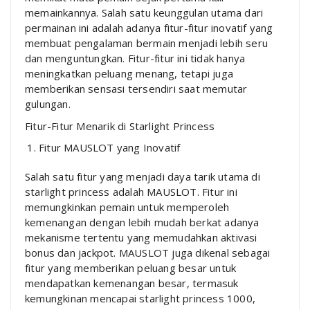
memainkannya. Salah satu keunggulan utama dari
permainan ini adalah adanya fitur-fitur inovatif yang
membuat pengalaman bermain menjadi lebih seru
dan menguntungkan. Fitur-fitur ini tidak hanya
meningkatkan peluang menang, tetapi juga
memberikan sensasi tersendiri saat memutar
gulungan.
Fitur-Fitur Menarik di Starlight Princess
Fitur MAUSLOT yang Inovatif
Salah satu fitur yang menjadi daya tarik utama di
starlight princess adalah MAUSLOT. Fitur ini
memungkinkan pemain untuk memperoleh
kemenangan dengan lebih mudah berkat adanya
mekanisme tertentu yang memudahkan aktivasi
bonus dan jackpot. MAUSLOT juga dikenal sebagai
fitur yang memberikan peluang besar untuk
mendapatkan kemenangan besar, termasuk
kemungkinan mencapai starlight princess 1000,