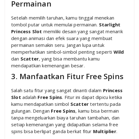
Permainan
Setelah memilih taruhan, kamu tinggal menekan
tombol putar untuk memulai permainan.
Starlight
Princess Slot
memiliki desain yang sangat menarik
dengan animasi dan efek suara yang membuat
permainan semakin seru. Jangan lupa untuk
memperhatikan simbol-simbol penting seperti
Wild
dan
Scatter
, yang bisa membantu kamu
mendapatkan kemenangan besar.
3. Manfaatkan Fitur Free Spins
Salah satu fitur yang sangat dinanti dalam
Princess
Slot
adalah
Free Spins
. Fitur ini dapat dipicu ketika
kamu mendapatkan simbol
Scatter
tertentu pada
gulungan. Dengan
Free Spins
, kamu bisa bermain
tanpa mengeluarkan biaya taruhan tambahan, dan
setiap kemenangan yang didapatkan selama free
spins bisa berlipat ganda berkat fitur
Multiplier
.