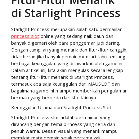
di Starlight Princess
Starlight Princess merupakan salah satu permainan
princess slot
online yang sedang naik daun dan
banyak digemari oleh para penggemar judi daring.
Dengan tampilan yang menarik dan fitur-fitur canggih,
tidak heran jika banyak pemain mencari tahu tentang
berbagai keunggulan yang ditawarkan oleh game ini.
Dalam artikel ini, kita akan mengulas secara lengkap
tentang fitur-fitur menarik di Starlight Princess,
termasuk apa saja keunggulan dari MAUSLOT dan
bagaimana game ini mampu memberikan pengalaman
bermain yang berbeda dari slot lainnya.
Keunggulan Utama dari Starlight Princess Slot
Starlight Princess slot adalah permainan yang
dirancang dengan tema princess yang ceria dan
penuh warna. Desain visual yang menarik mampu
memikat mata pemain sejak pertama kali