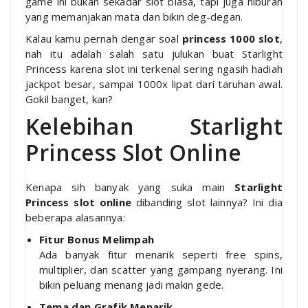
game ini bukan sekadar slot biasa, tapi juga hiburan
yang memanjakan mata dan bikin deg-degan.
Kalau kamu pernah dengar soal
princess 1000 slot
,
nah itu adalah salah satu julukan buat Starlight
Princess karena slot ini terkenal sering ngasih hadiah
jackpot besar, sampai 1000x lipat dari taruhan awal.
Gokil banget, kan?
Kelebihan Starlight
Princess Slot Online
Kenapa sih banyak yang suka main
Starlight
Princess slot online
dibanding slot lainnya? Ini dia
beberapa alasannya:
Fitur Bonus Melimpah
Ada banyak fitur menarik seperti free spins,
multiplier, dan scatter yang gampang nyerang. Ini
bikin peluang menang jadi makin gede.
Tema dan Grafik Menarik