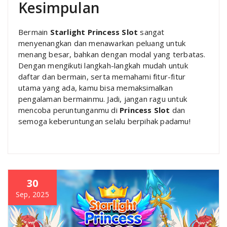
Kesimpulan
Bermain
Starlight Princess Slot
sangat
menyenangkan dan menawarkan peluang untuk
menang besar, bahkan dengan modal yang terbatas.
Dengan mengikuti langkah-langkah mudah untuk
daftar dan bermain, serta memahami fitur-fitur
utama yang ada, kamu bisa memaksimalkan
pengalaman bermainmu. Jadi, jangan ragu untuk
mencoba peruntunganmu di
Princess Slot
dan
semoga keberuntungan selalu berpihak padamu!
30
Sep, 2025