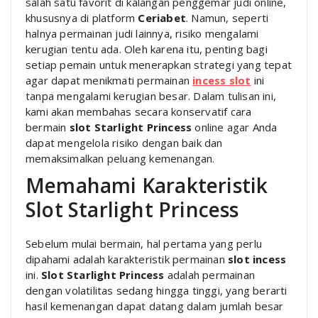
salah satu favorit di kalangan penggemar judi online,
khususnya di platform
Ceriabet
. Namun, seperti
halnya permainan judi lainnya, risiko mengalami
kerugian tentu ada. Oleh karena itu, penting bagi
setiap pemain untuk menerapkan strategi yang tepat
agar dapat menikmati permainan
incess slot
ini
tanpa mengalami kerugian besar. Dalam tulisan ini,
kami akan membahas secara konservatif cara
bermain
slot Starlight Princess
online agar Anda
dapat mengelola risiko dengan baik dan
memaksimalkan peluang kemenangan.
Memahami Karakteristik
Slot Starlight Princess
Sebelum mulai bermain, hal pertama yang perlu
dipahami adalah karakteristik permainan
slot incess
ini.
Slot Starlight Princess
adalah permainan
dengan volatilitas sedang hingga tinggi, yang berarti
hasil kemenangan dapat datang dalam jumlah besar