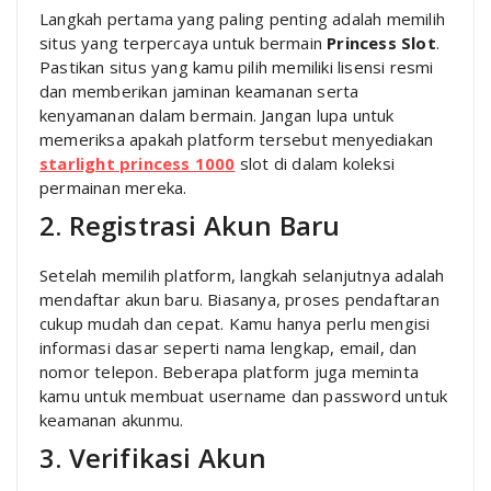
Langkah pertama yang paling penting adalah memilih
situs yang terpercaya untuk bermain
Princess Slot
.
Pastikan situs yang kamu pilih memiliki lisensi resmi
dan memberikan jaminan keamanan serta
kenyamanan dalam bermain. Jangan lupa untuk
memeriksa apakah platform tersebut menyediakan
starlight princess 1000
slot di dalam koleksi
permainan mereka.
2. Registrasi Akun Baru
Setelah memilih platform, langkah selanjutnya adalah
mendaftar akun baru. Biasanya, proses pendaftaran
cukup mudah dan cepat. Kamu hanya perlu mengisi
informasi dasar seperti nama lengkap, email, dan
nomor telepon. Beberapa platform juga meminta
kamu untuk membuat username dan password untuk
keamanan akunmu.
3. Verifikasi Akun