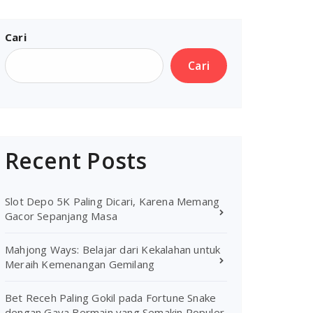
Cari
Cari
Recent Posts
Slot Depo 5K Paling Dicari, Karena Memang
Gacor Sepanjang Masa
Mahjong Ways: Belajar dari Kekalahan untuk
Meraih Kemenangan Gemilang
Bet Receh Paling Gokil pada Fortune Snake
dengan Gaya Bermain yang Semakin Populer