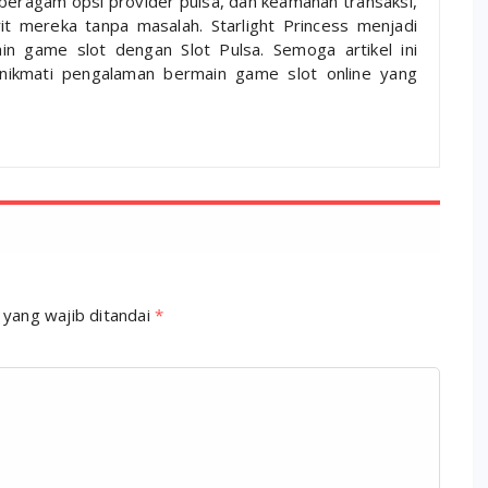
beragam opsi provider pulsa, dan keamanan transaksi,
it mereka tanpa masalah. Starlight Princess menjadi
ain game slot dengan Slot Pulsa. Semoga artikel ini
kmati pengalaman bermain game slot online yang
 yang wajib ditandai
*