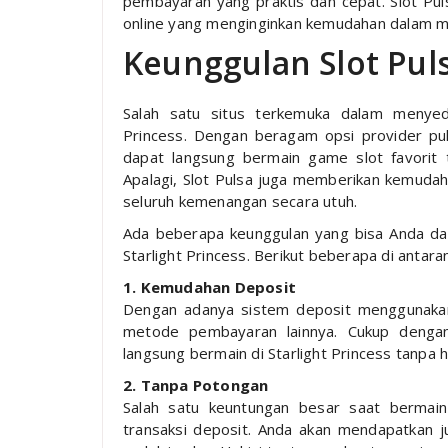
pembayaran yang praktis dan cepat. Slot Puls
online yang menginginkan kemudahan dalam m
Keunggulan Slot Pul
Salah satu situs terkemuka dalam menyed
Princess. Dengan beragam opsi provider pul
dapat langsung bermain game slot favorit
Apalagi, Slot Pulsa juga memberikan kemuda
seluruh kemenangan secara utuh.
Ada beberapa keunggulan yang bisa Anda dapa
Starlight Princess. Berikut beberapa di antara
1. Kemudahan Deposit
Dengan adanya sistem deposit menggunakan 
metode pembayaran lainnya. Cukup dengan
langsung bermain di Starlight Princess tanpa
2. Tanpa Potongan
Salah satu keuntungan besar saat bermain
transaksi deposit. Anda akan mendapatkan 