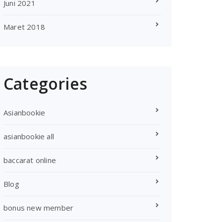
Juni 2021
Maret 2018
Categories
Asianbookie
asianbookie all
baccarat online
Blog
bonus new member