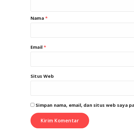
Nama
*
Email
*
Situs Web
Simpan nama, email, dan situs web saya p