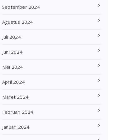
September 2024
Agustus 2024
Juli 2024
Juni 2024
Mei 2024
April 2024
Maret 2024
Februari 2024
Januari 2024