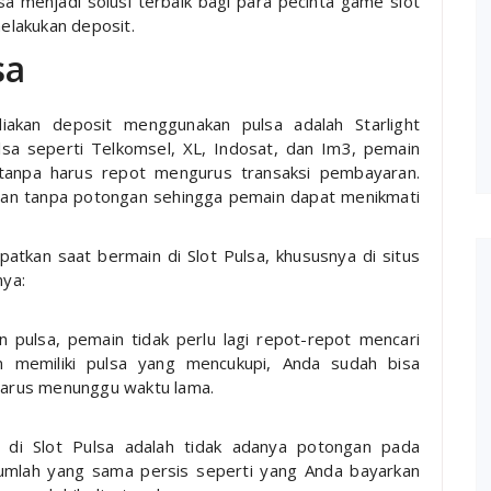
a menjadi solusi terbaik bagi para pecinta game slot
elakukan deposit.
sa
iakan deposit menggunakan pulsa adalah Starlight
sa seperti Telkomsel, XL, Indosat, dan Im3, pemain
 tanpa harus repot mengurus transaksi pembayaran.
han tanpa potongan sehingga pemain dapat menikmati
tkan saat bermain di Slot Pulsa, khususnya di situs
nya:
pulsa, pemain tidak perlu lagi repot-repot mencari
 memiliki pulsa yang mencukupi, Anda sudah bisa
 harus menunggu waktu lama.
 di Slot Pulsa adalah tidak adanya potongan pada
jumlah yang sama persis seperti yang Anda bayarkan