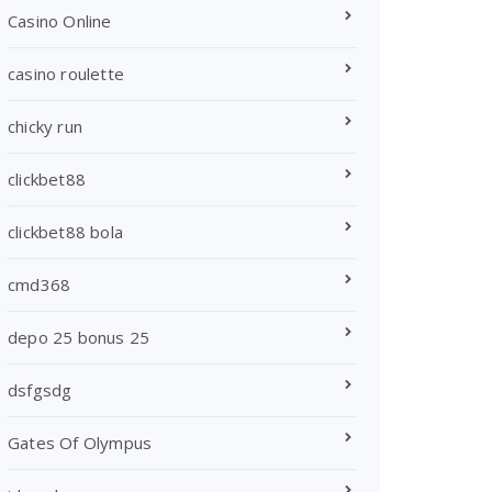
Casino Online
casino roulette
chicky run
clickbet88
clickbet88 bola
cmd368
depo 25 bonus 25
dsfgsdg
Gates Of Olympus