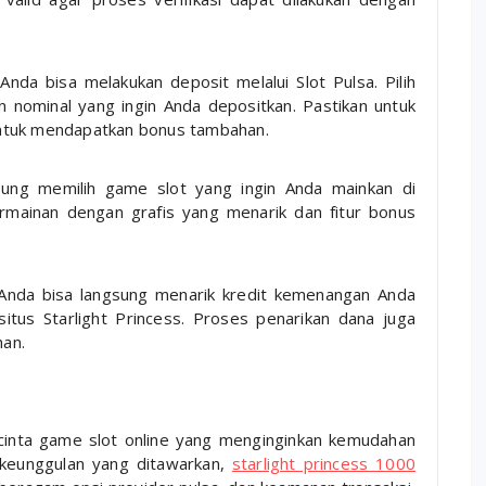
nda bisa melakukan deposit melalui Slot Pulsa. Pilih
n nominal yang ingin Anda depositkan. Pastikan untuk
untuk mendapatkan bonus tambahan.
sung memilih game slot yang ingin Anda mainkan di
permainan dengan grafis yang menarik dan fitur bonus
Anda bisa langsung menarik kredit kemenangan Anda
itus Starlight Princess. Proses penarikan dana juga
an.
pecinta game slot online yang menginginkan kemudahan
keunggulan yang ditawarkan,
starlight princess 1000