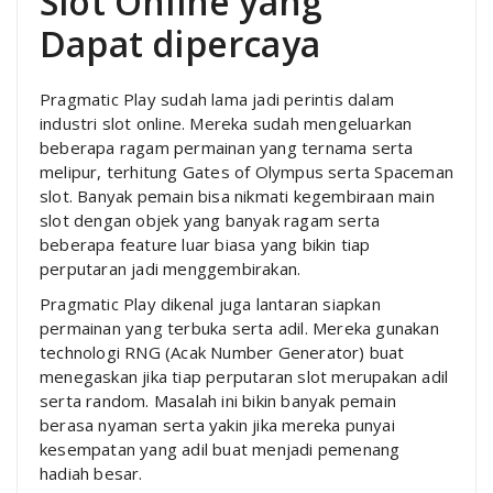
Slot Online yang
Dapat dipercaya
Pragmatic Play sudah lama jadi perintis dalam
industri slot online. Mereka sudah mengeluarkan
beberapa ragam permainan yang ternama serta
melipur, terhitung Gates of Olympus serta Spaceman
slot. Banyak pemain bisa nikmati kegembiraan main
slot dengan objek yang banyak ragam serta
beberapa feature luar biasa yang bikin tiap
perputaran jadi menggembirakan.
Pragmatic Play dikenal juga lantaran siapkan
permainan yang terbuka serta adil. Mereka gunakan
technologi RNG (Acak Number Generator) buat
menegaskan jika tiap perputaran slot merupakan adil
serta random. Masalah ini bikin banyak pemain
berasa nyaman serta yakin jika mereka punyai
kesempatan yang adil buat menjadi pemenang
hadiah besar.