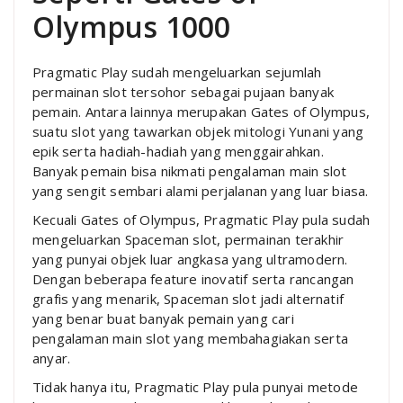
Olympus 1000
Pragmatic Play sudah mengeluarkan sejumlah
permainan slot tersohor sebagai pujaan banyak
pemain. Antara lainnya merupakan Gates of Olympus,
suatu slot yang tawarkan objek mitologi Yunani yang
epik serta hadiah-hadiah yang menggairahkan.
Banyak pemain bisa nikmati pengalaman main slot
yang sengit sembari alami perjalanan yang luar biasa.
Kecuali Gates of Olympus, Pragmatic Play pula sudah
mengeluarkan Spaceman slot, permainan terakhir
yang punyai objek luar angkasa yang ultramodern.
Dengan beberapa feature inovatif serta rancangan
grafis yang menarik, Spaceman slot jadi alternatif
yang benar buat banyak pemain yang cari
pengalaman main slot yang membahagiakan serta
anyar.
Tidak hanya itu, Pragmatic Play pula punyai metode