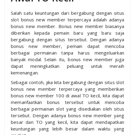
Salah satu keuntungan dari bergabung dengan situs
slot bonus new member terpercaya adalah adanya
bonus new member. Bonus new member biasanya
diberikan kepada pemain baru yang baru saja
bergabung dengan situs tersebut. Dengan adanya
bonus new member, pemain dapat mencoba
berbagai permainan tanpa harus mengeluarkan
banyak modal. Selain itu, bonus new member juga
dapat meningkatkan peluang untuk meraih
kemenangan.
Sebagai contoh, jika kita bergabung dengan situs slot
bonus new member terpercaya yang memberikan
bonus new member 100 di awal TO kecil, kita dapat
memanfaatkan bonus tersebut untuk mencoba
berbagai permainan slot yang disediakan oleh situs
tersebut. Dengan adanya bonus new member yang
besar dan TO yang kecil, kita dapat mendapatkan
keuntungan yang lebih besar dalam waktu yang