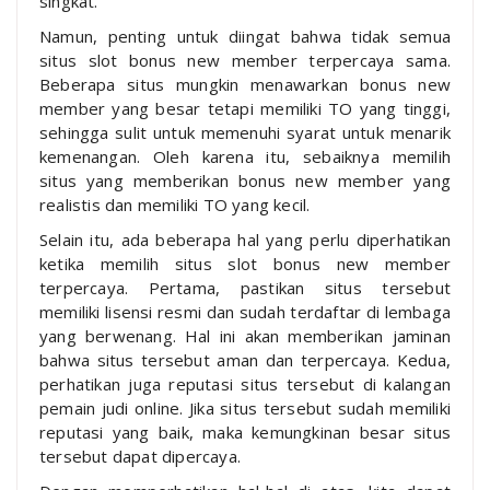
singkat.
Namun, penting untuk diingat bahwa tidak semua
situs slot bonus new member terpercaya sama.
Beberapa situs mungkin menawarkan bonus new
member yang besar tetapi memiliki TO yang tinggi,
sehingga sulit untuk memenuhi syarat untuk menarik
kemenangan. Oleh karena itu, sebaiknya memilih
situs yang memberikan bonus new member yang
realistis dan memiliki TO yang kecil.
Selain itu, ada beberapa hal yang perlu diperhatikan
ketika memilih situs slot bonus new member
terpercaya. Pertama, pastikan situs tersebut
memiliki lisensi resmi dan sudah terdaftar di lembaga
yang berwenang. Hal ini akan memberikan jaminan
bahwa situs tersebut aman dan terpercaya. Kedua,
perhatikan juga reputasi situs tersebut di kalangan
pemain judi online. Jika situs tersebut sudah memiliki
reputasi yang baik, maka kemungkinan besar situs
tersebut dapat dipercaya.