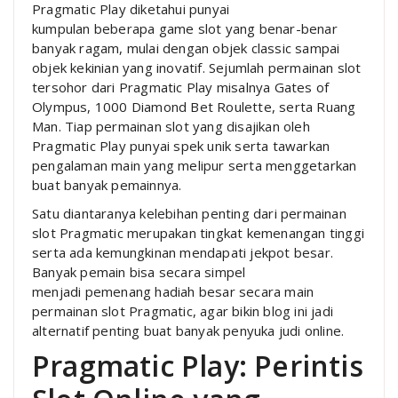
Pragmatic Play diketahui punyai
kumpulan beberapa game slot yang benar-benar
banyak ragam, mulai dengan objek classic sampai
objek kekinian yang inovatif. Sejumlah permainan slot
tersohor dari Pragmatic Play misalnya Gates of
Olympus, 1000 Diamond Bet Roulette, serta Ruang
Man. Tiap permainan slot yang disajikan oleh
Pragmatic Play punyai spek unik serta tawarkan
pengalaman main yang melipur serta menggetarkan
buat banyak pemainnya.
Satu diantaranya kelebihan penting dari permainan
slot Pragmatic merupakan tingkat kemenangan tinggi
serta ada kemungkinan mendapati jekpot besar.
Banyak pemain bisa secara simpel
menjadi pemenang hadiah besar secara main
permainan slot Pragmatic, agar bikin blog ini jadi
alternatif penting buat banyak penyuka judi online.
Pragmatic Play: Perintis