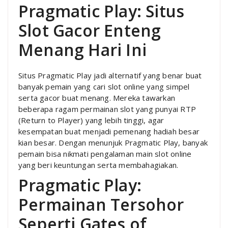
Pragmatic Play: Situs
Slot Gacor Enteng
Menang Hari Ini
Situs Pragmatic Play jadi alternatif yang benar buat
banyak pemain yang cari slot online yang simpel
serta gacor buat menang. Mereka tawarkan
beberapa ragam permainan slot yang punyai RTP
(Return to Player) yang lebih tinggi, agar
kesempatan buat menjadi pemenang hadiah besar
kian besar. Dengan menunjuk Pragmatic Play, banyak
pemain bisa nikmati pengalaman main slot online
yang beri keuntungan serta membahagiakan.
Pragmatic Play:
Permainan Tersohor
Seperti Gates of