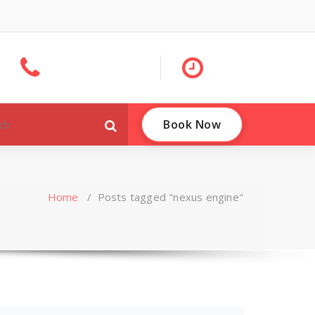
Book Now
Home
/
Posts tagged "nexus engine"