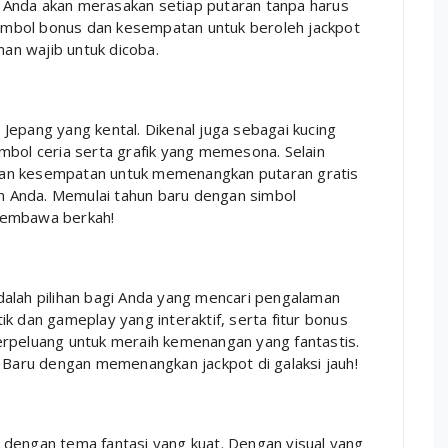
 Anda akan merasakan setiap putaran tanpa harus
 simbol bonus dan kesempatan untuk beroleh jackpot
an wajib untuk dicoba.
Jepang yang kental. Dikenal juga sebagai kucing
mbol ceria serta grafik yang memesona. Selain
kan kesempatan untuk memenangkan putaran gratis
 Anda. Memulai tahun baru dengan simbol
membawa berkah!
dalah pilihan bagi Anda yang mencari pengalaman
k dan gameplay yang interaktif, serta fitur bonus
erpeluang untuk meraih kemenangan yang fantastis.
aru dengan memenangkan jackpot di galaksi jauh!
 dengan tema fantasi yang kuat. Dengan visual yang