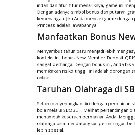
indah dan fitur-fitur menariknya, game ini me
Dengan adanya simbol bonus dan putaran gra
kemenangan. Jika Anda mencari game dengan p
Princess adalah jawabannya.
Manfaatkan Bonus New
Menyambut tahun baru menjadi lebih mengasy
konteks ini, bonus New Member Deposit QRIS
sangat berharga. Dengan bonus ini, Anda bisa
memikirkan risiko tinggi. Ini adalah dorongan
online.
Taruhan Olahraga di S
Selain menyenangkan diri dengan permainan s
bola melalui SBOBET. Melihat pertandingan o
menambah keseruan permainan Anda. Mengga
olahraga bisa mendatangkan peruntungan berl
lebih spesial.