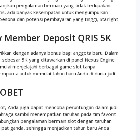
njanjikan pengalaman bermain yang tidak terlupakan.
tis, ada banyak kesempatan untuk mengumpulkan
esona dan potensi pembayaran yang tinggi, Starlight
 Member Deposit QRIS 5K
ikkan dengan adanya bonus bagi anggota baru. Dalam
 sebesar 5K yang ditawarkan di panel Nexus Engine
 mulai menjelajahi berbagai game slot tanpa
 sempurna untuk memulai tahun baru Anda di dunia judi
BOBET
lot, Anda juga dapat mencoba peruntungan dalam judi
lahraga sambil menempatkan taruhan pada tim favorit
bungkan pengalaman bermain slot dengan taruhan
ipat ganda, sehingga menjadikan tahun baru Anda