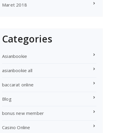
Maret 2018
Categories
Asianbookie
asianbookie all
baccarat online
Blog
bonus new member
Casino Online