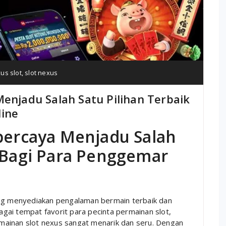
us slot
,
slot nexus
Menjadu Salah Satu Pilihan Terbaik
line
rpercaya Menjadu Salah
k Bagi Para Penggemar
ang menyediakan pengalaman bermain terbaik dan
ai tempat favorit para pecinta permainan slot,
mainan slot nexus sangat menarik dan seru. Dengan