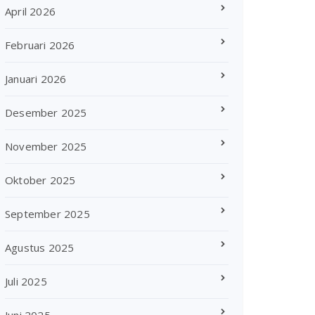
April 2026
Februari 2026
Januari 2026
Desember 2025
November 2025
Oktober 2025
September 2025
Agustus 2025
Juli 2025