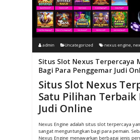
admin
Uncategorized
nexus engine
,
nex
Situs Slot Nexus Terpercaya 
Bagi Para Penggemar Judi On
Situs Slot Nexus Te
Satu Pilihan Terbai
Judi Online
Nexus Engine adalah situs slot terpercaya y
sangat menguntungkan bagi para pemain. Sebag
Nexus Engine menawarkan berbagai jenis per