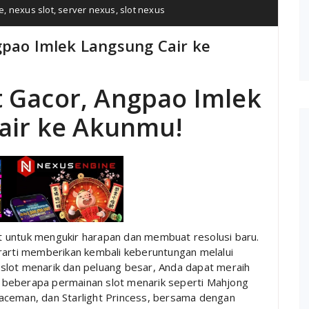
e
,
nexus slot
,
server nexus
,
slot nexus
gpao Imlek Langsung Cair ke
t Gacor, Angpao Imlek
air ke Akunmu!
 untuk mengukir harapan dan membuat resolusi baru.
rarti memberikan kembali keberuntungan melalui
slot menarik dan peluang besar, Anda dapat meraih
ri beberapa permainan slot menarik seperti Mahjong
aceman, dan Starlight Princess, bersama dengan