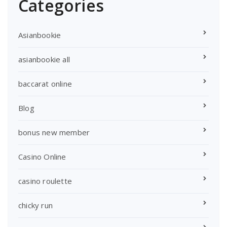
Categories
Asianbookie
asianbookie all
baccarat online
Blog
bonus new member
Casino Online
casino roulette
chicky run