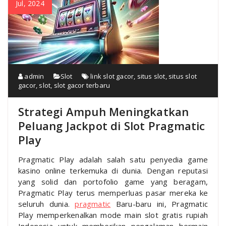
Jul, 2024
admin
Slot
link slot gacor
,
situs slot
,
situs slot
gacor
,
slot
,
slot gacor terbaru
Strategi Ampuh Meningkatkan
Peluang Jackpot di Slot Pragmatic
Play
Pragmatic Play adalah salah satu penyedia game
kasino online terkemuka di dunia. Dengan reputasi
yang solid dan portofolio game yang beragam,
Pragmatic Play terus memperluas pasar mereka ke
seluruh dunia.
pragmatic
Baru-baru ini, Pragmatic
Play memperkenalkan mode main slot gratis rupiah
Indonesia untuk memberikan pengalaman bermain