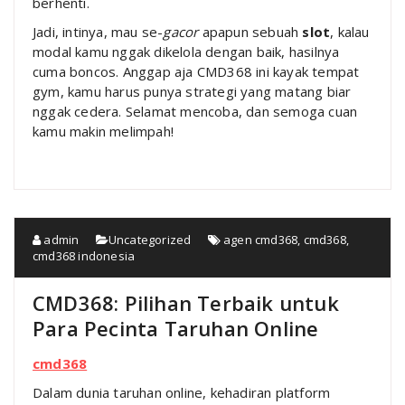
berhenti.
Jadi, intinya, mau se-
gacor
apapun sebuah
slot
, kalau
modal kamu nggak dikelola dengan baik, hasilnya
cuma boncos. Anggap aja CMD368 ini kayak tempat
gym, kamu harus punya strategi yang matang biar
nggak cedera. Selamat mencoba, dan semoga cuan
kamu makin melimpah!
admin
Uncategorized
agen cmd368
,
cmd368
,
cmd368 indonesia
CMD368: Pilihan Terbaik untuk
Para Pecinta Taruhan Online
cmd368
Dalam dunia taruhan online, kehadiran platform