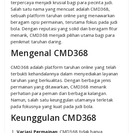
terpercaya menjadi krusial bagi para pecinta judi.
Salah satu nama yang mencuat adalah CMD368,
sebuah platform taruhan online yang menawarkan
beragam opsi permainan, terutama fokus pada judi
bola. Dengan reputasi yang solid dan beragam fitur
menarik, CMD368 menjadi pilihan utama bagi para
penikmat taruhan daring.
Mengenal CMD368
CMD368 adalah platform taruhan online yang telah
terbukti kehandalannya dalam menyediakan layanan
taruhan yang berkualitas. Dengan berbagai jenis
permainan yang ditawarkan, CMD368 menarik
perhatian para pemain dari berbagai kalangan.
Namun, salah satu keunggulan utamanya terletak
pada fokusnya yang kuat pada judi bola.
Keunggulan CMD368
Variasi Permainan
: CMD368 tidak hanya