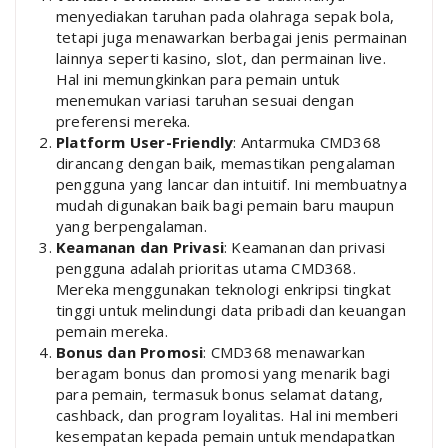
menyediakan taruhan pada olahraga sepak bola,
tetapi juga menawarkan berbagai jenis permainan
lainnya seperti kasino, slot, dan permainan live.
Hal ini memungkinkan para pemain untuk
menemukan variasi taruhan sesuai dengan
preferensi mereka.
Platform User-Friendly
: Antarmuka CMD368
dirancang dengan baik, memastikan pengalaman
pengguna yang lancar dan intuitif. Ini membuatnya
mudah digunakan baik bagi pemain baru maupun
yang berpengalaman.
Keamanan dan Privasi
: Keamanan dan privasi
pengguna adalah prioritas utama CMD368.
Mereka menggunakan teknologi enkripsi tingkat
tinggi untuk melindungi data pribadi dan keuangan
pemain mereka.
Bonus dan Promosi
: CMD368 menawarkan
beragam bonus dan promosi yang menarik bagi
para pemain, termasuk bonus selamat datang,
cashback, dan program loyalitas. Hal ini memberi
kesempatan kepada pemain untuk mendapatkan