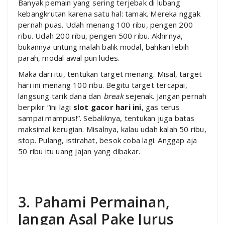
Banyak pemain yang sering terjebak di lubang
kebangkrutan karena satu hal: tamak. Mereka nggak
pernah puas. Udah menang 100 ribu, pengen 200
ribu. Udah 200 ribu, pengen 500 ribu. Akhirnya,
bukannya untung malah balik modal, bahkan lebih
parah, modal awal pun ludes.
Maka dari itu, tentukan target menang. Misal, target
hari ini menang 100 ribu. Begitu target tercapai,
langsung tarik dana dan
break
sejenak. Jangan pernah
berpikir “ini lagi
slot gacor hari ini
, gas terus
sampai mampus!”. Sebaliknya, tentukan juga batas
maksimal kerugian. Misalnya, kalau udah kalah 50 ribu,
stop. Pulang, istirahat, besok coba lagi. Anggap aja
50 ribu itu uang jajan yang dibakar.
3. Pahami Permainan,
Jangan Asal Pake Jurus