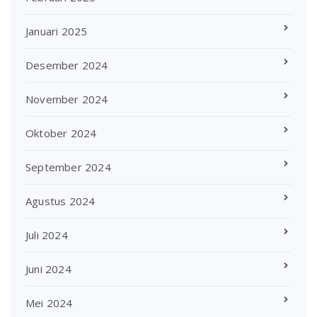
Januari 2025
Desember 2024
November 2024
Oktober 2024
September 2024
Agustus 2024
Juli 2024
Juni 2024
Mei 2024