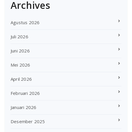
Archives
Agustus 2026
Juli 2026
Juni 2026
Mei 2026
April 2026
Februari 2026
Januari 2026
Desember 2025