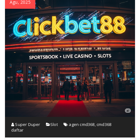
Agu, 2025
Super Duper
Slot
agen cmd368
,
cmd368
daftar