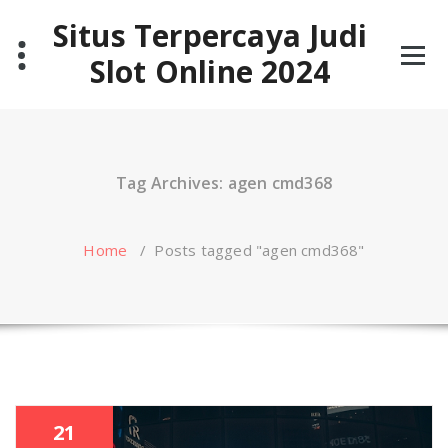
Skip
Situs Terpercaya Judi
to
content
Slot Online 2024
Tag Archives: agen cmd368
Home
/
Posts tagged "agen cmd368"
21