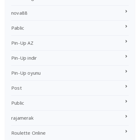
nova88
Pablic
Pin-Up AZ
Pin-Up indir
Pin-Up oyunu
Post
Public
rajamerak
Roulette Online