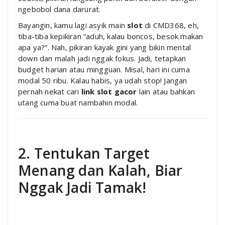
ngebobol dana darurat.
Bayangin, kamu lagi asyik main
slot
di CMD368, eh,
tiba-tiba kepikiran “aduh, kalau boncos, besok makan
apa ya?”. Nah, pikiran kayak gini yang bikin mental
down dan malah jadi nggak fokus. Jadi, tetapkan
budget harian atau mingguan. Misal, hari ini cuma
modal 50 ribu. Kalau habis, ya udah stop! Jangan
pernah nekat cari
link slot gacor
lain atau bahkan
utang cuma buat nambahin modal.
2. Tentukan Target
Menang dan Kalah, Biar
Nggak Jadi Tamak!