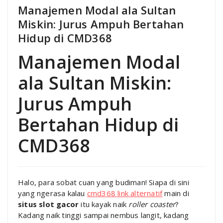
Manajemen Modal ala Sultan
Miskin: Jurus Ampuh Bertahan
Hidup di CMD368
Manajemen Modal
ala Sultan Miskin:
Jurus Ampuh
Bertahan Hidup di
CMD368
Halo, para sobat cuan yang budiman! Siapa di sini
yang ngerasa kalau
cmd368 link alternatif
main di
situs slot gacor
itu kayak naik
roller coaster
?
Kadang naik tinggi sampai nembus langit, kadang