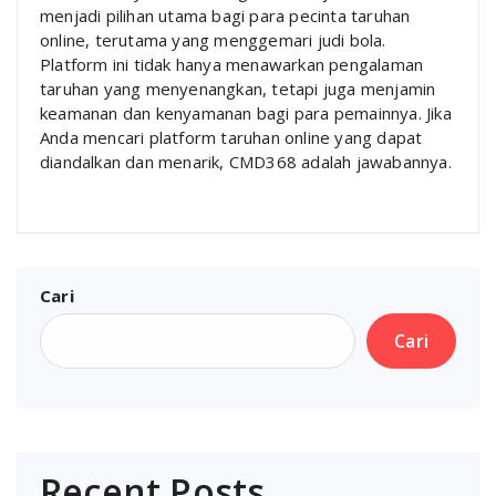
menjadi pilihan utama bagi para pecinta taruhan
online, terutama yang menggemari judi bola.
Platform ini tidak hanya menawarkan pengalaman
taruhan yang menyenangkan, tetapi juga menjamin
keamanan dan kenyamanan bagi para pemainnya. Jika
Anda mencari platform taruhan online yang dapat
diandalkan dan menarik, CMD368 adalah jawabannya.
Cari
Cari
Recent Posts