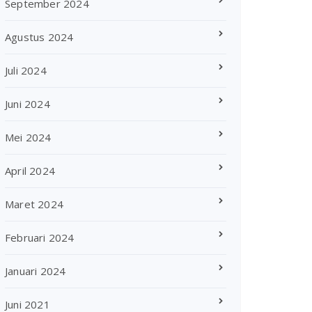
September 2024
Agustus 2024
Juli 2024
Juni 2024
Mei 2024
April 2024
Maret 2024
Februari 2024
Januari 2024
Juni 2021