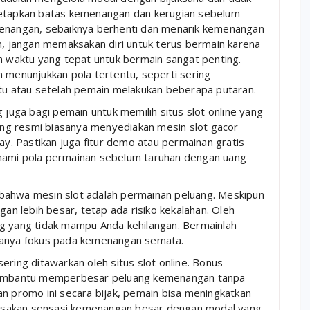
netapkan batas kemenangan dan kerugian sebelum
menangan, sebaiknya berhenti dan menarik kemenangan
an, jangan memaksakan diri untuk terus bermain karena
ih waktu yang tepat untuk bermain sangat penting.
n menunjukkan pola tertentu, seperti sering
 atau setelah pemain melakukan beberapa putaran.
 juga bagi pemain untuk memilih situs slot online yang
yang resmi biasanya menyediakan mesin slot gacor
ay. Pastikan juga fitur demo atau permainan gratis
ahami pola permainan sebelum taruhan dengan uang
bahwa mesin slot adalah permainan peluang. Meskipun
 lebih besar, tetap ada risiko kekalahan. Oleh
ng yang tidak mampu Anda kehilangan. Bermainlah
 hanya fokus pada kemenangan semata.
ering ditawarkan oleh situs slot online. Bonus
 membantu memperbesar peluang kemenangan tanpa
promo ini secara bijak, pemain bisa meningkatkan
asakan sensasi kemenangan besar dengan modal yang