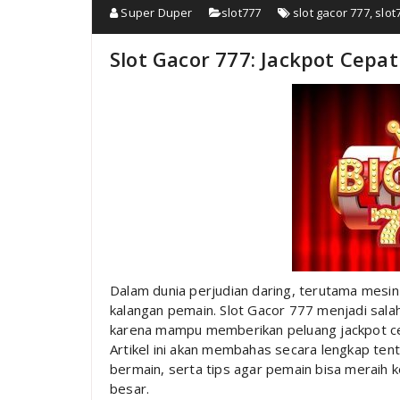
Super Duper
slot777
slot gacor 777
,
slot
Slot Gacor 777: Jackpot Cep
Dalam dunia perjudian daring, terutama mesin s
kalangan pemain. Slot Gacor 777 menjadi sala
karena mampu memberikan peluang jackpot cep
Artikel ini akan membahas secara lengkap tent
bermain, serta tips agar pemain bisa meraih
besar.