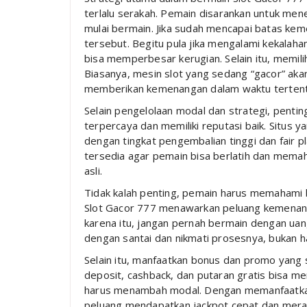
terlalu serakah. Pemain disarankan untuk me
mulai bermain. Jika sudah mencapai batas ke
tersebut. Begitu pula jika mengalami kekalah
bisa memperbesar kerugian. Selain itu, memil
Biasanya, mesin slot yang sedang “gacor” aka
memberikan kemenangan dalam waktu tertentu
Selain pengelolaan modal dan strategi, penting
terpercaya dan memiliki reputasi baik. Situs 
dengan tingkat pengembalian tinggi dan fair pl
tersedia agar pemain bisa berlatih dan mem
asli.
Tidak kalah penting, pemain harus memahami 
Slot Gacor 777 menawarkan peluang kemenangan
karena itu, jangan pernah bermain dengan ua
dengan santai dan nikmati prosesnya, bukan
Selain itu, manfaatkan bonus dan promo yang s
deposit, cashback, dan putaran gratis bisa
harus menambah modal. Dengan memanfaatkan 
peluang mendapatkan jackpot cepat dan mer