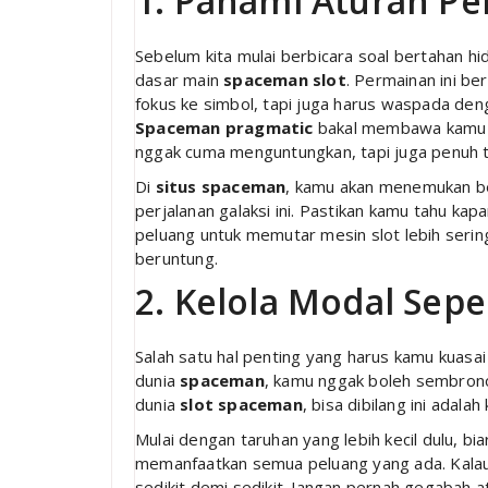
1. Pahami Aturan P
Sebelum kita mulai berbicara soal bertahan hi
dasar main
spaceman slot
. Permainan ini be
fokus ke simbol, tapi juga harus waspada deng
Spaceman pragmatic
bakal membawa kamu ke
nggak cuma menguntungkan, tapi juga penuh 
Di
situs spaceman
, kamu akan menemukan b
perjalanan galaksi ini. Pastikan kamu tahu ka
peluang untuk memutar mesin slot lebih seri
beruntung.
2. Kelola Modal Sepe
Salah satu hal penting yang harus kamu kuasa
dunia
spaceman
, kamu nggak boleh sembron
dunia
slot spaceman
, bisa dibilang ini adal
Mulai dengan taruhan yang lebih kecil dulu, bi
memanfaatkan semua peluang yang ada. Kalau 
sedikit demi sedikit. Jangan pernah gegabah a