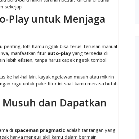
am sekejap.
to-Play untuk Menjaga
tu penting, loh! Kamu nggak bisa terus-terusan manual
nya, manfaatkan fitur
auto-play
yang tersedia di
main lebih efisien, tanpa harus capek ngetik tombol
okus ke hal-hal lain, kayak ngelawan musuh atau mikirin
jangan ragu untuk pake fitur ini saat kamu merasa butuh
n Musuh dan Dapatkan
tama di
spaceman pragmatic
adalah tantangan yang
ggak hanya menguji skill kamu dalam bermain