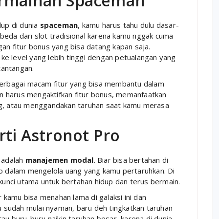
ermainan Spaceman
dup di dunia
spaceman
, kamu harus tahu dulu dasar-
rbeda dari slot tradisional karena kamu nggak cuma
an fitur bonus yang bisa datang kapan saja.
 level yang lebih tinggi dengan petualangan yang
tantangan.
erbagai macam fitur yang bisa membantu dalam
pan harus mengaktifkan fitur bonus, memanfaatkan
ng, atau menggandakan taruhan saat kamu merasa
rti Astronot Pro
i adalah
manajemen modal
. Biar bisa bertahan di
o dalam mengelola uang yang kamu pertaruhkan. Di
ah kunci utama untuk bertahan hidup dan terus bermain.
ar kamu bisa menahan lama di galaksi ini dan
sudah mulai nyaman, baru deh tingkatkan taruhan
tau buru-buru naikin taruhan besar, karena di dunia