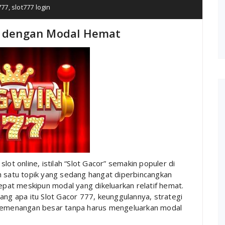
777
,
slot777 login
at dengan Modal Hemat
lot online, istilah “Slot Gacor” semakin populer di
h satu topik yang sedang hangat diperbincangkan
at meskipun modal yang dikeluarkan relatif hemat.
ang apa itu Slot Gacor 777, keunggulannya, strategi
 kemenangan besar tanpa harus mengeluarkan modal