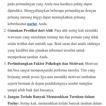
pada pertandingan yang Anda rasa hasilnya paling dapat
diprediksi. Menggabungkan beberapa pertandingan dengan
peluang menang tinggi dapat meningkatkan peluang
parlay
keberhasilan
Anda.
Gunakan Prediksi dari Ahli:
Para ahli sering kali memiliki
wawasan yang mendalam tentang tim dan pemain yang tidak
selalu terlihat dari statistik saja. Ikuti saran dari analis olahraga
yang kredibel dan gunakan informasi tersebut untuk
memperkuat taruhan Anda.
Pertimbangkan Faktor Psikologis dan Motivasi:
Motivasi
tim bisa sangat mempengaruhi performa mereka. Tim yang
berjuang untuk posisi liga atau memiliki motivasi tambahan
seperti bermain di depan pendukungnya sendiri mungkin
tampil lebih baik dari biasanya.
Jangan Terlalu Banyak Memasukkan Taruhan dalam
Parlay:
Sering kali, memasukkan terlalu banyak taruhan dalam