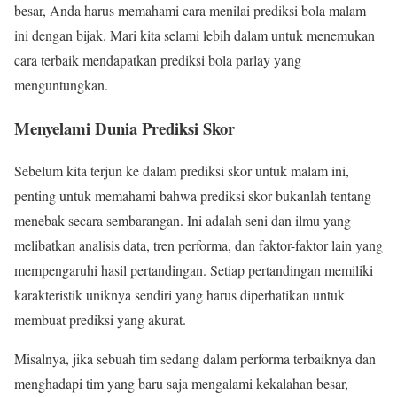
besar, Anda harus memahami cara menilai prediksi bola malam
ini dengan bijak. Mari kita selami lebih dalam untuk menemukan
cara terbaik mendapatkan prediksi bola parlay yang
menguntungkan.
Menyelami Dunia Prediksi Skor
Sebelum kita terjun ke dalam prediksi skor untuk malam ini,
penting untuk memahami bahwa prediksi skor bukanlah tentang
menebak secara sembarangan. Ini adalah seni dan ilmu yang
melibatkan analisis data, tren performa, dan faktor-faktor lain yang
mempengaruhi hasil pertandingan. Setiap pertandingan memiliki
karakteristik uniknya sendiri yang harus diperhatikan untuk
membuat prediksi yang akurat.
Misalnya, jika sebuah tim sedang dalam performa terbaiknya dan
menghadapi tim yang baru saja mengalami kekalahan besar,