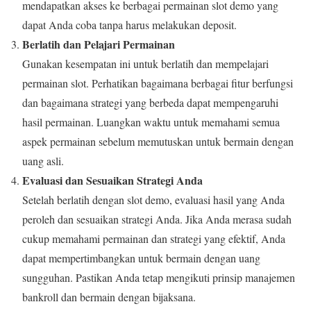
mendapatkan akses ke berbagai permainan slot demo yang
dapat Anda coba tanpa harus melakukan deposit.
Berlatih dan Pelajari Permainan
Gunakan kesempatan ini untuk berlatih dan mempelajari
permainan slot. Perhatikan bagaimana berbagai fitur berfungsi
dan bagaimana strategi yang berbeda dapat mempengaruhi
hasil permainan. Luangkan waktu untuk memahami semua
aspek permainan sebelum memutuskan untuk bermain dengan
uang asli.
Evaluasi dan Sesuaikan Strategi Anda
Setelah berlatih dengan slot demo, evaluasi hasil yang Anda
peroleh dan sesuaikan strategi Anda. Jika Anda merasa sudah
cukup memahami permainan dan strategi yang efektif, Anda
dapat mempertimbangkan untuk bermain dengan uang
sungguhan. Pastikan Anda tetap mengikuti prinsip manajemen
bankroll dan bermain dengan bijaksana.