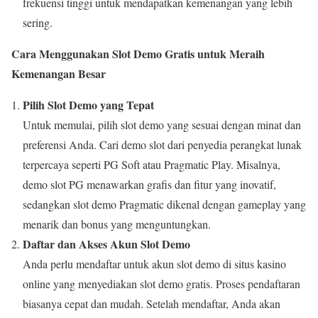
frekuensi tinggi untuk mendapatkan kemenangan yang lebih
sering.
Cara Menggunakan Slot Demo Gratis untuk Meraih
Kemenangan Besar
Pilih Slot Demo yang Tepat
Untuk memulai, pilih slot demo yang sesuai dengan minat dan
preferensi Anda. Cari demo slot dari penyedia perangkat lunak
terpercaya seperti PG Soft atau Pragmatic Play. Misalnya,
demo slot PG menawarkan grafis dan fitur yang inovatif,
sedangkan slot demo Pragmatic dikenal dengan gameplay yang
menarik dan bonus yang menguntungkan.
Daftar dan Akses Akun Slot Demo
Anda perlu mendaftar untuk akun slot demo di situs kasino
online yang menyediakan slot demo gratis. Proses pendaftaran
biasanya cepat dan mudah. Setelah mendaftar, Anda akan