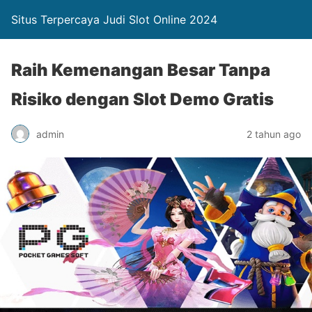
Situs Terpercaya Judi Slot Online 2024
Raih Kemenangan Besar Tanpa
Risiko dengan Slot Demo Gratis
admin
2 tahun ago