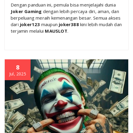
Dengan panduan ini, pemula bisa menjelajahi dunia
Joker Gaming
dengan lebih percaya diri, aman, dan
berpeluang meraih kemenangan besar. Semua akses
dari
joker123
maupun
joker388
kini lebih mudah dan
terjamin melalui
MAUSLOT
.
8
Jul, 2025