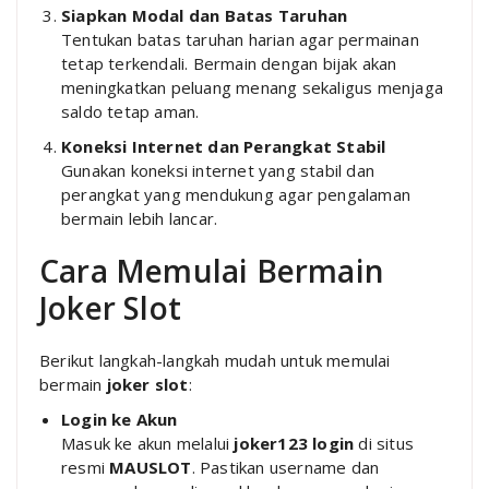
Siapkan Modal dan Batas Taruhan
Tentukan batas taruhan harian agar permainan
tetap terkendali. Bermain dengan bijak akan
meningkatkan peluang menang sekaligus menjaga
saldo tetap aman.
Koneksi Internet dan Perangkat Stabil
Gunakan koneksi internet yang stabil dan
perangkat yang mendukung agar pengalaman
bermain lebih lancar.
Cara Memulai Bermain
Joker Slot
Berikut langkah-langkah mudah untuk memulai
bermain
joker slot
:
Login ke Akun
Masuk ke akun melalui
joker123 login
di situs
resmi
MAUSLOT
. Pastikan username dan