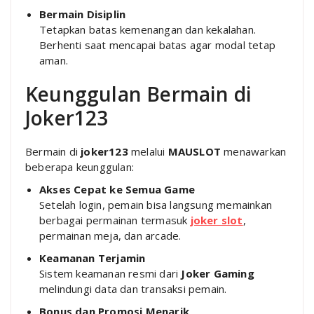
Bermain Disiplin
Tetapkan batas kemenangan dan kekalahan.
Berhenti saat mencapai batas agar modal tetap
aman.
Keunggulan Bermain di
Joker123
Bermain di
joker123
melalui
MAUSLOT
menawarkan
beberapa keunggulan:
Akses Cepat ke Semua Game
Setelah login, pemain bisa langsung memainkan
berbagai permainan termasuk
joker slot
,
permainan meja, dan arcade.
Keamanan Terjamin
Sistem keamanan resmi dari
Joker Gaming
melindungi data dan transaksi pemain.
Bonus dan Promosi Menarik