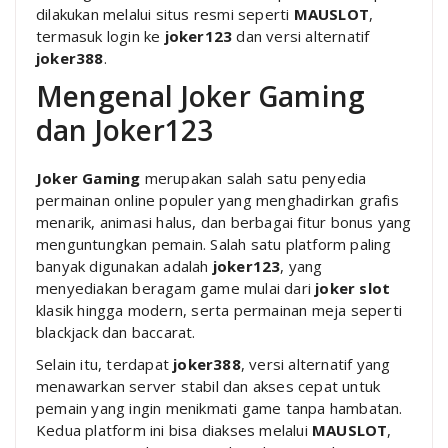
dilakukan melalui situs resmi seperti
MAUSLOT
,
termasuk login ke
joker123
dan versi alternatif
joker388
.
Mengenal Joker Gaming
dan Joker123
Joker Gaming
merupakan salah satu penyedia
permainan online populer yang menghadirkan grafis
menarik, animasi halus, dan berbagai fitur bonus yang
menguntungkan pemain. Salah satu platform paling
banyak digunakan adalah
joker123
, yang
menyediakan beragam game mulai dari
joker slot
klasik hingga modern, serta permainan meja seperti
blackjack dan baccarat.
Selain itu, terdapat
joker388
, versi alternatif yang
menawarkan server stabil dan akses cepat untuk
pemain yang ingin menikmati game tanpa hambatan.
Kedua platform ini bisa diakses melalui
MAUSLOT
,