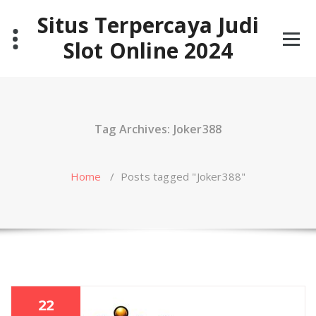
Skip
Situs Terpercaya Judi
to
content
Slot Online 2024
Tag Archives: Joker388
Home
/
Posts tagged "Joker388"
22