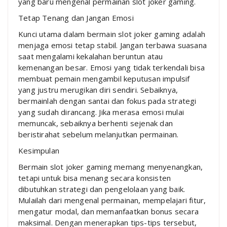
yang baru mengenal permainan slot joker gaming.
Tetap Tenang dan Jangan Emosi
Kunci utama dalam bermain slot joker gaming adalah
menjaga emosi tetap stabil. Jangan terbawa suasana
saat mengalami kekalahan beruntun atau
kemenangan besar. Emosi yang tidak terkendali bisa
membuat pemain mengambil keputusan impulsif
yang justru merugikan diri sendiri. Sebaiknya,
bermainlah dengan santai dan fokus pada strategi
yang sudah dirancang. Jika merasa emosi mulai
memuncak, sebaiknya berhenti sejenak dan
beristirahat sebelum melanjutkan permainan.
Kesimpulan
Bermain slot joker gaming memang menyenangkan,
tetapi untuk bisa menang secara konsisten
dibutuhkan strategi dan pengelolaan yang baik.
Mulailah dari mengenal permainan, mempelajari fitur,
mengatur modal, dan memanfaatkan bonus secara
maksimal. Dengan menerapkan tips-tips tersebut,