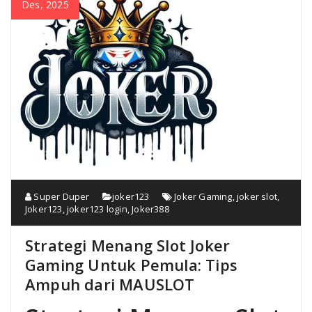
Des, 2025
Super Duper
joker123
Joker Gaming
,
joker slot
,
Joker123
,
joker123 login
,
Joker388
Strategi Menang Slot Joker
Gaming Untuk Pemula: Tips
Ampuh dari MAUSLOT