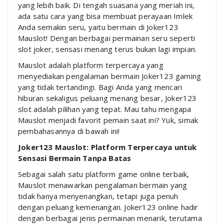
yang lebih baik. Di tengah suasana yang meriah ini,
ada satu cara yang bisa membuat perayaan Imlek
Anda semakin seru, yaitu bermain di Joker123
Mauslot! Dengan berbagai permainan seru seperti
slot joker, sensasi menang terus bukan lagi impian.
Mauslot adalah platform terpercaya yang
menyediakan pengalaman bermain Joker123 gaming
yang tidak tertandingi. Bagi Anda yang mencari
hiburan sekaligus peluang menang besar, Joker123
slot adalah pilihan yang tepat. Mau tahu mengapa
Mauslot menjadi favorit pemain saat ini? Yuk, simak
pembahasannya di bawah ini!
Joker123 Mauslot: Platform Terpercaya untuk
Sensasi Bermain Tanpa Batas
Sebagai salah satu platform game online terbaik,
Mauslot menawarkan pengalaman bermain yang
tidak hanya menyenangkan, tetapi juga penuh
dengan peluang kemenangan. Joker123 online hadir
dengan berbagai jenis permainan menarik, terutama