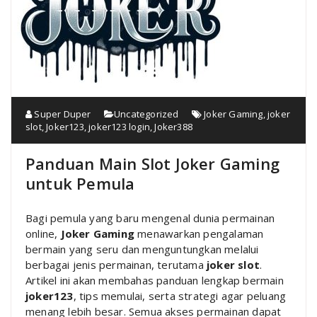
Super Duper
Uncategorized
Joker Gaming
,
joker
slot
,
Joker123
,
joker123 login
,
Joker388
Panduan Main Slot Joker Gaming
untuk Pemula
Bagi pemula yang baru mengenal dunia permainan
online,
Joker Gaming
menawarkan pengalaman
bermain yang seru dan menguntungkan melalui
berbagai jenis permainan, terutama
joker slot
.
Artikel ini akan membahas panduan lengkap bermain
joker123
, tips memulai, serta strategi agar peluang
menang lebih besar. Semua akses permainan dapat