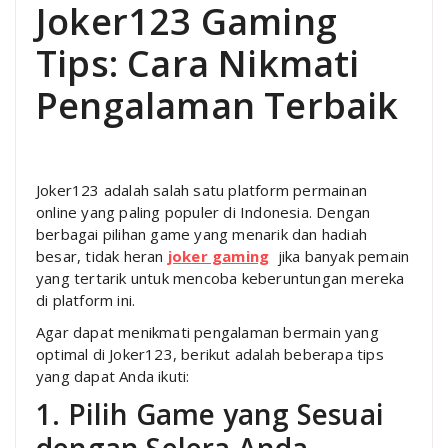
Joker123 Gaming
Tips: Cara Nikmati
Pengalaman Terbaik
Joker123 adalah salah satu platform permainan
online yang paling populer di Indonesia. Dengan
berbagai pilihan game yang menarik dan hadiah
besar, tidak heran
joker gaming
jika banyak pemain
yang tertarik untuk mencoba keberuntungan mereka
di platform ini.
Agar dapat menikmati pengalaman bermain yang
optimal di Joker123, berikut adalah beberapa tips
yang dapat Anda ikuti:
1. Pilih Game yang Sesuai