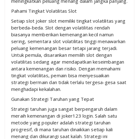
meningkatkan peluang menang dalam jangka panjang.
Pahami Tingkat Volatilitas Slot
Setiap slot joker slot memiliki tingkat volatilitas yang
berbeda-beda. Slot dengan volatilitas rendah
biasanya memberikan kemenangan kecil namun
sering, sementara slot volatilitas tinggi menawarkan
peluang kemenangan besar tetapi jarang terjadi.
Untuk pemula, disarankan memilih slot dengan
volatilitas sedang agar mendapatkan keseimbangan
antara kemenangan dan risiko. Dengan memahami
tingkat volatilitas, pemain bisa menyesuaikan
strategi bermain dan tidak terlalu tergesa-gesa saat
menghadapi kekalahan.
Gunakan Strategi Taruhan yang Tepat
Strategi taruhan juga sangat berpengaruh dalam
meraih kemenangan di joker123 login. Salah satu
metode yang populer adalah strategi taruhan
progresif, di mana taruhan dinaikkan setiap kali
menang dan dikurangi saat kalah. Strategi ini