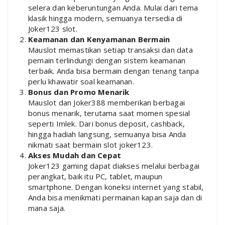
selera dan keberuntungan Anda. Mulai dari tema
klasik hingga modern, semuanya tersedia di
Joker123 slot.
Keamanan dan Kenyamanan Bermain
Mauslot memastikan setiap transaksi dan data
pemain terlindungi dengan sistem keamanan
terbaik. Anda bisa bermain dengan tenang tanpa
perlu khawatir soal keamanan.
Bonus dan Promo Menarik
Mauslot dan Joker388 memberikan berbagai
bonus menarik, terutama saat momen spesial
seperti Imlek. Dari bonus deposit, cashback,
hingga hadiah langsung, semuanya bisa Anda
nikmati saat bermain slot joker123.
Akses Mudah dan Cepat
Joker123 gaming dapat diakses melalui berbagai
perangkat, baik itu PC, tablet, maupun
smartphone. Dengan koneksi internet yang stabil,
Anda bisa menikmati permainan kapan saja dan di
mana saja.