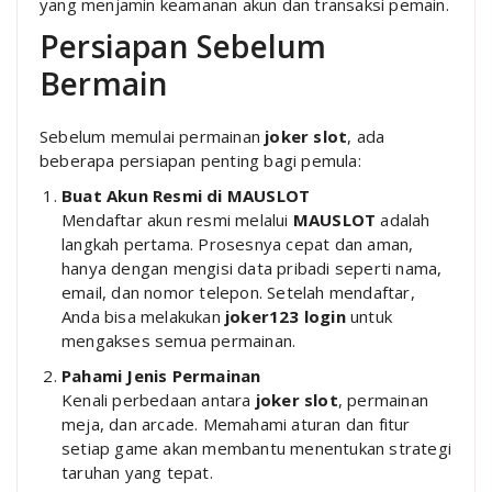
yang menjamin keamanan akun dan transaksi pemain.
Persiapan Sebelum
Bermain
Sebelum memulai permainan
joker slot
, ada
beberapa persiapan penting bagi pemula:
Buat Akun Resmi di MAUSLOT
Mendaftar akun resmi melalui
MAUSLOT
adalah
langkah pertama. Prosesnya cepat dan aman,
hanya dengan mengisi data pribadi seperti nama,
email, dan nomor telepon. Setelah mendaftar,
Anda bisa melakukan
joker123 login
untuk
mengakses semua permainan.
Pahami Jenis Permainan
Kenali perbedaan antara
joker slot
, permainan
meja, dan arcade. Memahami aturan dan fitur
setiap game akan membantu menentukan strategi
taruhan yang tepat.