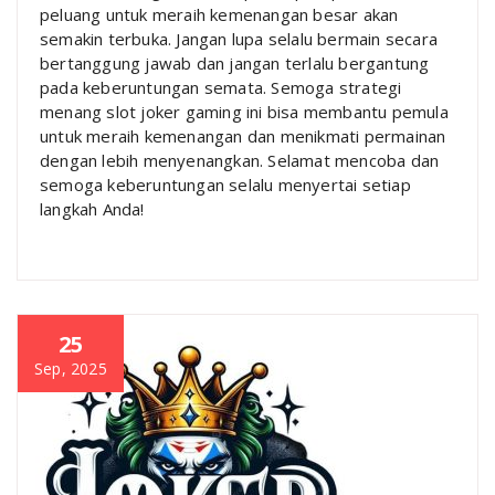
peluang untuk meraih kemenangan besar akan
semakin terbuka. Jangan lupa selalu bermain secara
bertanggung jawab dan jangan terlalu bergantung
pada keberuntungan semata. Semoga strategi
menang slot joker gaming ini bisa membantu pemula
untuk meraih kemenangan dan menikmati permainan
dengan lebih menyenangkan. Selamat mencoba dan
semoga keberuntungan selalu menyertai setiap
langkah Anda!
25
Sep, 2025