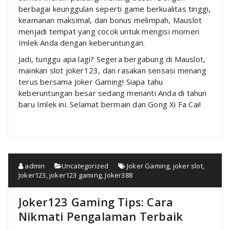
berbagai keunggulan seperti game berkualitas tinggi,
keamanan maksimal, dan bonus melimpah, Mauslot
menjadi tempat yang cocok untuk mengisi momen
Imlek Anda dengan keberuntungan.
Jadi, tunggu apa lagi? Segera bergabung di Mauslot,
mainkan slot joker123, dan rasakan sensasi menang
terus bersama Joker Gaming! Siapa tahu
keberuntungan besar sedang menanti Anda di tahun
baru Imlek ini. Selamat bermain dan Gong Xi Fa Cai!
admin
Uncategorized
Joker Gaming
,
joker slot
,
Joker123
,
joker123 gaming
,
Joker388
Joker123 Gaming Tips: Cara
Nikmati Pengalaman Terbaik