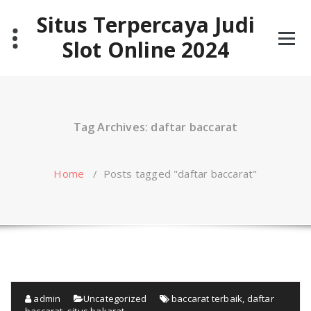
Skip
Situs Terpercaya Judi
to
content
Slot Online 2024
Tag Archives: daftar baccarat
Home
/
Posts tagged "daftar baccarat"
admin
Uncategorized
baccarat terbaik
,
daftar
baccarat
,
situs bakarat