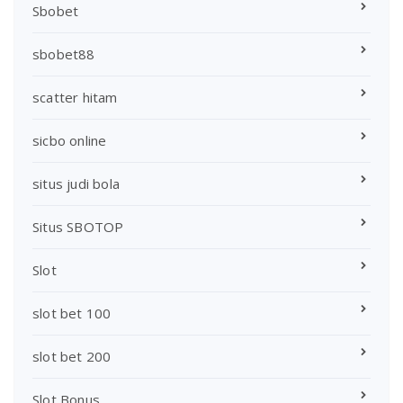
Sbobet
sbobet88
scatter hitam
sicbo online
situs judi bola
Situs SBOTOP
Slot
slot bet 100
slot bet 200
Slot Bonus