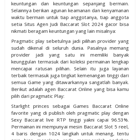
keuntungan dan keuntungan sepanjang bermain.
Selainnya berikan agunan keamanan dan kenyamanan
waktu bermain untuk tiap anggotanya, tiap anggota
setia Situs Agen Judi Baccarat Slot 2024 gacor bisa
nikmati beragam keuntungan yang lain misalnya:
Pragmatic play sebetulnya jadi pilihan provider yang
sudah dikenal di seluruh dunia. Pasalnya memang
provider jadi yang satu ini memiliki banyak
keunggulan termasuk dari koleksi permainan lengkap
mencapai ratusan pilihan. Selain itu juga layanan
terbaik termasuk juga tingkat kemenangan tinggi dari
semua Game yang ditawarkannya sangatlah banyak.
Berikut adalah agen Baccarat Online yang bisa kamu
pilih dari pragmatic Play:
Starlight princes sebagai Games Baccarat Online
favorite yang di publish oleh pragmatic play dengan
Sexy Baccarat live RTP tinggi yakni capai 96.53%.
Permainan ini mempunyai mesin Baccarat Slot 5 reel,
4 baris dengan 1024 langkah untuk menang, tentu