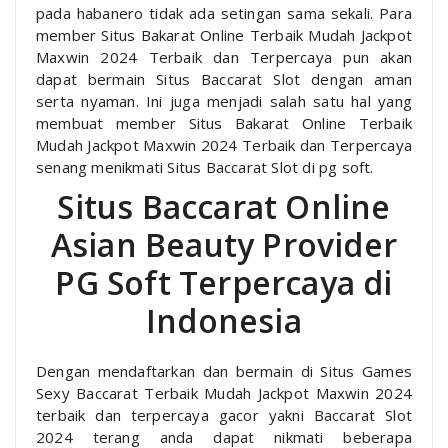
pada habanero tidak ada setingan sama sekali. Para
member Situs Bakarat Online Terbaik Mudah Jackpot
Maxwin 2024 Terbaik dan Terpercaya pun akan
dapat bermain Situs Baccarat Slot dengan aman
serta nyaman. Ini juga menjadi salah satu hal yang
membuat member Situs Bakarat Online Terbaik
Mudah Jackpot Maxwin 2024 Terbaik dan Terpercaya
senang menikmati Situs Baccarat Slot di pg soft.
Situs Baccarat Online
Asian Beauty Provider
PG Soft Terpercaya di
Indonesia
Dengan mendaftarkan dan bermain di Situs Games
Sexy Baccarat Terbaik Mudah Jackpot Maxwin 2024
terbaik dan terpercaya gacor yakni Baccarat Slot
2024 terang anda dapat nikmati beberapa