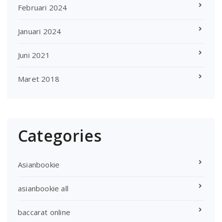
Februari 2024
Januari 2024
Juni 2021
Maret 2018
Categories
Asianbookie
asianbookie all
baccarat online