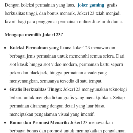
joker gaming
Dengan koleksi permainan yang luas,
grafis
berkualitas tinggi, dan bonus menarik, Joker123 telah menjadi
favorit bagi para penggemar permainan online di seluruh dunia.
Mengapa memilih Joker123?
Koleksi Permainan yang Luas:
Joker123 menawarkan
berbagai jenis permainan untuk memenuhi semua selera. Dari
slot klasik hingga slot video modern, permainan kartu seperti
poker dan blackjack, hingga permainan arcade yang
menyenangkan, semuanya tersedia di satu tempat.
Grafis Berkualitas Tinggi:
Joker123 menggunakan teknologi
terbaru untuk menghadirkan grafis yang menakjubkan. Setiap
permainan dirancang dengan detail yang luar biasa,
menciptakan pengalaman visual yang imersif.
Bonus dan Promosi Menarik:
Joker123 menawarkan
berbagai bonus dan promosi untuk meningkatkan pengalaman