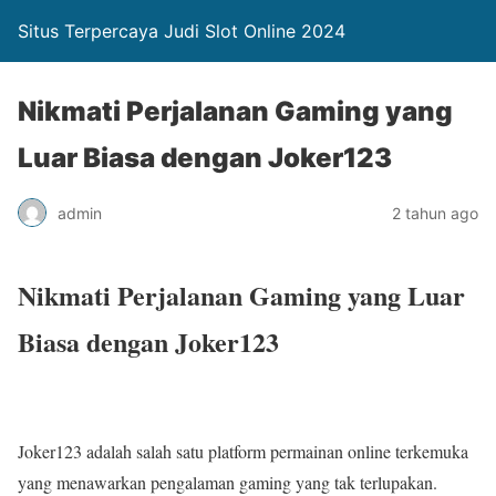
Situs Terpercaya Judi Slot Online 2024
Nikmati Perjalanan Gaming yang
Luar Biasa dengan Joker123
admin
2 tahun ago
Nikmati Perjalanan Gaming yang Luar
Biasa dengan Joker123
Joker123 adalah salah satu platform permainan online terkemuka
yang menawarkan pengalaman gaming yang tak terlupakan.