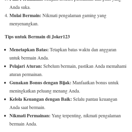
Anda suka.
Mulai Bermain:
Nikmati pengalaman gaming yang
menyenangkan.
Tips untuk Bermain di Joker123
Menetapkan Batas:
Tetapkan batas waktu dan anggaran
untuk bermain Anda.
Pelajari Aturan:
Sebelum bermain, pastikan Anda memahami
aturan permainan.
Gunakan Bonus dengan Bijak:
Manfaatkan bonus untuk
meningkatkan peluang menang Anda.
Kelola Keuangan dengan Baik:
Selalu pantau keuangan
Anda saat bermain.
Nikmati Permainan:
Yang terpenting, nikmati pengalaman
bermain Anda.