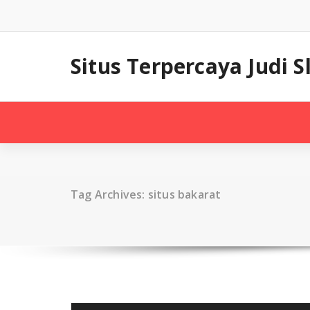
Skip
to
content
Situs Terpercaya Judi S
Tag Archives: situs bakarat