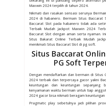
sekarang ini di pandang seperti alternatif 
Maxwin 2024 terpilih di tahun 2024.
Nikmati dan rasakan sensasi serunya Bermai
2024 di habanero. Bermain Situs Baccarat 
Baccarat Slot pada habanero tidak ada seti
Terbaik Mudah Jackpot Maxwin 2024 Terba
Baccarat Slot dengan aman serta nyaman. I
Situs Bakarat Online Terbaik Mudah Jac
menikmati Situs Baccarat Slot di pg soft.
Situs Baccarat Onli
PG Soft Terpe
Dengan mendaftarkan dan bermain di Situs
2024 terbaik dan terpercaya gacor yakni Ba
keuntungan dan keuntungan sepanjang b
kenyamanan waktu bermain untuk tiap anggotan
2024 gacor bisa nikmati beragam keuntungan y
Pragmatic play sebetulnya jadi pilihan pro