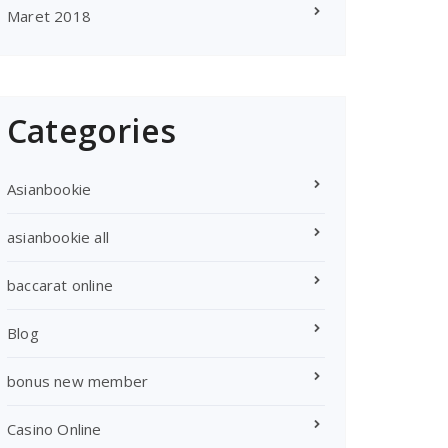
Maret 2018
Categories
Asianbookie
asianbookie all
baccarat online
Blog
bonus new member
Casino Online