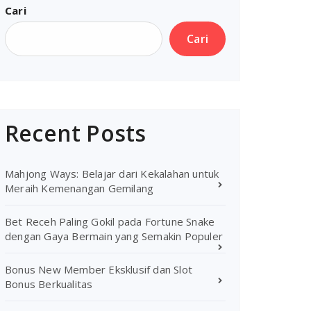
Cari
Cari
Recent Posts
Mahjong Ways: Belajar dari Kekalahan untuk
Meraih Kemenangan Gemilang
Bet Receh Paling Gokil pada Fortune Snake
dengan Gaya Bermain yang Semakin Populer
Bonus New Member Eksklusif dan Slot
Bonus Berkualitas