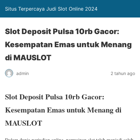
Situs Terpercaya Judi Slot Online 2024
Slot Deposit Pulsa 10rb Gacor:
Kesempatan Emas untuk Menang
di MAUSLOT
admin
2 tahun ago
Slot Deposit Pulsa 10rb Gacor:
Kesempatan Emas untuk Menang di
MAUSLOT
Dalam dunia perjudian online, permainan slot telah menjadi salah