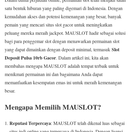
satu bentuk hiburan yang paling digemari di Indonesia. Dengan
kemudahan akses dan potensi kemenangan yang besar, banyak
pemain yang mencari situs slot gacor untuk meningkatkan
peluang mereka meraih jackpot. MAUSLOT hadir sebagai solusi
bagi para penggemar slot dengan menawarkan permainan slot
Slot
yang dapat dimainkan dengan deposit minimal, termasuk
Deposit Pulsa 10rb Gacor
. Dalam artikel ini, kita akan
membahas mengapa MAUSLOT adalah tempat terbaik untuk
menikmati permainan ini dan bagaimana Anda dapat
memanfaatkan kesempatan emas ini untuk meraih kemenangan
besar.
Mengapa Memilih MAUSLOT?
Reputasi Terpercaya
: MAUSLOT telah dikenal luas sebagai
situs judi online yang terpercaya di Indonesia. Dengan lisensi