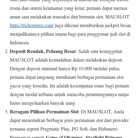
resmi dan sistem keamanan yang ketat, pemain dapat merasa
aman saat melakukan transaksi dan bermain slot. MAUSLOT
https://richerprior.com/
juga dikenal memberikan jackpot besar,
menjadikannya pilihan utama bagi para penggemar judi slot di
Indonesia.
Deposit Rendah, Peluang Besar
: Salah satu keunggulan
MAUSLOT adalah kemudahan dalam melakukan deposit.
Dengan deposit minimal hanya Rp 10.000 melalui pulsa,
pemain dapat langsung menikmati berbagai permainan slot
gacor yang tersedia. Ini adalah kesempatan emas bagi pemain
dengan modal terbatas untuk mencoba peruntungannya tanpa
harus mengeluarkan banyak uang.
Beragam Pilihan Permainan Slot
: Di MAUSLOT, Anda
dapat menemukan berbagai jenis permainan slot dari provider
ternama seperti Pragmatic Play, PG Soft, dan Habanero.
Gates of Olympus
Starlight Princess
Permainan seperti
,
,