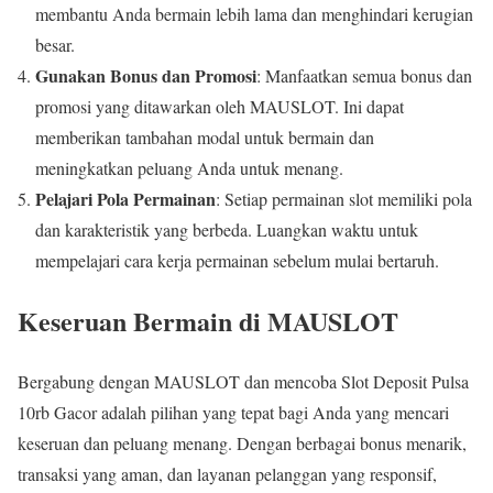
membantu Anda bermain lebih lama dan menghindari kerugian
besar.
Gunakan Bonus dan Promosi
: Manfaatkan semua bonus dan
promosi yang ditawarkan oleh MAUSLOT. Ini dapat
memberikan tambahan modal untuk bermain dan
meningkatkan peluang Anda untuk menang.
Pelajari Pola Permainan
: Setiap permainan slot memiliki pola
dan karakteristik yang berbeda. Luangkan waktu untuk
mempelajari cara kerja permainan sebelum mulai bertaruh.
Keseruan Bermain di MAUSLOT
Bergabung dengan MAUSLOT dan mencoba Slot Deposit Pulsa
10rb Gacor adalah pilihan yang tepat bagi Anda yang mencari
keseruan dan peluang menang. Dengan berbagai bonus menarik,
transaksi yang aman, dan layanan pelanggan yang responsif,