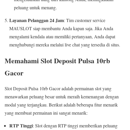
peluang untuk menang.
Layanan Pelanggan 24 Jam
: Tim customer service
MAUSLOT siap membantu Anda kapan saja. Jika Anda
mengalami kendala atau memiliki pertanyaan, Anda dapat
menghubungi mereka melalui live chat yang tersedia di situs.
Memahami Slot Deposit Pulsa 10rb
Gacor
Slot Deposit Pulsa 10rb Gacor adalah permainan slot yang
menawarkan peluang besar untuk meraih kemenangan dengan
modal yang terjangkau. Berikut adalah beberapa fitur menarik
yang membuat permainan ini sangat menarik:
RTP Tinggi
: Slot dengan RTP tinggi memberikan peluang