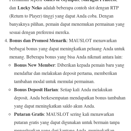
Lucky Neko
dan
adalah beberapa contoh slot dengan RTP
(Return to Player) tinggi yang dapat Anda coba. Dengan
banyaknya pilihan, pemain dapat menemukan permainan yang
sesuai dengan preferensi mereka.
Bonus dan Promosi Menarik
: MAUSLOT menawarkan
berbagai bonus yang dapat meningkatkan peluang Anda untuk
menang. Beberapa bonus yang bisa Anda nikmati antara lain:
Bonus New Member
: Diberikan kepada pemain baru yang
mendaftar dan melakukan deposit pertama, memberikan
tambahan modal untuk memulai permainan.
Bonus Deposit Harian
: Setiap kali Anda melakukan
deposit, Anda berkesempatan mendapatkan bonus tambahan
yang dapat meningkatkan saldo akun Anda.
Putaran Gratis
: MAUSLOT sering kali menawarkan
putaran gratis yang dapat digunakan untuk bermain tanpa
mengeluarkan uang dari kantong Anda, meningkatkan