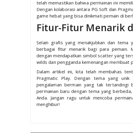
telah memastikan bahwa permainan ini memili
Dengan kolaborasi antara PG Soft dan Pragma
game hebat yang bisa dinikmati pemain di ber
Fitur-Fitur Menarik
Selain grafis yang menakjubkan dan tema
berbagai fitur menarik bagi para pemain. 
dengan mendapatkan simbol scatter yang terseb
wilds dan pengganda kemenangan membuat pe
Dalam artikel ini, kita telah membahas t
Pragmatic Play. Dengan tema yang unik d
pengalaman bermain yang tak tertandingi 
permainan baru dengan tema yang berbeda, 
Anda. Jangan ragu untuk mencoba permain
menghibur!