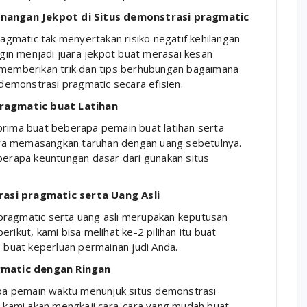
nangan Jekpot di Situs demonstrasi pragmatic
gmatic tak menyertakan risiko negatif kehilangan
in menjadi juara jekpot buat merasai kesan
n memberikan trik dan tips berhubungan bagaimana
emonstrasi pragmatic secara efisien.
ragmatic buat Latihan
prima buat beberapa pemain buat latihan serta
ya memasangkan taruhan dengan uang sebetulnya.
eberapa keuntungan dasar dari gunakan situs
rasi pragmatic serta Uang Asli
pragmatic serta uang asli merupakan keputusan
rikut, kami bisa melihat ke-2 pilihan itu buat
buat keperluan permainan judi Anda.
gmatic dengan Ringan
rapa pemain waktu menunjuk situs demonstrasi
t, kami akan mengkaji cara-cara yang mudah buat