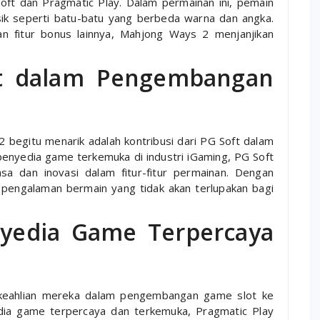
oft dan Pragmatic Play. Dalam permainan ini, pemain
ik seperti batu-batu yang berbeda warna dan angka.
n fitur bonus lainnya, Mahjong Ways 2 menjanjikan
ft dalam Pengembangan
begitu menarik adalah kontribusi dari PG Soft dalam
enyedia game terkemuka di industri iGaming, PG Soft
asa dan inovasi dalam fitur-fitur permainan. Dengan
pengalaman bermain yang tidak akan terlupakan bagi
nyedia Game Terpercaya
a keahlian mereka dalam pengembangan game slot ke
dia game terpercaya dan terkemuka, Pragmatic Play