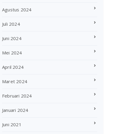
Agustus 2024
Juli 2024
Juni 2024
Mei 2024
April 2024
Maret 2024
Februari 2024
Januari 2024
Juni 2021