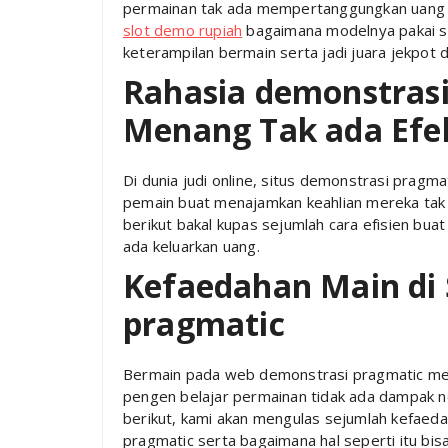
permainan tak ada mempertanggungkan uang be
slot demo rupiah
bagaimana modelnya pakai s
keterampilan bermain serta jadi juara jekpot d
Rahasia demonstrasi
Menang Tak ada Efek
Di dunia judi online, situs demonstrasi pragma
pemain buat menajamkan keahlian mereka tak a
berikut bakal kupas sejumlah cara efisien bua
ada keluarkan uang.
Kefaedahan Main di 
pragmatic
Bermain pada web demonstrasi pragmatic me
pengen belajar permainan tidak ada dampak ne
berikut, kami akan mengulas sejumlah kefaed
pragmatic serta bagaimana hal seperti itu b