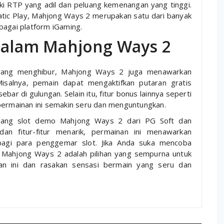
ki RTP yang adil dan peluang kemenangan yang tinggi.
tic Play, Mahjong Ways 2 merupakan satu dari banyak
bagai platform iGaming.
 dalam Mahjong Ways 2
 yang menghibur, Mahjong Ways 2 juga menawarkan
Misalnya, pemain dapat mengaktifkan putaran gratis
ar di gulungan. Selain itu, fitur bonus lainnya seperti
rmainan ini semakin seru dan menguntungkan.
entang slot demo Mahjong Ways 2 dari PG Soft dan
an fitur-fitur menarik, permainan ini menawarkan
bagi para penggemar slot. Jika Anda suka mencoba
Mahjong Ways 2 adalah pilihan yang sempurna untuk
an ini dan rasakan sensasi bermain yang seru dan