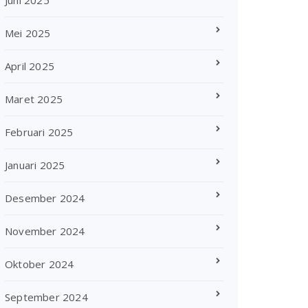
Juni 2025
Mei 2025
April 2025
Maret 2025
Februari 2025
Januari 2025
Desember 2024
November 2024
Oktober 2024
September 2024