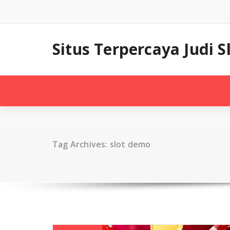
Skip
to
content
Situs Terpercaya Judi S
Tag Archives: slot demo