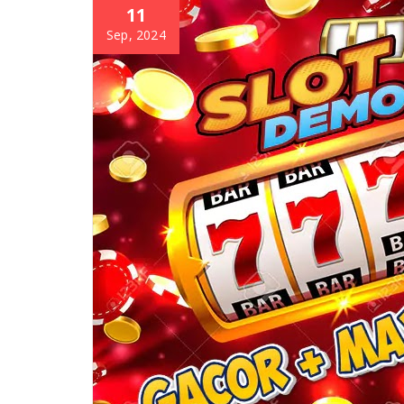
11
Sep, 2024