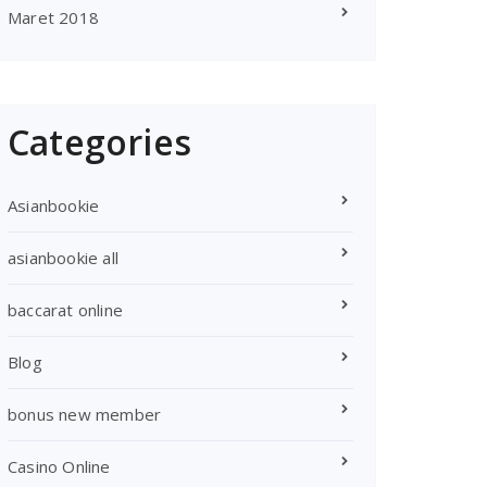
Maret 2018
Categories
Asianbookie
asianbookie all
baccarat online
Blog
bonus new member
Casino Online