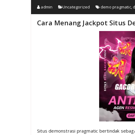
admin
Uncategorized
demo pragmatic
,
Cara Menang Jackpot Situs D
Situs demonstrasi pragmatic bertindak sebag