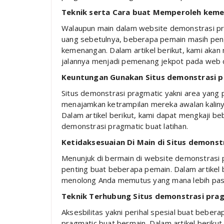
Teknik serta Cara buat Memperoleh keme
Walaupun main dalam website demonstrasi pra
uang sebetulnya, beberapa pemain masih peng
kemenangan. Dalam artikel berikut, kami aka
jalannya menjadi pemenang jekpot pada web d
Keuntungan Gunakan Situs demonstrasi p
Situs demonstrasi pragmatic yakni area yang 
menajamkan ketrampilan mereka awalan kalin
Dalam artikel berikut, kami dapat mengkaji b
demonstrasi pragmatic buat latihan.
Ketidaksesuaian Di Main di Situs demonst
Menunjuk di bermain di website demonstrasi 
penting buat beberapa pemain. Dalam artikel be
menolong Anda memutus yang mana lebih pas 
Teknik Terhubung Situs demonstrasi pra
Aksesbilitas yakni perihal spesial buat bebe
pragmatic buat bermain. Dalam artikel beriku