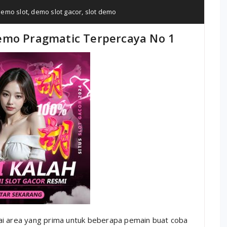
demo slot
,
demo slot gacor
,
slot demo
emo Pragmatic Terpercaya No 1
ai area yang prima untuk beberapa pemain buat coba