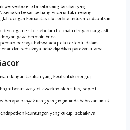
ah persentase rata-rata uang taruhan yang
P, semakin besar peluang Anda untuk menang.
lah dengan komunitas slot online untuk mendapatkan
 demo game slot sebelum bermain dengan uang asli
 dengan gaya bermain Anda.
pemain percaya bahwa ada pola tertentu dalam
 benar dan sebaiknya tidak dijadikan patokan utama.
Gacor
nan dengan taruhan yang kecil untuk menguji
agai bonus yang ditawarkan oleh situs, seperti
s berapa banyak uang yang ingin Anda habiskan untuk
mendapatkan keuntungan yang cukup, sebaiknya