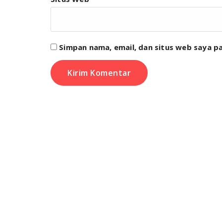
Simpan nama, email, dan situs web saya p