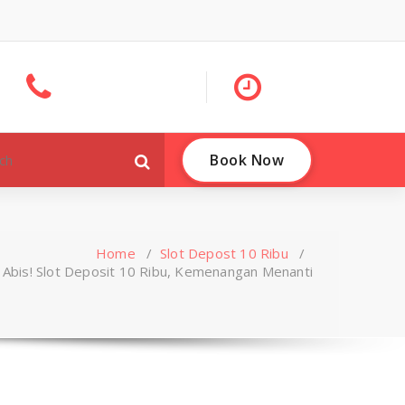
Book Now
Home
/
Slot Depost 10 Ribu
/
 Abis! Slot Deposit 10 Ribu, Kemenangan Menanti