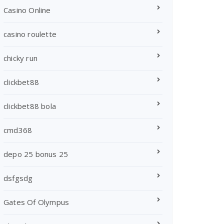
Casino Online
casino roulette
chicky run
clickbet88
clickbet88 bola
cmd368
depo 25 bonus 25
dsfgsdg
Gates Of Olympus