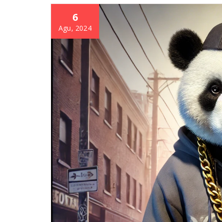
6
Agu, 2024