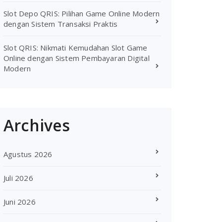
Slot Depo QRIS: Pilihan Game Online Modern
dengan Sistem Transaksi Praktis
Slot QRIS: Nikmati Kemudahan Slot Game
Online dengan Sistem Pembayaran Digital
Modern
Archives
Agustus 2026
Juli 2026
Juni 2026