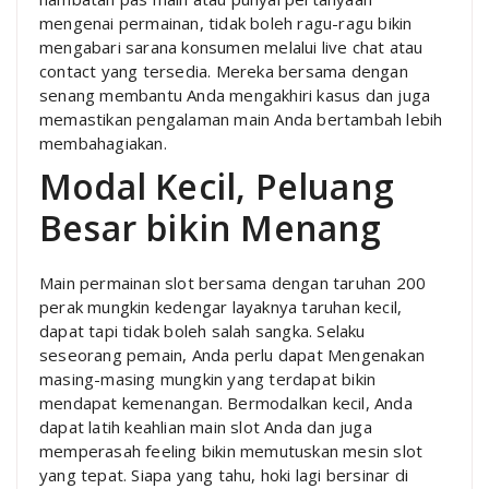
mengenai permainan, tidak boleh ragu-ragu bikin
mengabari sarana konsumen melalui live chat atau
contact yang tersedia. Mereka bersama dengan
senang membantu Anda mengakhiri kasus dan juga
memastikan pengalaman main Anda bertambah lebih
membahagiakan.
Modal Kecil, Peluang
Besar bikin Menang
Main permainan slot bersama dengan taruhan 200
perak mungkin kedengar layaknya taruhan kecil,
dapat tapi tidak boleh salah sangka. Selaku
seseorang pemain, Anda perlu dapat Mengenakan
masing-masing mungkin yang terdapat bikin
mendapat kemenangan. Bermodalkan kecil, Anda
dapat latih keahlian main slot Anda dan juga
memperasah feeling bikin memutuskan mesin slot
yang tepat. Siapa yang tahu, hoki lagi bersinar di