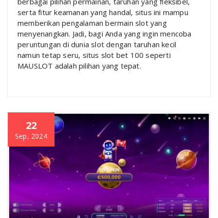
berbagai pilihan permainan, taruhan yang fleksibel,
serta fitur keamanan yang handal, situs ini mampu
memberikan pengalaman bermain slot yang
menyenangkan. Jadi, bagi Anda yang ingin mencoba
peruntungan di dunia slot dengan taruhan kecil
namun tetap seru, situs slot bet 100 seperti
MAUSLOT adalah pilihan yang tepat.
22
Sep, 2024