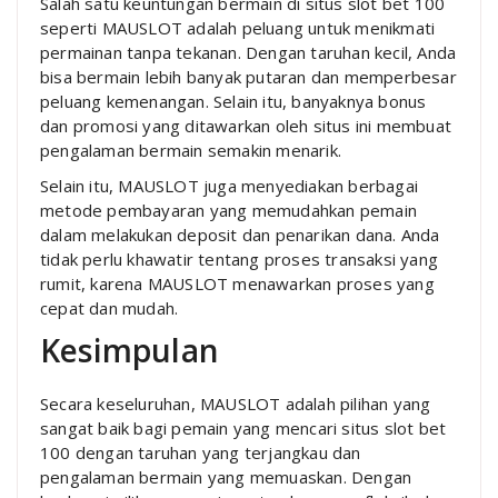
Salah satu keuntungan bermain di situs slot bet 100
seperti MAUSLOT adalah peluang untuk menikmati
permainan tanpa tekanan. Dengan taruhan kecil, Anda
bisa bermain lebih banyak putaran dan memperbesar
peluang kemenangan. Selain itu, banyaknya bonus
dan promosi yang ditawarkan oleh situs ini membuat
pengalaman bermain semakin menarik.
Selain itu, MAUSLOT juga menyediakan berbagai
metode pembayaran yang memudahkan pemain
dalam melakukan deposit dan penarikan dana. Anda
tidak perlu khawatir tentang proses transaksi yang
rumit, karena MAUSLOT menawarkan proses yang
cepat dan mudah.
Kesimpulan
Secara keseluruhan, MAUSLOT adalah pilihan yang
sangat baik bagi pemain yang mencari situs slot bet
100 dengan taruhan yang terjangkau dan
pengalaman bermain yang memuaskan. Dengan