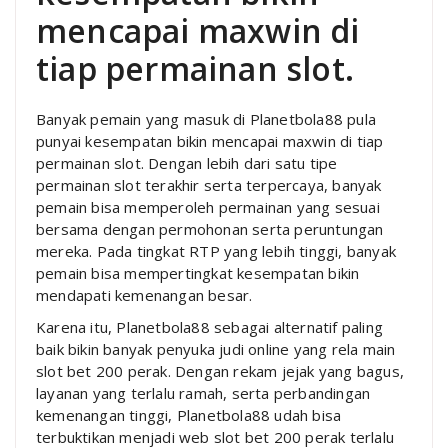
mencapai maxwin di
tiap permainan slot.
Banyak pemain yang masuk di Planetbola88 pula
punyai kesempatan bikin mencapai maxwin di tiap
permainan slot. Dengan lebih dari satu tipe
permainan slot terakhir serta terpercaya, banyak
pemain bisa memperoleh permainan yang sesuai
bersama dengan permohonan serta peruntungan
mereka. Pada tingkat RTP yang lebih tinggi, banyak
pemain bisa mempertingkat kesempatan bikin
mendapati kemenangan besar.
Karena itu, Planetbola88 sebagai alternatif paling
baik bikin banyak penyuka judi online yang rela main
slot bet 200 perak. Dengan rekam jejak yang bagus,
layanan yang terlalu ramah, serta perbandingan
kemenangan tinggi, Planetbola88 udah bisa
terbuktikan menjadi web slot bet 200 perak terlalu