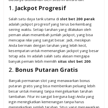
1.
Jackpot Progresif
Salah satu daya tarik utama di
slot bet 200 perak
adalah jackpot progresif yang terus berkembang
seiring waktu. Setiap taruhan yang dilakukan oleh
pemain akan menambah jumlah jackpot, yang bisa
mencapai nilai yang sangat besar. Jadi, meskipun
Anda bermain dengan taruhan yang lebih kecil,
kesempatan untuk memenangkan jackpot yang besar
tetap ada. Ini adalah salah satu alasan mengapa
banyak pemain lebih memilih
situs slot bet 200
.
2.
Bonus Putaran Gratis
Banyak permainan slot yang menawarkan bonus
putaran gratis yang bisa memberikan peluang lebih
besar untuk menang tanpa mengeluarkan taruhan
tambahan. Fitur ini sangat berguna bagi Anda yang
ingin meningkatkan kemenangan tanpa harus
meningkatkan jumlah taruhan. Situs yang menawarkan