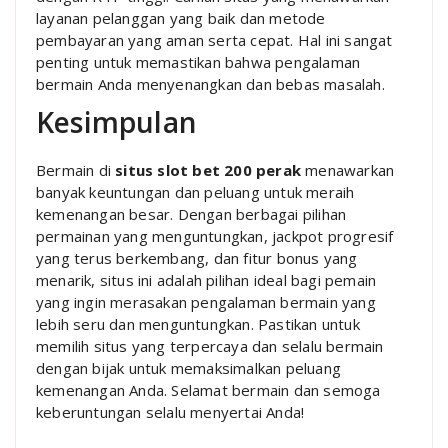
layanan pelanggan yang baik dan metode
pembayaran yang aman serta cepat. Hal ini sangat
penting untuk memastikan bahwa pengalaman
bermain Anda menyenangkan dan bebas masalah.
Kesimpulan
Bermain di
situs slot bet 200 perak
menawarkan
banyak keuntungan dan peluang untuk meraih
kemenangan besar. Dengan berbagai pilihan
permainan yang menguntungkan, jackpot progresif
yang terus berkembang, dan fitur bonus yang
menarik, situs ini adalah pilihan ideal bagi pemain
yang ingin merasakan pengalaman bermain yang
lebih seru dan menguntungkan. Pastikan untuk
memilih situs yang terpercaya dan selalu bermain
dengan bijak untuk memaksimalkan peluang
kemenangan Anda. Selamat bermain dan semoga
keberuntungan selalu menyertai Anda!