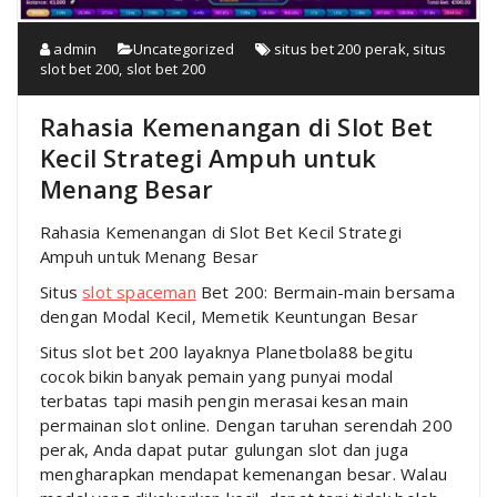
admin
Uncategorized
situs bet 200 perak
,
situs
slot bet 200
,
slot bet 200
Rahasia Kemenangan di Slot Bet
Kecil Strategi Ampuh untuk
Menang Besar
Rahasia Kemenangan di Slot Bet Kecil Strategi
Ampuh untuk Menang Besar
Situs
slot spaceman
Bet 200: Bermain-main bersama
dengan Modal Kecil, Memetik Keuntungan Besar
Situs slot bet 200 layaknya Planetbola88 begitu
cocok bikin banyak pemain yang punyai modal
terbatas tapi masih pengin merasai kesan main
permainan slot online. Dengan taruhan serendah 200
perak, Anda dapat putar gulungan slot dan juga
mengharapkan mendapat kemenangan besar. Walau