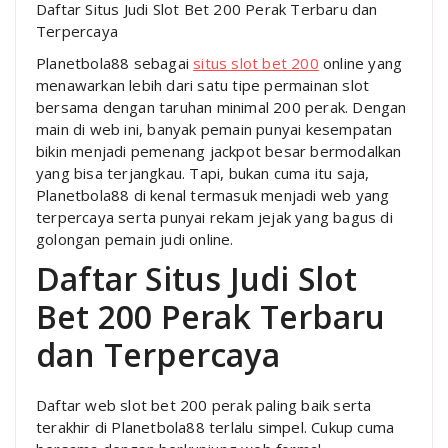
Daftar Situs Judi Slot Bet 200 Perak Terbaru dan
Terpercaya
Planetbola88 sebagai
situs slot bet 200
online yang
menawarkan lebih dari satu tipe permainan slot
bersama dengan taruhan minimal 200 perak. Dengan
main di web ini, banyak pemain punyai kesempatan
bikin menjadi pemenang jackpot besar bermodalkan
yang bisa terjangkau. Tapi, bukan cuma itu saja,
Planetbola88 di kenal termasuk menjadi web yang
terpercaya serta punyai rekam jejak yang bagus di
golongan pemain judi online.
Daftar Situs Judi Slot
Bet 200 Perak Terbaru
dan Terpercaya
Daftar web slot bet 200 perak paling baik serta
terakhir di Planetbola88 terlalu simpel. Cukup cuma