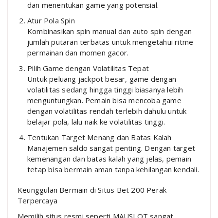
dan menentukan game yang potensial.
Atur Pola Spin
Kombinasikan spin manual dan auto spin dengan
jumlah putaran terbatas untuk mengetahui ritme
permainan dan momen gacor.
Pilih Game dengan Volatilitas Tepat
Untuk peluang jackpot besar, game dengan
volatilitas sedang hingga tinggi biasanya lebih
menguntungkan. Pemain bisa mencoba game
dengan volatilitas rendah terlebih dahulu untuk
belajar pola, lalu naik ke volatilitas tinggi.
Tentukan Target Menang dan Batas Kalah
Manajemen saldo sangat penting. Dengan target
kemenangan dan batas kalah yang jelas, pemain
tetap bisa bermain aman tanpa kehilangan kendali.
Keunggulan Bermain di Situs Bet 200 Perak
Terpercaya
Memilih situs resmi seperti MAUSLOT sangat