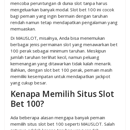
mencoba peruntungan di dunia slot tanpa harus
mengeluarkan banyak modal. Slot bet 100 ini cocok
bagi pemain yang ingin bermain dengan taruhan
rendah namun tetap mendapatkan pengalaman yang
memuaskan.
Di MAUSLOT, misalnya, Anda bisa menemukan
berbagai jenis permainan slot yang menawarkan bet
100 perak sebagai minimum taruhan. Meskipun
jumlah taruhan terlihat kecil, namun peluang
kemenangan yang ditawarkan tidak kalah menarik.
Bahkan, dengan slot bet 100 perak, pemain masih
memiliki kesempatan untuk mendapatkan jackpot
yang cukup besar.
Kenapa Memilih Situs Slot
Bet 100?
Ada beberapa alasan mengapa banyak pemain
memilih situs slot bet 100 seperti MAUSLOT. Salah