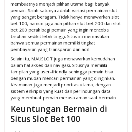
membuatnya menjadi pilihan utama bagi banyak
pemain. Salah satunya adalah variasi permainan slot
yang sangat beragam. Tidak hanya menawarkan slot
bet 100, namun juga ada pilihan slot bet 200 dan slot
bet 200 perak bagi pemain yang ingin mencoba
taruhan sedikit lebih tinggi. Situs ini memastikan
bahwa semua permainan memiliki tingkat
pembayaran yang transparan dan adil.
Selain itu, MAUSLOT juga menawarkan kemudahan
dalam hal akses dan navigasi. Situsnya memiliki
tampilan yang user-friendly sehingga pemain bisa
dengan mudah mencari permainan yang diinginkan.
Keamanan juga menjadi prioritas utama, dengan
sistem enkripsi yang kuat dan perlindungan data
yang membuat pemain merasa aman saat bermain.
Keuntungan Bermain di
Situs Slot Bet 100