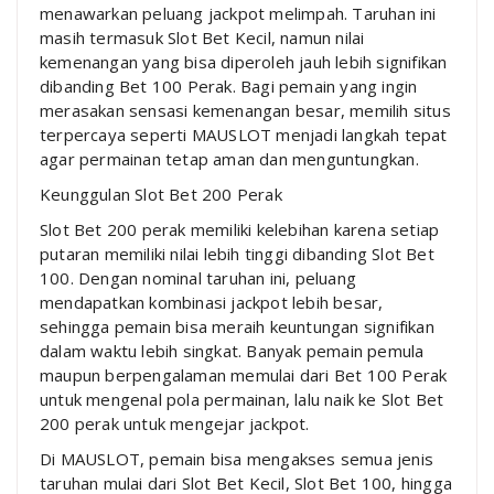
menawarkan peluang jackpot melimpah. Taruhan ini
masih termasuk Slot Bet Kecil, namun nilai
kemenangan yang bisa diperoleh jauh lebih signifikan
dibanding Bet 100 Perak. Bagi pemain yang ingin
merasakan sensasi kemenangan besar, memilih situs
terpercaya seperti MAUSLOT menjadi langkah tepat
agar permainan tetap aman dan menguntungkan.
Keunggulan Slot Bet 200 Perak
Slot Bet 200 perak memiliki kelebihan karena setiap
putaran memiliki nilai lebih tinggi dibanding Slot Bet
100. Dengan nominal taruhan ini, peluang
mendapatkan kombinasi jackpot lebih besar,
sehingga pemain bisa meraih keuntungan signifikan
dalam waktu lebih singkat. Banyak pemain pemula
maupun berpengalaman memulai dari Bet 100 Perak
untuk mengenal pola permainan, lalu naik ke Slot Bet
200 perak untuk mengejar jackpot.
Di MAUSLOT, pemain bisa mengakses semua jenis
taruhan mulai dari Slot Bet Kecil, Slot Bet 100, hingga