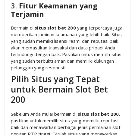
3.
Fitur Keamanan yang
Terjamin
Bermain di
situs slot bet 200
yang terpercaya juga
memberikan jaminan keamanan yang lebih baik. Situs
yang sudah memiliki lisensi resmi dan reputasi baik
akan memastikan transaksi dan data pribadi Anda
terlindungi dengan baik. Pastikan untuk memilih situs
yang sudah terbukti aman dan memiliki dukungan
pelanggan yang responsif.
Pilih Situs yang Tepat
untuk Bermain Slot Bet
200
Sebelum Anda mulai bermain di
situs slot bet 200
,
pastikan untuk memilih situs yang memiliki reputasi
baik dan menawarkan berbagai jenis permainan slot
dengan RTP tinggi. Carilah situs yang menawarkan