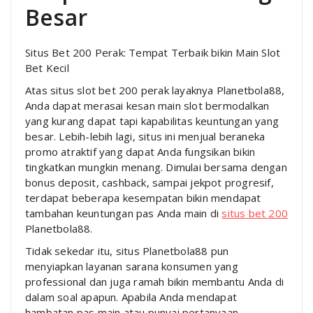
Besar
Situs Bet 200 Perak: Tempat Terbaik bikin Main Slot
Bet Kecil
Atas situs slot bet 200 perak layaknya Planetbola88,
Anda dapat merasai kesan main slot bermodalkan
yang kurang dapat tapi kapabilitas keuntungan yang
besar. Lebih-lebih lagi, situs ini menjual beraneka
promo atraktif yang dapat Anda fungsikan bikin
tingkatkan mungkin menang. Dimulai bersama dengan
bonus deposit, cashback, sampai jekpot progresif,
terdapat beberapa kesempatan bikin mendapat
tambahan keuntungan pas Anda main di
situs bet 200
Planetbola88.
Tidak sekedar itu, situs Planetbola88 pun
menyiapkan layanan sarana konsumen yang
professional dan juga ramah bikin membantu Anda di
dalam soal apapun. Apabila Anda mendapat
hambatan pas main atau punyai pertanyaan