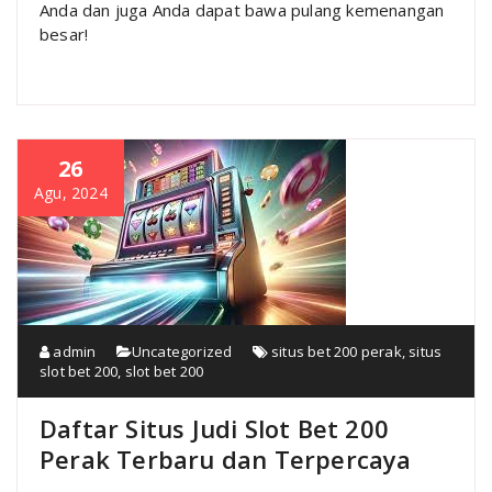
Anda dan juga Anda dapat bawa pulang kemenangan
besar!
26
Agu, 2024
admin
Uncategorized
situs bet 200 perak
,
situs
slot bet 200
,
slot bet 200
Daftar Situs Judi Slot Bet 200
Perak Terbaru dan Terpercaya