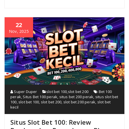
22
Nov, 2025
Super Duper
slot bet 100
,
slot bet 200
Bet 100
perak
,
Situs Bet 100 perak
,
situs bet 200 perak
,
situs slot bet
100
,
slot bet 100
,
slot bet 200
,
slot bet 200 perak
,
slot bet
kecil
Situs Slot Bet 100: Review