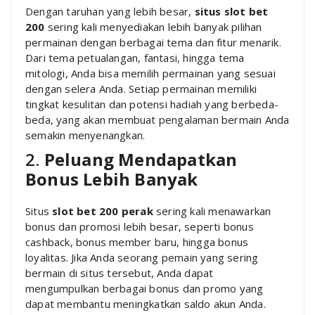
Dengan taruhan yang lebih besar,
situs slot bet
200
sering kali menyediakan lebih banyak pilihan
permainan dengan berbagai tema dan fitur menarik.
Dari tema petualangan, fantasi, hingga tema
mitologi, Anda bisa memilih permainan yang sesuai
dengan selera Anda. Setiap permainan memiliki
tingkat kesulitan dan potensi hadiah yang berbeda-
beda, yang akan membuat pengalaman bermain Anda
semakin menyenangkan.
2.
Peluang Mendapatkan
Bonus Lebih Banyak
Situs
slot bet 200 perak
sering kali menawarkan
bonus dan promosi lebih besar, seperti bonus
cashback, bonus member baru, hingga bonus
loyalitas. Jika Anda seorang pemain yang sering
bermain di situs tersebut, Anda dapat
mengumpulkan berbagai bonus dan promo yang
dapat membantu meningkatkan saldo akun Anda.