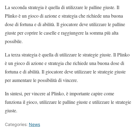
La seconda strategia è quella di utilizzare le palline giuste. Il
Plinko è un gioco di azione e strategia che richiede una buona
dose di fortuna e di abilità. Il giocatore deve utilizzare le palline
giuste per coprire le caselle e raggiungere la somma più alta
possibile.
La terza strategia è quella di utilizzare le strategie giuste. Il Plinko
è un gioco di azione e strategia che richiede una buona dose di
fortuna e di abilità. Il giocatore deve utilizzare le strategie giuste
per aumentare le possibilità di vincere.
In sintesi, per vincere al Plinko, è importante capire come
funziona il gioco, utilizzare le palline giuste e utilizzare le strategie
giuste.
Categories:
News