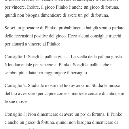
per vincere. Inoltre, il gioco Plinko è anche un gioco di fortuna,
quindi non bisogna dimenticare di avere un po’ di fortuna.
Se sei un giocatore di Plinko, probabilmente hai già sentito parlare
delle recensioni positive del gioco. Ecco alcuni consigli e trucchi
per aiutarti a vincere al Plinko:
Consiglio 1: Scegli la pallina giusta. La scelta della pallina giusta
è fondamentale per vincere al Plinko. Scegli la pallina che ti
sembra più adatta per raggiungere il bersaglio.
Consiglio 2: Studia le mosse del tuo avversario. Studia le mosse
del tuo avversario per capire come si muove e cercare di anticipare
le sue mosse.
Consiglio 3: Non dimenticare di avere un po’ di fortuna. Il Plinko
è anche un gioco di fortuna, quindi non bisogna dimenticare di