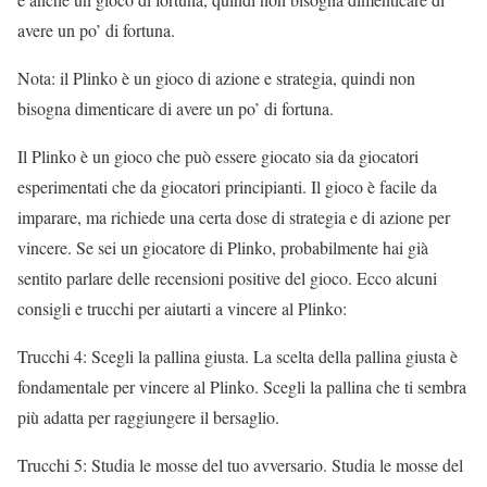
avere un po’ di fortuna.
Nota: il Plinko è un gioco di azione e strategia, quindi non
bisogna dimenticare di avere un po’ di fortuna.
Il Plinko è un gioco che può essere giocato sia da giocatori
esperimentati che da giocatori principianti. Il gioco è facile da
imparare, ma richiede una certa dose di strategia e di azione per
vincere. Se sei un giocatore di Plinko, probabilmente hai già
sentito parlare delle recensioni positive del gioco. Ecco alcuni
consigli e trucchi per aiutarti a vincere al Plinko:
Trucchi 4: Scegli la pallina giusta. La scelta della pallina giusta è
fondamentale per vincere al Plinko. Scegli la pallina che ti sembra
più adatta per raggiungere il bersaglio.
Trucchi 5: Studia le mosse del tuo avversario. Studia le mosse del