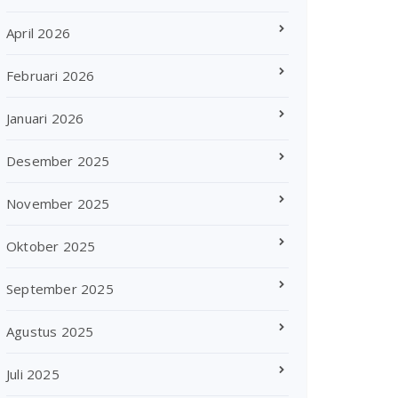
April 2026
Februari 2026
Januari 2026
Desember 2025
November 2025
Oktober 2025
September 2025
Agustus 2025
Juli 2025