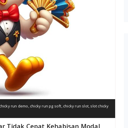
chicky run demo
,
chicky run pg soft
,
chicky run slot
,
slot chicky
gar Tidak Cepat Kehabisan Modal