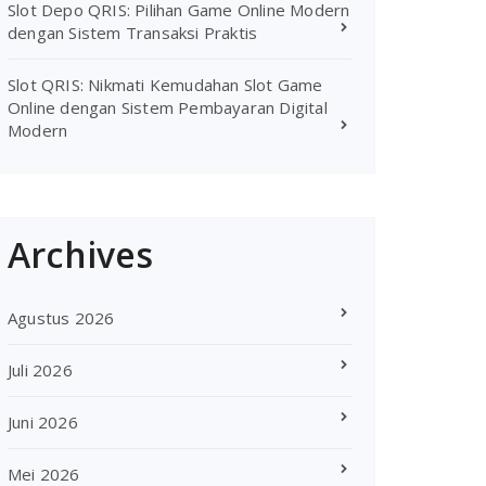
Slot Depo QRIS: Pilihan Game Online Modern
dengan Sistem Transaksi Praktis
Slot QRIS: Nikmati Kemudahan Slot Game
Online dengan Sistem Pembayaran Digital
Modern
Archives
Agustus 2026
Juli 2026
Juni 2026
Mei 2026