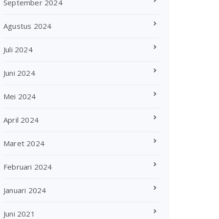
September 2024
Agustus 2024
Juli 2024
Juni 2024
Mei 2024
April 2024
Maret 2024
Februari 2024
Januari 2024
Juni 2021