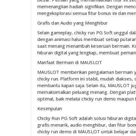
memenangkan hadiah signifikan. Dengan menc
mengeksplorasi semua fitur bonus ini dan mem
Grafis dan Audio yang Menghibur
Selain gameplay, chicky run PG Soft unggul da
dengan animasi halus membuat setiap putaran t
saat menang menambah keseruan bermain. Kom
hiburan digital yang lengkap, membuat pemai
Manfaat Bermain di MAUSLOT
MAUSLOT memberikan pengalaman bermain ya
chicky run. Platform ini stabil, mudah diakse
membantu kapan saja. Selain itu, MAUSLOT ju
memaksimalkan peluang menang. Dengan platfor
optimal, baik melalui chicky run demo maupun
Kesimpulan
Chicky Run PG Soft adalah solusi hiburan di
grafis menarik, audio menghibur, dan fitur 
chicky run demo di MAUSLOT untuk belajar 