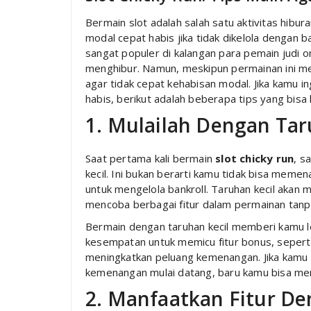
Bermain slot adalah salah satu aktivitas hib
modal cepat habis jika tidak dikelola dengan b
sangat populer di kalangan para pemain judi o
menghibur. Namun, meskipun permainan ini m
agar tidak cepat kehabisan modal. Jika kamu i
habis, berikut adalah beberapa tips yang bis
1. Mulailah Dengan Tar
Saat pertama kali bermain
slot chicky run
, s
kecil. Ini bukan berarti kamu tidak bisa memen
untuk mengelola bankroll. Taruhan kecil akan
mencoba berbagai fitur dalam permainan tanp
Bermain dengan taruhan kecil memberi kamu le
kesempatan untuk memicu fitur bonus, sepert
meningkatkan peluang kemenangan. Jika kamu
kemenangan mulai datang, baru kamu bisa men
2. Manfaatkan Fitur De