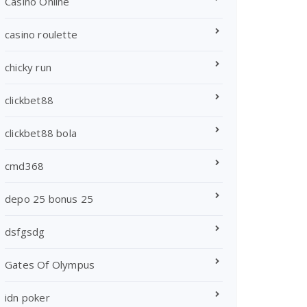
Casino Online
casino roulette
chicky run
clickbet88
clickbet88 bola
cmd368
depo 25 bonus 25
dsfgsdg
Gates Of Olympus
idn poker