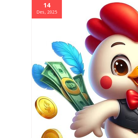
14
Des, 2025