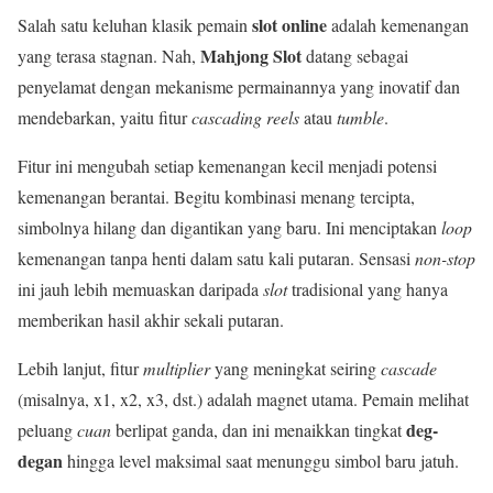
slot online
Salah satu keluhan klasik pemain
adalah kemenangan
Mahjong Slot
yang terasa stagnan. Nah,
datang sebagai
penyelamat dengan mekanisme permainannya yang inovatif dan
mendebarkan, yaitu fitur
cascading reels
atau
tumble
.
Fitur ini mengubah setiap kemenangan kecil menjadi potensi
kemenangan berantai. Begitu kombinasi menang tercipta,
simbolnya hilang dan digantikan yang baru. Ini menciptakan
loop
kemenangan tanpa henti dalam satu kali putaran. Sensasi
non-stop
ini jauh lebih memuaskan daripada
slot
tradisional yang hanya
memberikan hasil akhir sekali putaran.
Lebih lanjut, fitur
multiplier
yang meningkat seiring
cascade
(misalnya, x1, x2, x3, dst.) adalah magnet utama. Pemain melihat
deg-
peluang
cuan
berlipat ganda, dan ini menaikkan tingkat
degan
hingga level maksimal saat menunggu simbol baru jatuh.