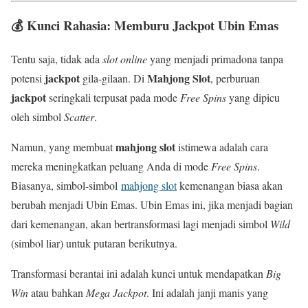
💰 Kunci Rahasia: Memburu Jackpot Ubin Emas
Tentu saja, tidak ada
slot online
yang menjadi primadona tanpa
jackpot
Mahjong Slot
potensi
gila-gilaan. Di
, perburuan
jackpot
seringkali terpusat pada mode
Free Spins
yang dipicu
oleh simbol
Scatter
.
mahjong slot
Namun, yang membuat
istimewa adalah cara
mereka meningkatkan peluang Anda di mode
Free Spins
.
Biasanya, simbol-simbol
mahjong slot
kemenangan biasa akan
berubah menjadi Ubin Emas. Ubin Emas ini, jika menjadi bagian
dari kemenangan, akan bertransformasi lagi menjadi simbol
Wild
(simbol liar) untuk putaran berikutnya.
Transformasi berantai ini adalah kunci untuk mendapatkan
Big
Win
atau bahkan
Mega Jackpot
. Ini adalah janji manis yang